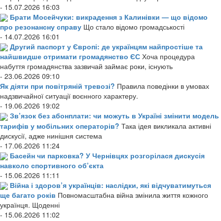
- 15.07.2026 16:03
Брати Мосейчуки: викрадення з Калинівки — що відомо
про резонансну справу
Що стало відомо громадськості
- 14.07.2026 16:01
Другий паспорт у Європі: де українцям найпростіше та
найшвидше отримати громадянство ЄС
Хоча процедура
набуття громадянства зазвичай займає роки, існують
- 23.06.2026 09:10
Як діяти при повітряній тревозі?
Правила поведінки в умовах
надзвичайної ситуації воєнного характеру.
- 19.06.2026 19:02
Зв’язок без абонплати: чи можуть в Україні змінити модель
тарифів у мобільних операторів?
Така ідея викликала активні
дискусії, адже нинішня система
- 17.06.2026 11:24
Басейн чи парковка? У Чернівцях розгорілася дискусія
навколо спортивного об’єкта
- 15.06.2026 11:11
Війна і здоров’я українців: наслідки, які відчуватимуться
ще багато років
Повномасштабна війна змінила життя кожного
українця. Щоденні
- 15.06.2026 11:02