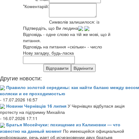
*
Коментарій:
Символів залишилося:
із
Підтвердіть, що Ви людина
Відповідь - одне слово на тій же мові, що й
питання.
Відповідь на питання «скільки» - число
Нову загадку, будь-ласка
Другие новости:
Правило золотой середины: как найти баланс между весом
коляски и ее проходимостью
- 17.07.2026 16:57
Новини Чернівців 16 липня
У Чернівцях відбулася акція
протесту на підтримку Михайла
- 16.07.2026 17:11
Братья Мосейчуки: похищение из Калиновки — что
известно на данный момент
По имеющейся официальной
информации, речь идет об исчезновении двух братьев