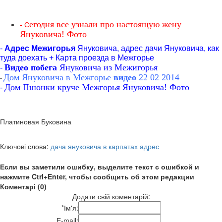
- С
егодня все узнали про настоящую жену
Януковича! Фото
-
Адрес Межигорья
Януковича,
адрес дачи Януковича, как
туда доехать + Карта проезда в Межгорье
Видео побега
Януковича из Межигорья
-
Дом Януковича в Межгорье
видео
22 02 2014
-
Дом Пшонки круче Межгорья Януковича! Фото
-
Платиновая Буковина
Ключові слова:
дача януковича в карпатах адрес
Если вы заметили ошибку, выделите текст с ошибкой и
нажмите Ctrl+Enter, чтобы сообщить об этом редакции
Коментарі (0)
Додати свій коментарій:
*
Ім'я:
E-mail: