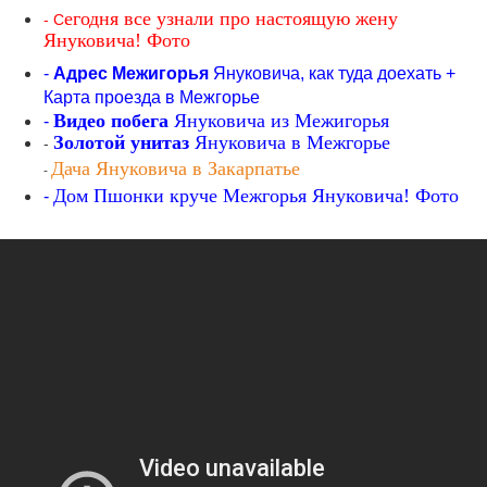
- С
егодня все узнали про настоящую жену
Януковича! Фото
-
Адрес Межигорья
Януковича, как туда доехать +
Карта проезда в Межгорье
Видео побега
Януковича из Межигорья
-
-
Золотой унитаз
Януковича в Межгорье
Дача Януковича в Закарпатье
-
Дом Пшонки круче Межгорья Януковича! Фото
-