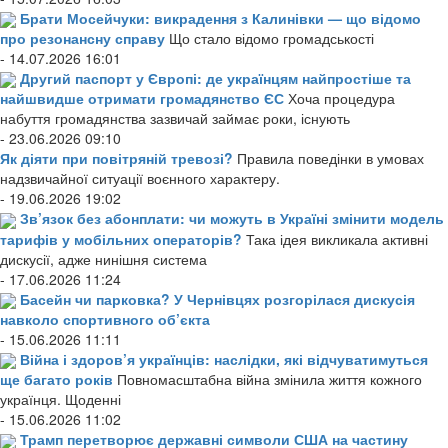
Брати Мосейчуки: викрадення з Калинівки — що відомо
про резонансну справу
Що стало відомо громадськості
- 14.07.2026 16:01
Другий паспорт у Європі: де українцям найпростіше та
найшвидше отримати громадянство ЄС
Хоча процедура
набуття громадянства зазвичай займає роки, існують
- 23.06.2026 09:10
Як діяти при повітряній тревозі?
Правила поведінки в умовах
надзвичайної ситуації воєнного характеру.
- 19.06.2026 19:02
Зв’язок без абонплати: чи можуть в Україні змінити модель
тарифів у мобільних операторів?
Така ідея викликала активні
дискусії, адже нинішня система
- 17.06.2026 11:24
Басейн чи парковка? У Чернівцях розгорілася дискусія
навколо спортивного об’єкта
- 15.06.2026 11:11
Війна і здоров’я українців: наслідки, які відчуватимуться
ще багато років
Повномасштабна війна змінила життя кожного
українця. Щоденні
- 15.06.2026 11:02
Трамп перетворює державні символи США на частину