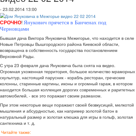
- 23.02.2014 13:00
СРОЧНО
!
Янукович прячется в Банченах под
Черновцами
Бывшая дача Виктора Януковича Межигорье, что находится в селе
Новые Петровцы Вышгородского района Киевской области,
возвращена в собственность государства постановлением
Верховной Рады.
С утра 23 февраля дача Януковича была снята на видео.
Огромная ухоженная территория, большое количество мраморных
скульптур, настоящий парусник - корабль ресторан, греческие
колонны, старинные картины, иконы и огромный гараж, в котором
находится большая коллекция дорогих современных и раритетных
автомобилей, - все это поражает своим размахом.
При этом некоторые вещи поражают своей безвкусицей, мелкотой
мышления и абсурдностью, как например золотой батон в
натуральный размер и золотая клюшка для игры в гольф, золотая
сантехника и т. д.
Читайте также: