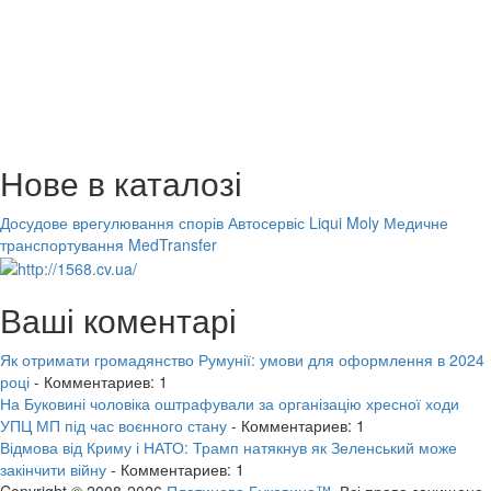
Нове в каталозі
Досудове врегулювання спорів
Автосервіс Liqui Moly
Медичне
транспортування MedTransfer
Ваші коментарі
Як отримати громадянство Румунії: умови для оформлення в 2024
році
- Комментариев: 1
На Буковині чоловіка оштрафували за організацію хресної ходи
УПЦ МП під час воєнного стану
- Комментариев: 1
Відмова від Криму і НАТО: Трамп натякнув як Зеленський може
закінчити війну
- Комментариев: 1
Copyright © 2008-2026
Платинова Буковина™.
Всі права захищено.