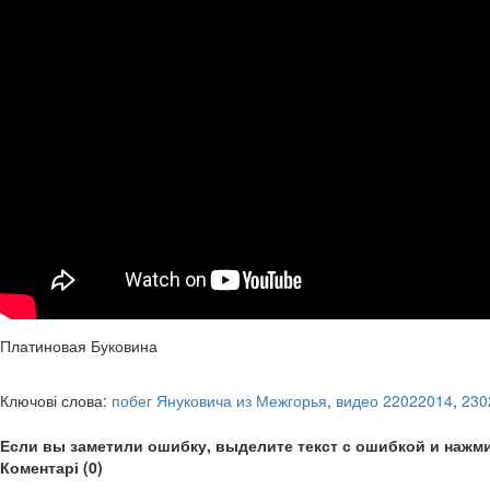
Платиновая Буковина
Ключові слова:
побег Януковича из Межгорья
,
видео 22022014
,
230
Если вы заметили ошибку, выделите текст с ошибкой и нажми
Коментарі (0)