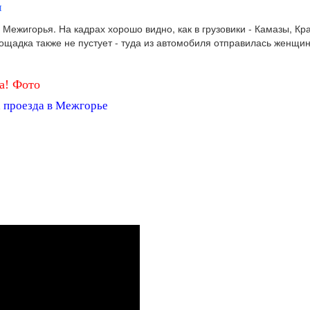
и
 Межигорья. На кадрах хорошо видно, как в грузовики - Камазы, К
щадка также не пустует - туда из автомобиля отправилась женщина
а! Фото
а проезда в Межгорье