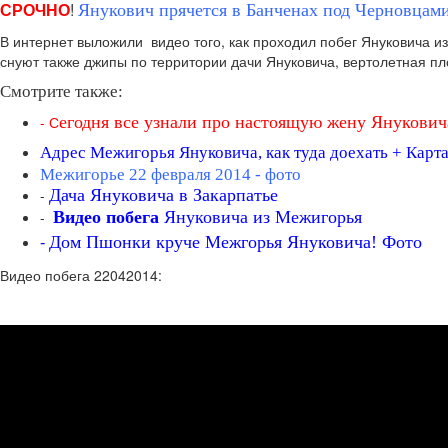
СРОЧНО
!
Янукович прячется в Банченах под Черновцам
В интернет выложили видео того, как проходил побег Януковича из
снуют также джипы по территории дачи Януковича, вертолетная пло
Смотрите также:
- С
егодня все узнали про настоящую жену Янукович
Адрес Межигорья Януковича, как туда доехать + Карт
Межигорье 22 февраля 2014 - фото
-
Дача Януковича в Закарпатье
-
Видео побега
Януковича из Межигорья
Дом Пшонки круче Межгорья Януковича! Фото
-
Видео побега 22042014: