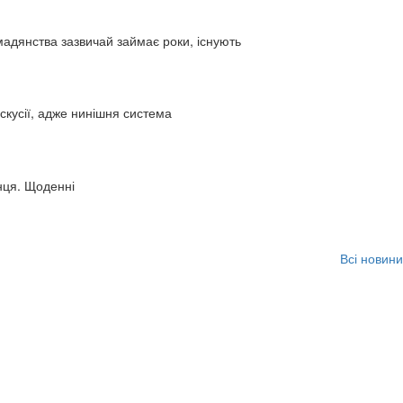
адянства зазвичай займає роки, існують
искусії, адже нинішня система
нця. Щоденні
Всі новини