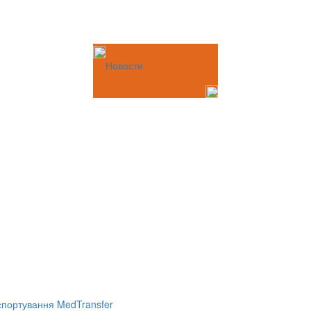
Новости
портування MedTransfer