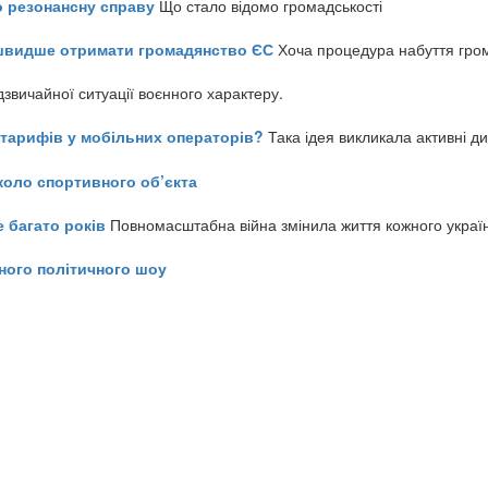
о резонансну справу
Що стало відомо громадськості
айшвидше отримати громадянство ЄС
Хоча процедура набуття гром
звичайної ситуації воєнного характеру.
ь тарифів у мобільних операторів?
Така ідея викликала активні д
коло спортивного об’єкта
е багато років
Повномасштабна війна змінила життя кожного украї
ного політичного шоу