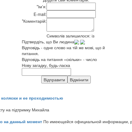
*
Ім'я:
E-mail:
*
Коментарій:
Символів залишилося:
із
Підтвердіть, що Ви людина
Відповідь - одне слово на тій же мові, що й
питання.
Відповідь на питання «скільки» - число
Нову загадку, будь-ласка
 коляски и ее проходимостью
сту на підтримку Михайла
но на данный момент
По имеющейся официальной информации, реч