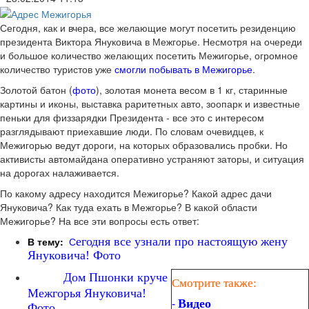
Сегодня, как и вчера, все желающие могут посетить резиденцию
президента Виктора Януковича в Межгорье. Несмотря на очереди
и большое количество желающих посетить Межигорье, огромное
количество туристов уже
смогли побывать в Межигорье
.
Золотой батон (
фото
), золотая монета весом в 1 кг, старинные
картины и иконы, выставка раритетных авто, зоопарк и известные
пеньки для физзарядки Президента - все это с интересом
разглядывают приехавшие люди. По словам очевидцев, к
Межигорью ведут дороги, на которых образовались пробки. Но
активисты автомайдана оперативно устраняют заторы, и ситуация
на дорогах налаживается.
По какому адресу находится Межигорье? Какой адрес дачи
Януковича? Как туда ехать в Межгорье? В какой области
Межигорье? На все эти вопросы есть ответ:
В тему:
С
егодня все узнали про настоящую жену
Януковича! Фото
Дом Пшонки круче
Смотрите также:
Межгорья Януковича!
Видео
-
Фото