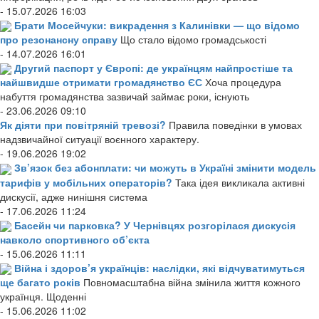
- 15.07.2026 16:03
Брати Мосейчуки: викрадення з Калинівки — що відомо
про резонансну справу
Що стало відомо громадськості
- 14.07.2026 16:01
Другий паспорт у Європі: де українцям найпростіше та
найшвидше отримати громадянство ЄС
Хоча процедура
набуття громадянства зазвичай займає роки, існують
- 23.06.2026 09:10
Як діяти при повітряній тревозі?
Правила поведінки в умовах
надзвичайної ситуації воєнного характеру.
- 19.06.2026 19:02
Зв’язок без абонплати: чи можуть в Україні змінити модель
тарифів у мобільних операторів?
Така ідея викликала активні
дискусії, адже нинішня система
- 17.06.2026 11:24
Басейн чи парковка? У Чернівцях розгорілася дискусія
навколо спортивного об’єкта
- 15.06.2026 11:11
Війна і здоров’я українців: наслідки, які відчуватимуться
ще багато років
Повномасштабна війна змінила життя кожного
українця. Щоденні
- 15.06.2026 11:02