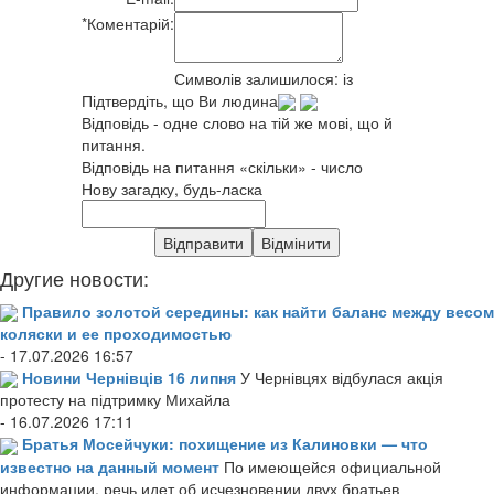
*
Коментарій:
Символів залишилося:
із
Підтвердіть, що Ви людина
Відповідь - одне слово на тій же мові, що й
питання.
Відповідь на питання «скільки» - число
Нову загадку, будь-ласка
Другие новости:
Правило золотой середины: как найти баланс между весом
коляски и ее проходимостью
- 17.07.2026 16:57
Новини Чернівців 16 липня
У Чернівцях відбулася акція
протесту на підтримку Михайла
- 16.07.2026 17:11
Братья Мосейчуки: похищение из Калиновки — что
известно на данный момент
По имеющейся официальной
информации, речь идет об исчезновении двух братьев