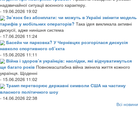
надзвичайної ситуації воєнного характеру.
- 19.06.2026 19:02
Зв’язок без абонплати: чи можуть в Україні змінити модель
тарифів у мобільних операторів?
Така ідея викликала активні
дискусії, адже нинішня система
- 17.06.2026 11:24
Басейн чи парковка? У Чернівцях розгорілася дискусія
навколо спортивного об’єкта
- 15.06.2026 11:11
Війна і здоров’я українців: наслідки, які відчуватимуться
ще багато років
Повномасштабна війна змінила життя кожного
українця. Щоденні
- 15.06.2026 11:02
Трамп перетворює державні символи США на частину
власного політичного шоу
- 14.06.2026 22:38
Всі новини