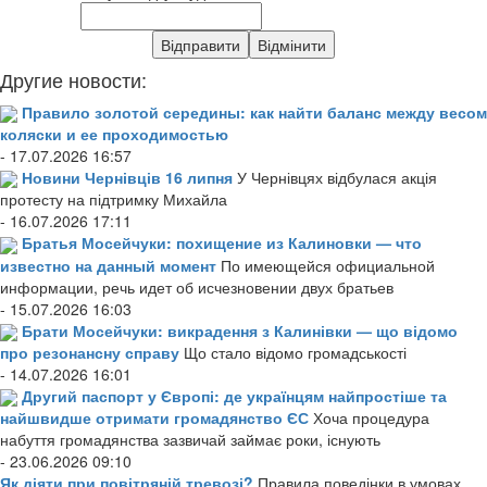
Другие новости:
Правило золотой середины: как найти баланс между весом
коляски и ее проходимостью
- 17.07.2026 16:57
Новини Чернівців 16 липня
У Чернівцях відбулася акція
протесту на підтримку Михайла
- 16.07.2026 17:11
Братья Мосейчуки: похищение из Калиновки — что
известно на данный момент
По имеющейся официальной
информации, речь идет об исчезновении двух братьев
- 15.07.2026 16:03
Брати Мосейчуки: викрадення з Калинівки — що відомо
про резонансну справу
Що стало відомо громадськості
- 14.07.2026 16:01
Другий паспорт у Європі: де українцям найпростіше та
найшвидше отримати громадянство ЄС
Хоча процедура
набуття громадянства зазвичай займає роки, існують
- 23.06.2026 09:10
Як діяти при повітряній тревозі?
Правила поведінки в умовах