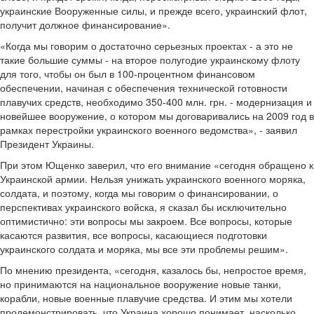
украинские Вооруженные силы, и прежде всего, украинский флот,
получит должное финансирование».
«Когда мы говорим о достаточно серьезных проектах - а это не
такие большие суммы - на второе полугодие украинскому флоту
для того, чтобы он был в 100-процентном финансовом
обеспечении, начиная с обеспечения технической готовности
плавучих средств, необходимо 350-400 млн. грн. - модернизация и
новейшее вооружение, о котором мы договаривались на 2009 год в
рамках перестройки украинского военного ведомства», - заявил
Президент Украины.
При этом Ющенко заверил, что его внимание «сегодня обращено к
Украинской армии. Нельзя унижать украинского военного моряка,
солдата, и поэтому, когда мы говорим о финансировании, о
перспективах украинского войска, я сказал бы исключительно
оптимистично: эти вопросы мы закроем. Все вопросы, которые
касаются развития, все вопросы, касающиеся подготовки
украинского солдата и моряка, мы все эти проблемы решим».
По мнению президента, «сегодня, казалось бы, непростое время,
но принимаются на национальное вооружение новые танки,
корабли, новые военные плавучие средства. И этим мы хотели
продемонстрировать, что Украина хорошо понимает, насколько