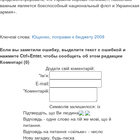
важным является боеспособный национальный флот и Украинская
армия».
Ключові слова:
Ющенко
,
поправки к бюджету 2009
Если вы заметили ошибку, выделите текст с ошибкой и
нажмите Ctrl+Enter, чтобы сообщить об этом редакции
Коментарі (0)
Додати свій коментарій:
*
Ім'я:
E-mail:
*
Коментарій:
Символів залишилося:
із
Підтвердіть, що Ви людина
Відповідь - одне слово на тій же мові, що й
питання.
Відповідь на питання «скільки» - число
Нову загадку, будь-ласка