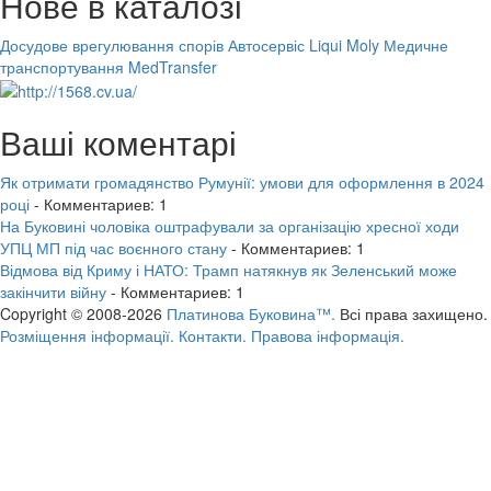
Нове в каталозі
Досудове врегулювання спорів
Автосервіс Liqui Moly
Медичне
транспортування MedTransfer
Ваші коментарі
Як отримати громадянство Румунії: умови для оформлення в 2024
році
- Комментариев: 1
На Буковині чоловіка оштрафували за організацію хресної ходи
УПЦ МП під час воєнного стану
- Комментариев: 1
Відмова від Криму і НАТО: Трамп натякнув як Зеленський може
закінчити війну
- Комментариев: 1
Copyright © 2008-2026
Платинова Буковина™.
Всі права захищено.
Розміщення інформації.
Контакти.
Правова інформація.