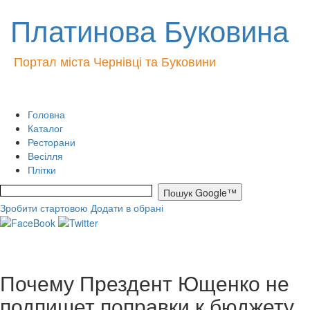
Платинова Буковина
Портал міста Чернівці та Буковини
Головна
Каталог
Ресторани
Весілля
Плітки
Зробити стартовою
Додати в обрані
Почему Прездент Ющенко не
подпишет поправки к бюджету