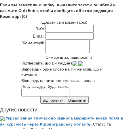
Если вы заметили ошибку, выделите текст с ошибкой и
нажмите Ctrl+Enter, чтобы сообщить об этом редакции
Коментарі (0)
Додати свій коментарій:
*
Ім'я:
E-mail:
*
Коментарій:
Символів залишилося:
із
Підтвердіть, що Ви людина
Відповідь - одне слово на тій же мові, що й
питання.
Відповідь на питання «скільки» - число
Нову загадку, будь-ласка
Другие новости:
Укрзалізниця тимчасово змінила маршрути низки потягів,
які курсують через Кіровоградську область.
Статус та