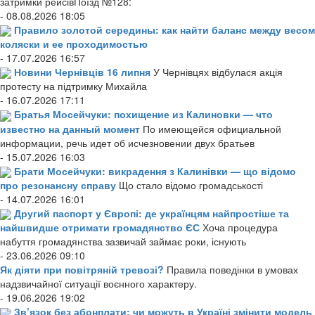
затримки рейсівПоїзд №128:
- 08.08.2026 18:05
Правило золотой середины: как найти баланс между весом
коляски и ее проходимостью
- 17.07.2026 16:57
Новини Чернівців 16 липня
У Чернівцях відбулася акція
протесту на підтримку Михайла
- 16.07.2026 17:11
Братья Мосейчуки: похищение из Калиновки — что
известно на данный момент
По имеющейся официальной
информации, речь идет об исчезновении двух братьев
- 15.07.2026 16:03
Брати Мосейчуки: викрадення з Калинівки — що відомо
про резонансну справу
Що стало відомо громадськості
- 14.07.2026 16:01
Другий паспорт у Європі: де українцям найпростіше та
найшвидше отримати громадянство ЄС
Хоча процедура
набуття громадянства зазвичай займає роки, існують
- 23.06.2026 09:10
Як діяти при повітряній тревозі?
Правила поведінки в умовах
надзвичайної ситуації воєнного характеру.
- 19.06.2026 19:02
Зв’язок без абонплати: чи можуть в Україні змінити модель