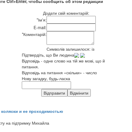
те Ctrl+Enter, чтобы сообщить об этом редакции
Додати свій коментарій:
*
Ім'я:
E-mail:
*
Коментарій:
Символів залишилося:
із
Підтвердіть, що Ви людина
Відповідь - одне слово на тій же мові, що й
питання.
Відповідь на питання «скільки» - число
Нову загадку, будь-ласка
 коляски и ее проходимостью
сту на підтримку Михайла