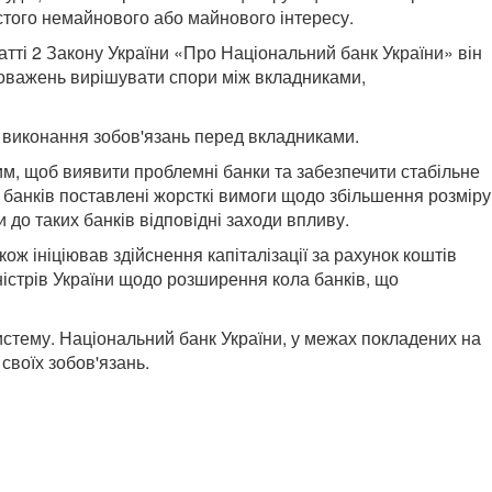
стого немайнового або майнового інтересу.
атті 2 Закону України «Про Національний банк України» він
вноважень вирішувати спори між вкладниками,
 виконання зобов'язань перед вкладниками.
им, щоб виявити проблемні банки та забезпечити стабільне
банків поставлені жорсткі вимоги щодо збільшення розміру
 до таких банків відповідні заходи впливу.
ож ініціював здійснення капіталізації за рахунок коштів
істрів України щодо розширення кола банків, що
истему. Національний банк України, у межах покладених на
своїх зобов'язань.