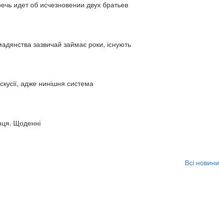
ь идет об исчезновении двух братьев
адянства зазвичай займає роки, існують
искусії, адже нинішня система
нця. Щоденні
Всі новини