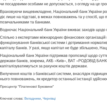
чи посадовими особами не допускається, з огляду на це гр
Враховуючи вищевикладене, Національний банк України роз'я
діє лише на підставі, в межах повноважень та у спосіб, що
позичальниками та банками.
Водночас Національний банк України вживає заходів щодо
Спільно з експертами міжнародних фінансових організацій п
функціонування банківської системи і дотримання норматив
капіталу банків. У разі, якщо капітал не буде збільшено, Н
Національний банк України підтримав пропозиції щодо суттєв
держави банків, зокрема, АКБ «Київ», ВАТ «РОДОВІД БАНК» 
капіталізуватимуться за рахунок коштів держави.
Вилучення коштів з банківської системи, внаслідок підвище
нього повноважень, як кредитор останньої інстанції здійсн
Пресцентр "Платинової Буковини"
Ключові слова:
Вкладники
,
Чернівці