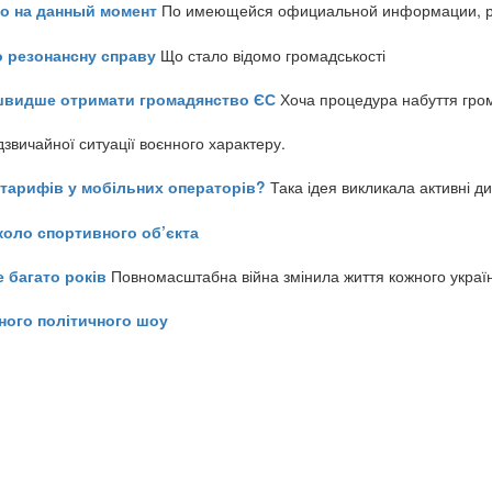
но на данный момент
По имеющейся официальной информации, реч
о резонансну справу
Що стало відомо громадськості
айшвидше отримати громадянство ЄС
Хоча процедура набуття гром
звичайної ситуації воєнного характеру.
ь тарифів у мобільних операторів?
Така ідея викликала активні д
коло спортивного об’єкта
е багато років
Повномасштабна війна змінила життя кожного украї
ного політичного шоу