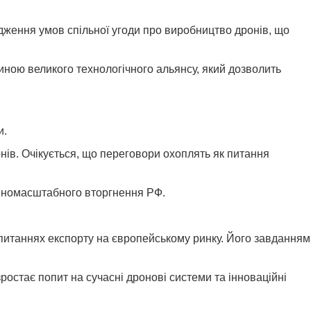
дження умов спільної угоди про виробництво дронів, що
иною великого технологічного альянсу, який дозволить
и.
онів. Очікується, що переговори охоплять як питання
овномасштабного вторгнення РФ.
питаннях експорту на європейському ринку. Його завданням
ростає попит на сучасні дронові системи та інноваційні