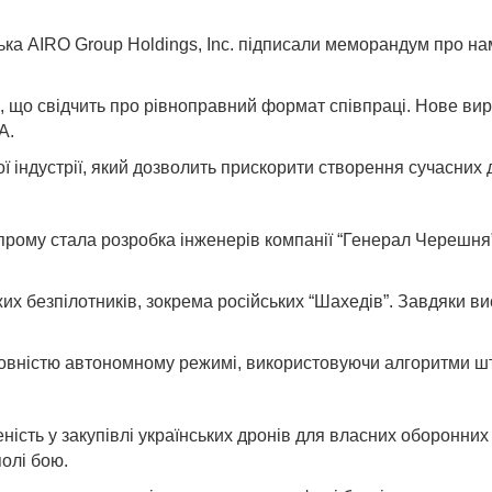
ська AIRO Group Holdings, Inc. підписали меморандум про н
, що свідчить про рівноправний формат співпраці. Нове ви
А.
ндустрії, який дозволить прискорити створення сучасних др
прому стала розробка інженерів компанії “Генерал Черешня”,
.
 безпілотників, зокрема російських “Шахедів”. Завдяки ви
овністю автономному режимі, використовуючи алгоритми шту
ість у закупівлі українських дронів для власних оборонних
полі бою.