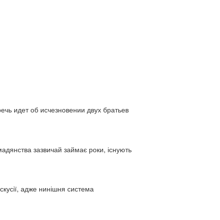
ь идет об исчезновении двух братьев
адянства зазвичай займає роки, існують
искусії, адже нинішня система