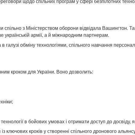
еговори щодо спільних програм у сфері безпілотних техноло
они спільно з Міністерством оборони відвідала Вашингтон.
ше українській армії, а й міжнародним партнерам.
 в галузі обміну технологіями, спільного навчання персона
чним кроком для України. Воно дозволить:
хніки;
ехнології в бойових умовах і отримати доступ до досвіду, я
із ключових кроків у створенні спільного дронового альянс