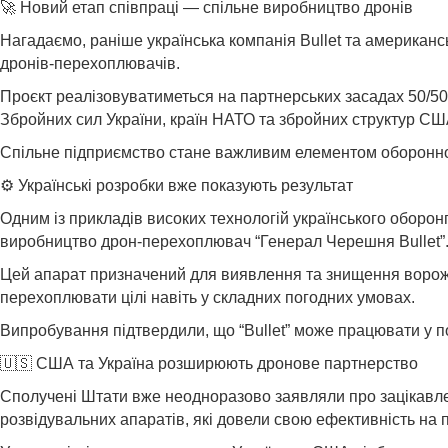
🚀 Новий етап співпраці — спільне виробництво дронів
Нагадаємо, раніше українська компанія Bullet та американ
дронів-перехоплювачів.
Проєкт реалізовуватиметься на партнерських засадах 50/50
Збройних сил України, країн НАТО та збройних структур СШ
Спільне підприємство стане важливим елементом оборонної і
⚙️ Українські розробки вже показують результат
Одним із прикладів високих технологій українського оборон
виробництво дрон-перехоплювач “Генерал Черешня Bullet”
Цей апарат призначений для виявлення та знищення ворожих
перехоплювати цілі навіть у складних погодних умовах.
Випробування підтвердили, що “Bullet” може працювати у п
🇺🇸 США та Україна розширюють дронове партнерство
Сполучені Штати вже неодноразово заявляли про зацікавлен
розвідувальних апаратів, які довели свою ефективність на 