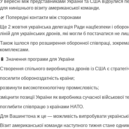
У вересні між представниками України та США відбулися пер
для нинішнього візиту американської команди.
🛫 Попередні контакти між сторонами
Ще 2 жовтня українська делегація Ради нацбезпеки і обор
ліній для українських дронів, які могли б постачатися не ли
Також ішлося про розширення оборонної співпраці, зокрема
комплексами.
🔋 Значення програми для України
Створення спільного виробництва дронів із США є стратегі
посилити обороноздатність країни;
розвинути високотехнологічну промисловість;
зміцнити позиції України як виробника сучасної військової те
поглибити співпрацю з країнами НАТО.
Для Вашингтона ж це — можливість випробувати українські т
Візит американської команди наступного тижня стане одним 