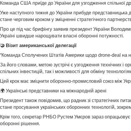
Команда США приїде до України для узгодження спільної др
Уже наступного тижня до України прибуде представницька д
стане черговим кроком у зміцненні стратегічного партнерст
Про це під час брифінгу заявив президент України Володим
Україні швидше нарощувати власні оборонні потужності.
🤝 Візит американської делегації
“Команда Сполучених Штатів Америки щодо drone-deal на на
За його словами, метою зустрічі є узгодження технічних і 
спільних інвестицій, так і можливості для обміну технологі
Цей крок має зміцнити оборонно-промисловий союз між Укр
🌍 Українські представники на міжнародній арені
Президент також повідомив, що радник зі стратегічних пит
стане просування українських оборонних технологій, зокрема
Крім того, секретар РНБО Рустем Умєров зараз опрацьовує а
оборонні рішення.