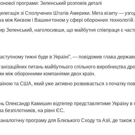
онової програми: Зеленський розповів деталі
елегація зі Сполучених Штатів Америки. Мета візиту — узго
ва між Києвом і Вашингтоном у сфері оборонних технологій.
ир Зеленський, наголосивши, що майбутня співпраця є част
ступному тижні буде в Україні”, — повідомив глава держав
організаційних питань майбутнього спільного виробництва др
ями між оборонними компаніями двох країн.
аїною та США, який уже активно розвивається з початку п
ань Олександр Камишин відтепер представлятиме Україну в 
 безпілотників, на рівні ЄС.
налогічну програму для Близького Сходу та Азії, де також з