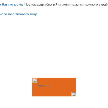
е багато років
Повномасштабна війна змінила життя кожного украї
ного політичного шоу
Новости