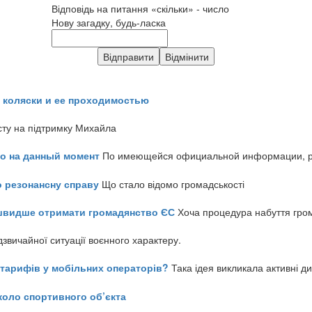
Відповідь на питання «скільки» - число
Нову загадку, будь-ласка
 коляски и ее проходимостью
сту на підтримку Михайла
но на данный момент
По имеющейся официальной информации, реч
о резонансну справу
Що стало відомо громадськості
айшвидше отримати громадянство ЄС
Хоча процедура набуття гром
звичайної ситуації воєнного характеру.
ь тарифів у мобільних операторів?
Така ідея викликала активні д
коло спортивного об’єкта