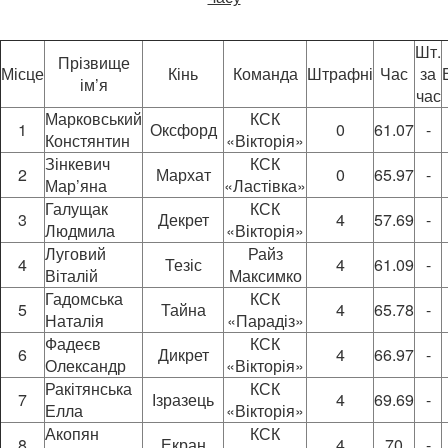
Шт.
Прізвище
Місце
Кінь
Команда
Штрафні
Час
за
ім’я
час
Марковський
КСК
1
Оксфорд
0
61.07
-
Констянтин
«Вікторія»
Зінкевич
КСК
2
Мархат
0
65.97
-
Мар’яна
«Ластівка»
Галущак
КСК
3
Декрет
4
57.69
-
Людмила
«Вікторія»
Луговий
Райз
4
Тезіс
4
61.09
-
Віталій
Максимко
Гадомська
КСК
5
Тайна
4
65.78
-
Наталія
«Парадіз»
Фадеєв
КСК
6
Дикрет
4
66.97
-
Олександр
«Вікторія»
Ракітянська
КСК
7
Ізразець
4
69.69
-
Елла
«Вікторія»
Акопян
КСК
8
Екран
4
70
-