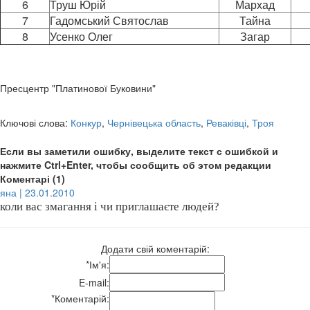
6
Труш Юрій
Мархад
7
Гадомський Святослав
Тайна
8
Усенко Олег
Загар
Пресцентр "Платинової Буковини"
Ключові слова:
Конкур
,
Чернівецька область
,
Реваківці
,
Троя
Если вы заметили ошибку, выделите текст с ошибкой и
нажмите Ctrl+Enter, чтобы сообщить об этом редакции
Коментарі (1)
яна | 23.01.2010
коли вас змагання і чи приглашаєте людей?
Додати свій коментарій:
*
Ім'я:
E-mail:
*
Коментарій: