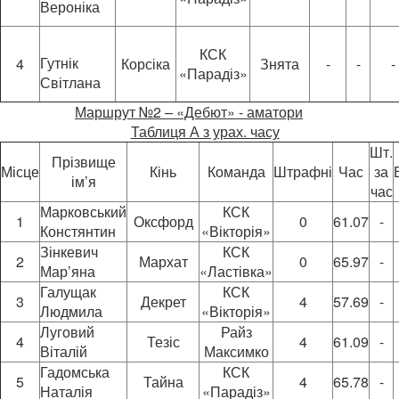
Вероніка
КСК
Гутнік
4
Корсіка
Знята
-
-
-
«Парадіз»
Світлана
Маршрут №2 – «Дебют» - аматори
Таблиця А з урах. часу
Шт.
Прізвище
Місце
Кінь
Команда
Штрафні
Час
за
ім’я
час
Марковський
КСК
1
Оксфорд
0
61.07
-
Констянтин
«Вікторія»
Зінкевич
КСК
2
Мархат
0
65.97
-
Мар’яна
«Ластівка»
Галущак
КСК
3
Декрет
4
57.69
-
Людмила
«Вікторія»
Луговий
Райз
4
Тезіс
4
61.09
-
Віталій
Максимко
Гадомська
КСК
5
Тайна
4
65.78
-
Наталія
«Парадіз»