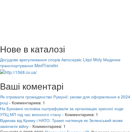
Нове в каталозі
Досудове врегулювання спорів
Автосервіс Liqui Moly
Медичне
транспортування MedTransfer
Ваші коментарі
Як отримати громадянство Румунії: умови для оформлення в 2024
році
- Комментариев: 1
На Буковині чоловіка оштрафували за організацію хресної ходи
УПЦ МП під час воєнного стану
- Комментариев: 1
Відмова від Криму і НАТО: Трамп натякнув як Зеленський може
закінчити війну
- Комментариев: 1
Copyright © 2008-2026
Платинова Буковина™.
Всі права захищено.