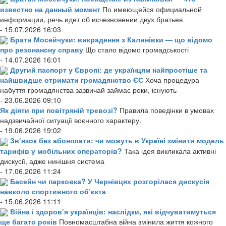
известно на данный момент
По имеющейся официальной
информации, речь идет об исчезновении двух братьев
- 15.07.2026 16:03
Брати Мосейчуки: викрадення з Калинівки — що відомо
про резонансну справу
Що стало відомо громадськості
- 14.07.2026 16:01
Другий паспорт у Європі: де українцям найпростіше та
найшвидше отримати громадянство ЄС
Хоча процедура
набуття громадянства зазвичай займає роки, існують
- 23.06.2026 09:10
Як діяти при повітряній тревозі?
Правила поведінки в умовах
надзвичайної ситуації воєнного характеру.
- 19.06.2026 19:02
Зв’язок без абонплати: чи можуть в Україні змінити модель
тарифів у мобільних операторів?
Така ідея викликала активні
дискусії, адже нинішня система
- 17.06.2026 11:24
Басейн чи парковка? У Чернівцях розгорілася дискусія
навколо спортивного об’єкта
- 15.06.2026 11:11
Війна і здоров’я українців: наслідки, які відчуватимуться
ще багато років
Повномасштабна війна змінила життя кожного