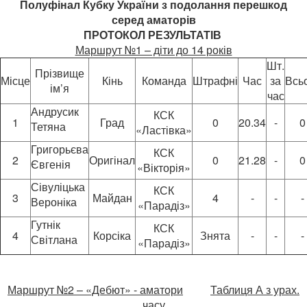
Полуфінал Кубку України з подолання перешкод
серед аматорів
ПРОТОКОЛ РЕЗУЛЬТАТІВ
Маршрут №1 – діти до 14 років
Шт.
Прізвище
Місце
Кінь
Команда
Штрафні
Час
за
Всь
ім’я
час
Андрусик
КСК
1
Град
0
20.34
-
0
Тетяна
«Ластівка»
Григорьєва
КСК
2
Оригінал
0
21.28
-
0
Євгенія
«Вікторія»
Сівуліцька
КСК
3
Майдан
4
-
-
-
Вероніка
«Парадіз»
Гутнік
КСК
4
Корсіка
Знята
-
-
-
Світлана
«Парадіз»
Маршрут №2 – «Дебют» - аматори
Таблиця А з урах.
часу