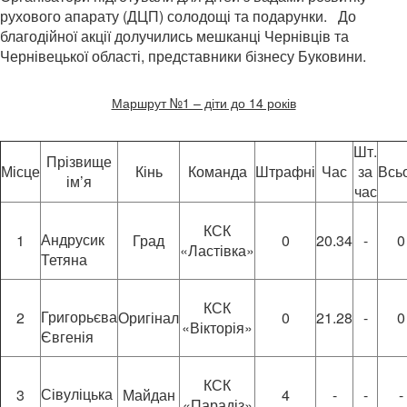
рухового апарату (ДЦП) солодощі та подарунки. До
благодійної акції долучились мешканці Чернівців та
Чернівецької області, представники бізнесу Буковини.
Маршрут №1 – діти до 14 років
Шт.
Прізвище
Місце
Кінь
Команда
Штрафні
Час
за
Всь
ім’я
час
КСК
Андрусик
1
Град
0
20.34
-
0
«Ластівка»
Тетяна
КСК
Григорьєва
2
Оригінал
0
21.28
-
0
«Вікторія»
Євгенія
КСК
Сівуліцька
3
Майдан
4
-
-
-
«Парадіз»