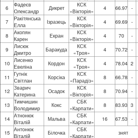
Фадеєв
КСК
6
Дикрет
4
66.97
-
Олександр
«Вікторія»
Ракітянська
КСК
7
Ізразець
4
69.69
-
Елла
«Вікторія»
Акопян
КСК
8
Екран
4
70
-
Карен
«Вікторія»
Лисюк
КСК
9
Баракуда
4
70.72
-
Дмитро
«Троя»
Лисенко
КСК
10
Кордон
4
78.04
2
Евеліна
«Троя»
Гутнік
КСК
11
Корсіка
8
66.78
-
Світлан
«Парадіз»
Зварич
КСК
12
Осадок
8
70.94
-
Катерина
«Вікторія»
Тимчишин
СБК
13
Кокс
8
83.93
3
Володимир
«Карпати»
Атнонюк
СБК
14
Мальва
16
67.53
-
Віталій
«Карпати»
Антонюк
СБК
15
Білочка
знят
Віталій
«Карпати»