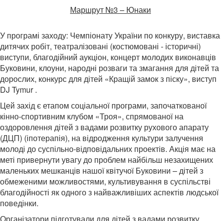
Маршрут №3 – Юнаки
У програмі заходу: Чемпіонату України по конкуру, виставка
дитячих робіт, театралізовані (костюмовані - історичні)
виступи, благодійний аукціон, концерт молодих виконавців
Буковини, клоуни, народні розваги та змагання для дітей та
дорослих, конкурс для дітей «Кращій замок з піску», виступ
DJ Tymur .
Цей захід є етапом соціальної програми, започаткованої
кінно-спортивним клубом «Троя», спрямованої на
оздоровлення дітей з вадами розвитку рухового апарату
(ДЦП) (іпотерапія), на відродження культури залучення
молоді до суспільно-відповідальних проектів. Акція має на
меті привернути увагу до проблем найбільш незахищених
маленьких мешканців нашої квітучої Буковини – дітей з
обмеженими можливостями, культивування в суспільстві
благодійності як одного з найважливіших аспектів людської
поведінки.
Організатори підготували для дітей з вадами розвитку