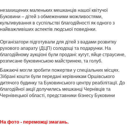
незахищених маленьких мешканців нашої квітучої
Буковини – дітей з обмеженими можливостями,
культивування в суспільстві благодійності як одного з
найважливіших аспектів людської поведінки.
Організатори підготували для дітей з вадами розвитку
рухового апарату (ДЦП) солодощі та подарунки. На
благодійному аукціоні були продані: кугут, яйце страусине,
розписане буковинською майстринею, та голуб.
Бажаючі могли зробити пожертви у спеціальних місцях.
Зібрані кошти були передані керівникам Оршівського
дитячого будинку та Буковинського центру реабілітації. До
благодійної акції долучились мешканці Чернівців та
Чернівецької області, представники бізнесу Буковини
На фото - переможці змагань.