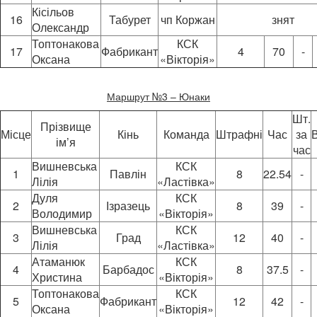
Кісільов
16
Табурет
чп Коржан
знят
Олександр
Топтонакова
КСК
17
Фабрикант
4
70
-
Оксана
«Вікторія»
Маршрут №3 – Юнаки
Шт.
Прізвище
Місце
Кінь
Команда
Штрафні
Час
за
ім’я
час
Вишневська
КСК
1
Павлін
8
22.54
-
Лілія
«Ластівка»
Дуля
КСК
2
Ізразець
8
39
-
Володимир
«Вікторія»
Вишневська
КСК
3
Град
12
40
-
Лілія
«Ластівка»
Атаманюк
КСК
4
Барбадос
8
37.5
-
Христина
«Вікторія»
Топтонакова
КСК
5
Фабрикант
12
42
-
Оксана
«Вікторія»