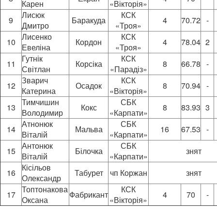
Карен
«Вікторія»
Лисюк
КСК
9
Баракуда
4
70.72
-
Дмитро
«Троя»
Лисенко
КСК
10
Кордон
4
78.04
2
Евеліна
«Троя»
Гутнік
КСК
11
Корсіка
8
66.78
-
Світлан
«Парадіз»
Зварич
КСК
12
Осадок
8
70.94
-
Катерина
«Вікторія»
Тимчишин
СБК
13
Кокс
8
83.93
3
Володимир
«Карпати»
Атнонюк
СБК
14
Мальва
16
67.53
-
Віталій
«Карпати»
Антонюк
СБК
15
Білочка
знят
Віталій
«Карпати»
Кісільов
16
Табурет
чп Коржан
знят
Олександр
Топтонакова
КСК
17
Фабрикант
4
70
-
Оксана
«Вікторія»