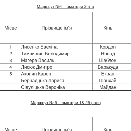
Маршрут №4 – аматори 2 гіта
Місце
Прізвище ім’я
Кінь
1
Лисенко Евеліна
Кордон
2
Тимчишин Володимир
Новад
3
Магера Василь
Шаблон
4
Лисюк Дмитро
Баракуда
5
Акопян Карен
Екран
Бернадцька Лариса
Шанхай
Сівуліцька Вероніка
Майдан
Маршрут № 5 – аматори 18-25 років
Місце
Прізвище ім’я
Кінь