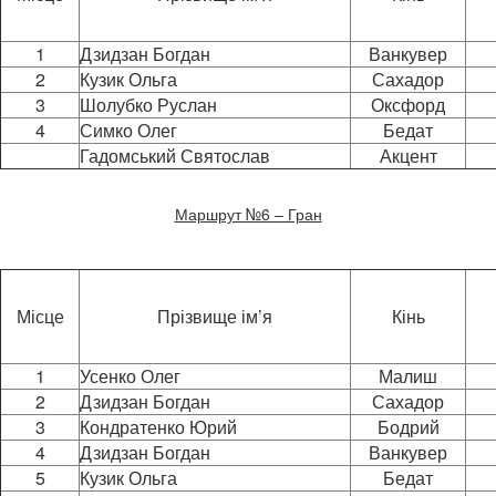
1
Дзидзан Богдан
Ванкувер
2
Кузик Ольга
Сахадор
3
Шолубко Руслан
Оксфорд
4
Симко Олег
Бедат
Гадомський Святослав
Акцент
Маршрут №6 – Гран
Місце
Прізвище ім’я
Кінь
1
Усенко Олег
Малиш
2
Дзидзан Богдан
Сахадор
3
Кондратенко Юрий
Бодрий
4
Дзидзан Богдан
Ванкувер
5
Кузик Ольга
Бедат