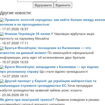
Другие новости:
Правило золотой середины: как найти баланс между весом
коляски и ее проходимостью
- 17.07.2026 16:57
Новини Чернівців 16 липня
У Чернівцях відбулася акція
протесту на підтримку Михайла
- 16.07.2026 17:11
Братья Мосейчуки: похищение из Калиновки — что
известно на данный момент
По имеющейся официальной
информации, речь идет об исчезновении двух братьев
- 15.07.2026 16:03
Брати Мосейчуки: викрадення з Калинівки — що відомо
про резонансну справу
Що стало відомо громадськості
- 14.07.2026 16:01
Другий паспорт у Європі: де українцям найпростіше та
найшвидше отримати громадянство ЄС
Хоча процедура
набуття громадянства зазвичай займає роки, існують
- 23.06.2026 09:10
Як діяти при повітряній тревозі?
Правила поведінки в умовах
надзвичайної ситуації воєнного характеру.