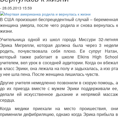
- 28.05.2013 15:59
В США произошел беспрецедентный случай – беременная
женщина умерла, после чего родила и снова вернулась к
жизни.
Учительница одной из школ города Миссури 32-летняя
Эрика Мигрелли, которая должна была через 3 недели
родить, почувствовала себя плохо. Ее супруг Натан,
который также работает в школе Elkins High School
учителем, вел урок в соседней аудитории. Когда он вбежал
в класс Эрики, она лежала на полу и задыхалась, а изо рта
у нее шла пена. После женщина лишилась чувств.
Другие учителя немедленно позвонили в скорую помощь, а
до их приезда вместе с мужем Эрики поддерживали ее,
делали ей искусственное дыхание и непрямой массаж
сердца.
Когда медики приехали на место проишествия, они
применили дефибриляцию, однако когда Эрика прибыла в