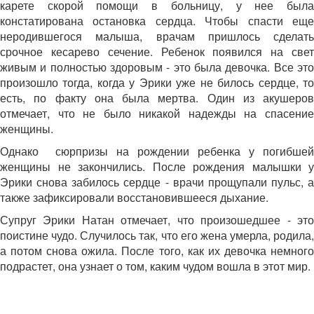
карете скорой помощи в больницу, у нее была
констатирована остановка сердца. Чтобы спасти еще
неродившегося малыша, врачам пришлось сделать
срочное кесарево сечение. Ребенок появился на свет
живым и полностью здоровым - это была девочка. Все это
произошло тогда, когда у Эрики уже не билось сердце, то
есть, по факту она была мертва. Один из акушеров
отмечает, что не было никакой надежды на спасение
женщины.
Однако сюрпризы на рождении ребенка у погибшей
женщины не закончились. После рождения малышки у
Эрики снова забилось сердце - врачи прощупали пульс, а
также зафиксировали восстановившееся дыхание.
Супруг Эрики Натан отмечает, что произошедшее - это
поистине чудо. Случилось так, что его жена умерла, родила,
а потом снова ожила. После того, как их девочка немного
подрастет, она узнает о том, каким чудом вошла в этот мир.