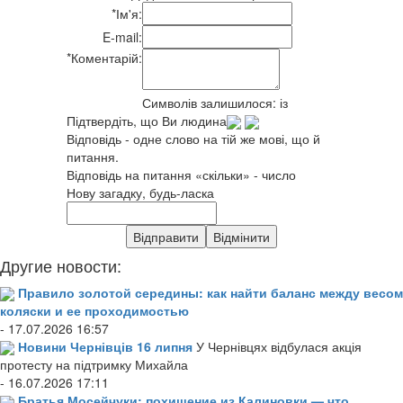
*
Ім'я:
E-mail:
*
Коментарій:
Символів залишилося:
із
Підтвердіть, що Ви людина
Відповідь - одне слово на тій же мові, що й
питання.
Відповідь на питання «скільки» - число
Нову загадку, будь-ласка
Другие новости:
Правило золотой середины: как найти баланс между весом
коляски и ее проходимостью
- 17.07.2026 16:57
Новини Чернівців 16 липня
У Чернівцях відбулася акція
протесту на підтримку Михайла
- 16.07.2026 17:11
Братья Мосейчуки: похищение из Калиновки — что