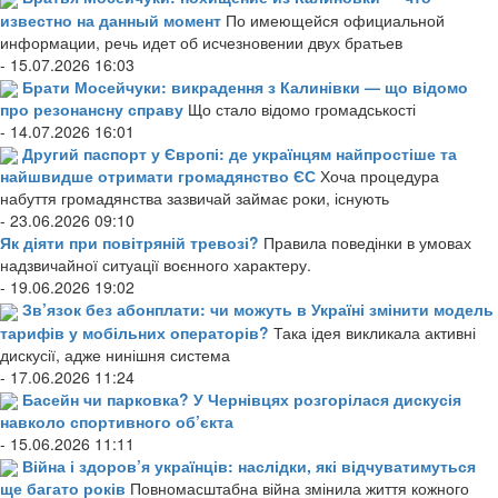
известно на данный момент
По имеющейся официальной
информации, речь идет об исчезновении двух братьев
- 15.07.2026 16:03
Брати Мосейчуки: викрадення з Калинівки — що відомо
про резонансну справу
Що стало відомо громадськості
- 14.07.2026 16:01
Другий паспорт у Європі: де українцям найпростіше та
найшвидше отримати громадянство ЄС
Хоча процедура
набуття громадянства зазвичай займає роки, існують
- 23.06.2026 09:10
Як діяти при повітряній тревозі?
Правила поведінки в умовах
надзвичайної ситуації воєнного характеру.
- 19.06.2026 19:02
Зв’язок без абонплати: чи можуть в Україні змінити модель
тарифів у мобільних операторів?
Така ідея викликала активні
дискусії, адже нинішня система
- 17.06.2026 11:24
Басейн чи парковка? У Чернівцях розгорілася дискусія
навколо спортивного об’єкта
- 15.06.2026 11:11
Війна і здоров’я українців: наслідки, які відчуватимуться
ще багато років
Повномасштабна війна змінила життя кожного