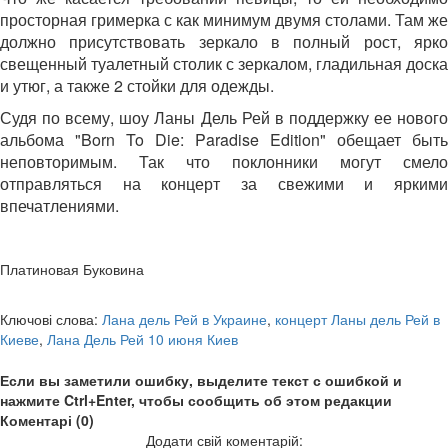
просторная гримерка с как минимум двумя столами. Там же
должно присутствовать зеркало в полный рост, ярко
свещенный туалетный столик с зеркалом, гладильная доска
и утюг, а также 2 стойки для одежды.
Судя по всему, шоу Ланы Дель Рей в поддержку ее нового
альбома "Born To Die: Paradise Edition" обещает быть
неповторимым. Так что поклонники могут смело
отправляться на концерт за свежими и яркими
впечатлениями.
Платиновая Буковина
Ключові слова:
Лана дель Рей в Украине
,
концерт Ланы дель Рей в
Киеве
,
Лана Дель Рей 10 июня Киев
Если вы заметили ошибку, выделите текст с ошибкой и
нажмите Ctrl+Enter, чтобы сообщить об этом редакции
Коментарі (0)
Додати свій коментарій: