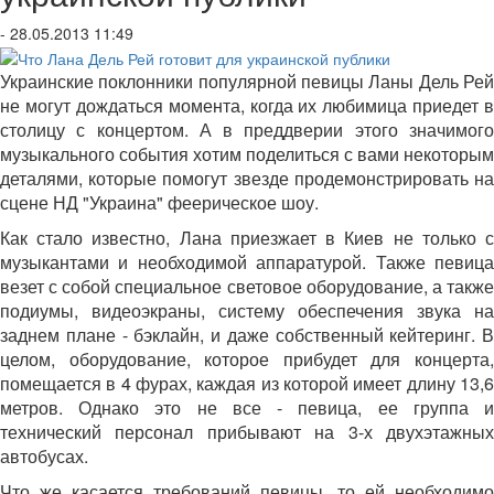
- 28.05.2013 11:49
Украинские поклонники популярной певицы Ланы Дель Рей
не могут дождаться момента, когда их любимица приедет в
столицу с концертом. А в преддверии этого значимого
музыкального события хотим поделиться с вами некоторым
деталями, которые помогут звезде продемонстрировать на
сцене НД "Украина" феерическое шоу.
Как стало известно, Лана приезжает в Киев не только с
музыкантами и необходимой аппаратурой. Также певица
везет с собой специальное световое оборудование, а также
подиумы, видеоэкраны, систему обеспечения звука на
заднем плане - бэклайн, и даже собственный кейтеринг. В
целом, оборудование, которое прибудет для концерта,
помещается в 4 фурах, каждая из которой имеет длину 13,6
метров. Однако это не все - певица, ее группа и
технический персонал прибывают на 3-х двухэтажных
автобусах.
Что же касается требований певицы, то ей необходимо