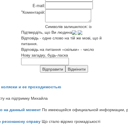
E-mail:
*
Коментарій:
Символів залишилося:
із
Підтвердіть, що Ви людина
Відповідь - одне слово на тій же мові, що й
питання.
Відповідь на питання «скільки» - число
Нову загадку, будь-ласка
 коляски и ее проходимостью
сту на підтримку Михайла
но на данный момент
По имеющейся официальной информации, реч
о резонансну справу
Що стало відомо громадськості