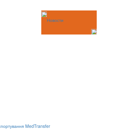
Новости
портування MedTransfer