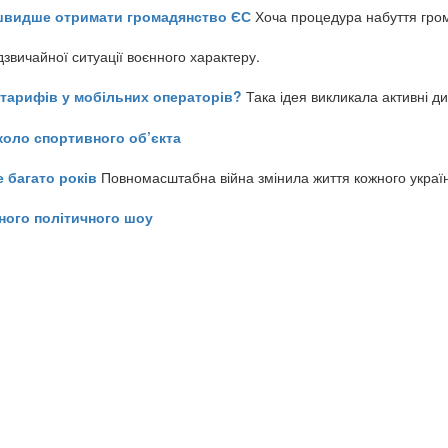
айшвидше отримати громадянство ЄС
Хоча процедура набуття гром
звичайної ситуації воєнного характеру.
ь тарифів у мобільних операторів?
Така ідея викликала активні д
коло спортивного об’єкта
е багато років
Повномасштабна війна змінила життя кожного украї
ного політичного шоу