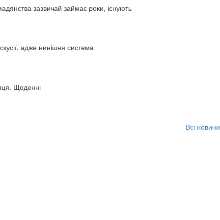
адянства зазвичай займає роки, існують
искусії, адже нинішня система
нця. Щоденні
Всі новини