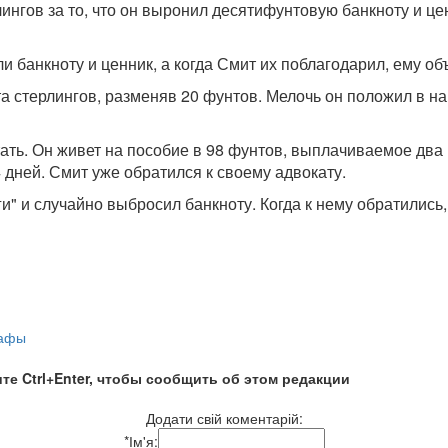
гов за то, что он выронил десятифунтовую банкноту и цен
банкноту и ценник, а когда Смит их поблагодарил, ему об
та стерлингов, разменяв 20 фунтов. Мелочь он положил в на
тать. Он живет на пособие в 98 фунтов, выплачиваемое два
 дней. Смит уже обратился к своему адвокату.
" и случайно выбросил банкноту. Когда к нему обратились,
афы
те Ctrl+Enter, чтобы сообщить об этом редакции
Додати свій коментарій:
*
Ім'я: