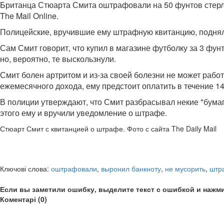
Британца Стюарта Смита оштрафовали на 50 фунтов стерлин
The Mail Online.
Полицейские, вручившие ему штрафную квитанцию, подняли 
Сам Смит говорит, что купил в магазине футболку за 3 фун
но, вероятно, те выскользнули.
Смит болен артритом и из-за своей болезни не может рабо
ежемесячного дохода, ему предстоит оплатить в течение 14
В полиции утверждают, что Смит разбрасывал некие "бумаги
этого ему и вручили уведомление о штрафе.
Стюарт Смит с квитанцией о штрафе. Фото с сайта The Daily Mail
Ключові слова:
оштрафовали
,
выронил банкноту
,
не мусорить
,
штр
Если вы заметили ошибку, выделите текст с ошибкой и нажми
Коментарі (0)