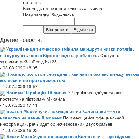
питання.
Відповідь на питання «скільки» - число
Нову загадку, будь-ласка
Другие новости:
Укрзалізниця тимчасово змінила маршрути низки потягів,
які курсують через Кіровоградську область.
Статус та
затримки рейсівПоїзд №128:
- 08.08.2026 18:05
Правило золотой середины: как найти баланс между весом
коляски и ее проходимостью
- 17.07.2026 16:57
Новини Чернівців 16 липня
У Чернівцях відбулася акція
протесту на підтримку Михайла
- 16.07.2026 17:11
Братья Мосейчуки: похищение из Калиновки — что
известно на данный момент
По имеющейся официальной
информации, речь идет об исчезновении двух братьев
- 15.07.2026 16:03
Брати Мосейчуки: викрадення з Калинівки — що відомо