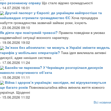
про резонансну справу
Що стало відомо громадськості
- 14.07.2026 16:01
Другий паспорт у Європі: де українцям найпростіше та
найшвидше отримати громадянство ЄС
Хоча процедура
набуття громадянства зазвичай займає роки, існують
- 23.06.2026 09:10
Як діяти при повітряній тревозі?
Правила поведінки в умовах
надзвичайної ситуації воєнного характеру.
- 19.06.2026 19:02
Зв’язок без абонплати: чи можуть в Україні змінити модель
тарифів у мобільних операторів?
Така ідея викликала активні
дискусії, адже нинішня система
- 17.06.2026 11:24
Басейн чи парковка? У Чернівцях розгорілася дискусія
навколо спортивного об’єкта
- 15.06.2026 11:11
Війна і здоров’я українців: наслідки, які відчуватимуться
ще багато років
Повномасштабна війна змінила життя кожного
українця. Щоденні
- 15.06.2026 11:02
Всі новини