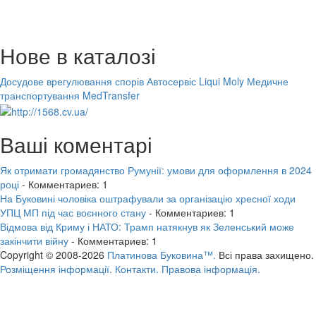
Нове в каталозі
Досудове врегулювання спорів
Автосервіс Liqui Moly
Медичне
транспортування MedTransfer
Ваші коментарі
Як отримати громадянство Румунії: умови для оформлення в 2024
році
- Комментариев: 1
На Буковині чоловіка оштрафували за організацію хресної ходи
УПЦ МП під час воєнного стану
- Комментариев: 1
Відмова від Криму і НАТО: Трамп натякнув як Зеленський може
закінчити війну
- Комментариев: 1
Copyright © 2008-2026
Платинова Буковина™.
Всі права захищено.
Розміщення інформації.
Контакти.
Правова інформація.