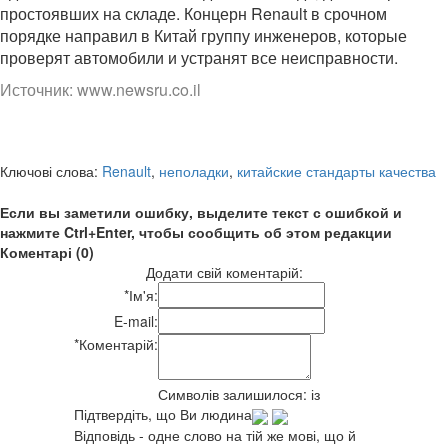
простоявших на складе. Концерн Renault в срочном
порядке направил в Китай группу инженеров, которые
проверят автомобили и устранят все неисправности.
Источник:
www.newsru.co.il
Ключові слова:
Renault
,
неполадки
,
китайские стандарты качества
Если вы заметили ошибку, выделите текст с ошибкой и
нажмите Ctrl+Enter, чтобы сообщить об этом редакции
Коментарі (0)
Додати свій коментарій:
*
Ім'я:
E-mail:
*
Коментарій:
Символів залишилося:
із
Підтвердіть, що Ви людина
Відповідь - одне слово на тій же мові, що й