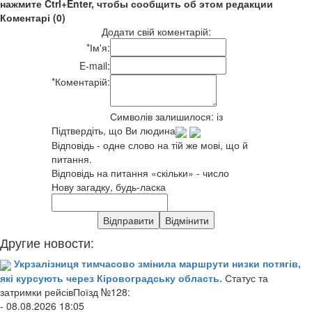
нажмите Ctrl+Enter, чтобы сообщить об этом редакции
Коментарі (0)
Додати свій коментарій:
*
Ім'я:
E-mail:
*
Коментарій:
Символів залишилося:
із
Підтвердіть, що Ви людина
Відповідь - одне слово на тій же мові, що й
питання.
Відповідь на питання «скільки» - число
Нову загадку, будь-ласка
Другие новости:
Укрзалізниця тимчасово змінила маршрути низки потягів,
які курсують через Кіровоградську область.
Статус та
затримки рейсівПоїзд №128:
- 08.08.2026 18:05