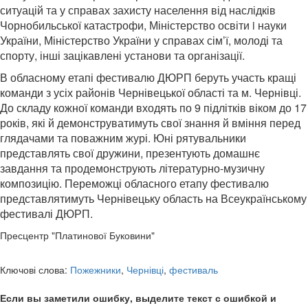
ситуацій та у справах захисту населення від наслідків
Чорнобильської катастрофи, Міністерство освіти i науки
України, Міністерство України у справах сім’ї, молоді та
спорту, інші зацікавлені установи та організації.
В обласному етапі фестивалю ДЮРП беруть участь кращі
команди з усіх районів Чернівецької області та м. Чернівці.
До складу кожної команди входять по 9 підлітків віком до 17
років, які й демонструватимуть свої знання й вміння перед
глядачами та поважним журі. Юні рятувальники
представлять свої дружини, презентують домашнє
завдання та продемонструють літературно-музичну
композицію. Переможці обласного етапу фестивалю
представлятимуть Чернівецьку область на Всеукраїнському
фестивалі ДЮРП.
Пресцентр "Платинової Буковини"
Ключові слова:
Пожежники
,
Чернівці
,
фестиваль
Если вы заметили ошибку, выделите текст с ошибкой и