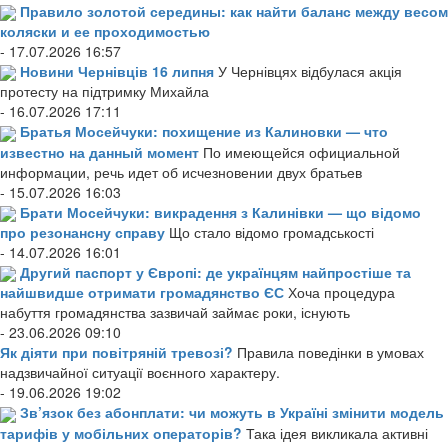
Правило золотой середины: как найти баланс между весом
коляски и ее проходимостью
- 17.07.2026 16:57
Новини Чернівців 16 липня
У Чернівцях відбулася акція
протесту на підтримку Михайла
- 16.07.2026 17:11
Братья Мосейчуки: похищение из Калиновки — что
известно на данный момент
По имеющейся официальной
информации, речь идет об исчезновении двух братьев
- 15.07.2026 16:03
Брати Мосейчуки: викрадення з Калинівки — що відомо
про резонансну справу
Що стало відомо громадськості
- 14.07.2026 16:01
Другий паспорт у Європі: де українцям найпростіше та
найшвидше отримати громадянство ЄС
Хоча процедура
набуття громадянства зазвичай займає роки, існують
- 23.06.2026 09:10
Як діяти при повітряній тревозі?
Правила поведінки в умовах
надзвичайної ситуації воєнного характеру.
- 19.06.2026 19:02
Зв’язок без абонплати: чи можуть в Україні змінити модель
тарифів у мобільних операторів?
Така ідея викликала активні