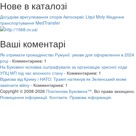
Нове в каталозі
Досудове врегулювання спорів
Автосервіс Liqui Moly
Медичне
транспортування MedTransfer
Ваші коментарі
Як отримати громадянство Румунії: умови для оформлення в 2024
році
- Комментариев: 1
На Буковині чоловіка оштрафували за організацію хресної ходи
УПЦ МП під час воєнного стану
- Комментариев: 1
Відмова від Криму і НАТО: Трамп натякнув як Зеленський може
закінчити війну
- Комментариев: 1
Copyright © 2008-2026
Платинова Буковина™.
Всі права захищено.
Розміщення інформації.
Контакти.
Правова інформація.