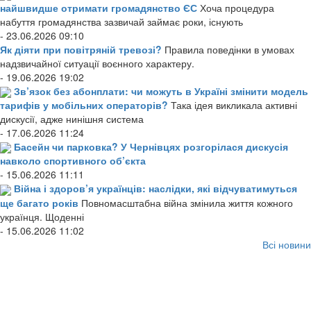
найшвидше отримати громадянство ЄС
Хоча процедура
набуття громадянства зазвичай займає роки, існують
- 23.06.2026 09:10
Як діяти при повітряній тревозі?
Правила поведінки в умовах
надзвичайної ситуації воєнного характеру.
- 19.06.2026 19:02
Зв’язок без абонплати: чи можуть в Україні змінити модель
тарифів у мобільних операторів?
Така ідея викликала активні
дискусії, адже нинішня система
- 17.06.2026 11:24
Басейн чи парковка? У Чернівцях розгорілася дискусія
навколо спортивного об’єкта
- 15.06.2026 11:11
Війна і здоров’я українців: наслідки, які відчуватимуться
ще багато років
Повномасштабна війна змінила життя кожного
українця. Щоденні
- 15.06.2026 11:02
Всі новини