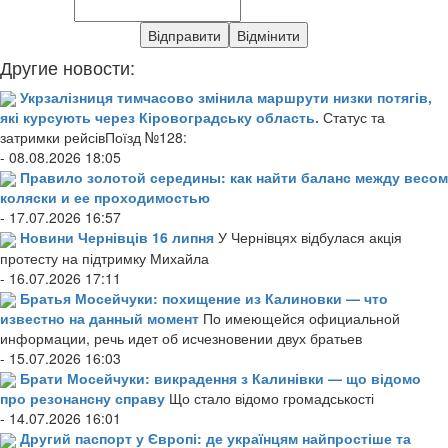
Другие новости:
Укрзалізниця тимчасово змінила маршрути низки потягів,
які курсують через Кіровоградську область.
Статус та
затримки рейсівПоїзд №128:
- 08.08.2026 18:05
Правило золотой середины: как найти баланс между весом
коляски и ее проходимостью
- 17.07.2026 16:57
Новини Чернівців 16 липня
У Чернівцях відбулася акція
протесту на підтримку Михайла
- 16.07.2026 17:11
Братья Мосейчуки: похищение из Калиновки — что
известно на данный момент
По имеющейся официальной
информации, речь идет об исчезновении двух братьев
- 15.07.2026 16:03
Брати Мосейчуки: викрадення з Калинівки — що відомо
про резонансну справу
Що стало відомо громадськості
- 14.07.2026 16:01
Другий паспорт у Європі: де українцям найпростіше та