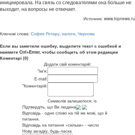
инициировала. На связь со следователями она больше не
выходит, на вопросы не отвечает.
Источник: www.topnews.ru
Ключові слова:
София Ротару
,
налоги
,
Чернова
Если вы заметили ошибку, выделите текст с ошибкой и
нажмите Ctrl+Enter, чтобы сообщить об этом редакции
Коментарі (0)
Додати свій коментарій:
*
Ім'я:
E-mail:
*
Коментарій:
Символів залишилося:
із
Підтвердіть, що Ви людина
Відповідь - одне слово на тій же мові, що й
питання.
Відповідь на питання «скільки» - число
Нову загадку, будь-ласка