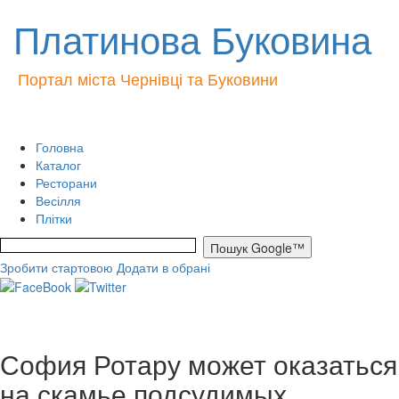
Платинова Буковина
Портал міста Чернівці та Буковини
Головна
Каталог
Ресторани
Весілля
Плітки
Зробити стартовою
Додати в обрані
София Ротару может оказаться
на скамье подсудимых.