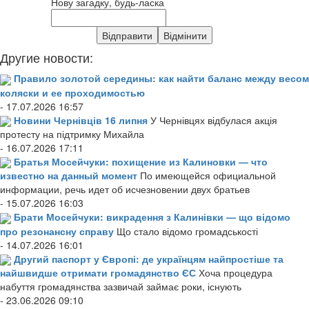
Нову загадку, будь-ласка
Другие новости:
Правило золотой середины: как найти баланс между весом
коляски и ее проходимостью
- 17.07.2026 16:57
Новини Чернівців 16 липня
У Чернівцях відбулася акція
протесту на підтримку Михайла
- 16.07.2026 17:11
Братья Мосейчуки: похищение из Калиновки — что
известно на данный момент
По имеющейся официальной
информации, речь идет об исчезновении двух братьев
- 15.07.2026 16:03
Брати Мосейчуки: викрадення з Калинівки — що відомо
про резонансну справу
Що стало відомо громадськості
- 14.07.2026 16:01
Другий паспорт у Європі: де українцям найпростіше та
найшвидше отримати громадянство ЄС
Хоча процедура
набуття громадянства зазвичай займає роки, існують
- 23.06.2026 09:10