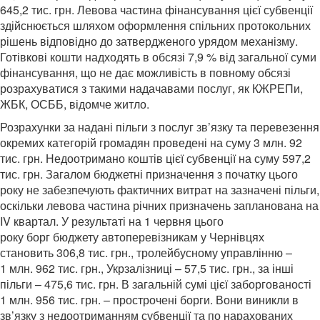
645,2 тис. грн. Левова частина фінансування цієї субвенції
здійснюється шляхом оформлення спільних протокольних
рішень відповідно до затвердженого урядом механізму.
Готівкові кошти надходять в обсязі 7,9 % від загальної суми
фінансування, що не дає можливість в повному обсязі
розрахуватися з такими надачавами послуг, як КЖРЕПи,
ЖБК, ОСББ, відомче житло.
Розрахунки за надані пільги з послуг зв’язку та перевезення
окремих категорій громадян проведені на суму 3 млн. 92
тис. грн. Недоотримано коштів цієї субвенції на суму 597,2
тис. грн. Загалом бюджетні призначення з початку цього
року не забезпечують фактичних витрат на зазначені пільги,
оскільки левова частина річних призначень запланована на
IV квартал. У результаті на 1 червня цього
року борг бюджету автоперевізникам у Чернівцях
становить 306,8 тис. грн., тролейбусному управлінню –
1 млн. 962 тис. грн., Укрзалізниці – 57,5 тис. грн., за інші
пільги – 475,6 тис. грн. В загальній сумі цієї заборгованості
1 млн. 956 тис. грн. – прострочені борги. Вони виникли в
зв’язку з недоотриманням субвенції та по нарахованих