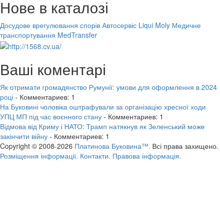
Нове в каталозі
Досудове врегулювання спорів
Автосервіс Liqui Moly
Медичне
транспортування MedTransfer
Ваші коментарі
Як отримати громадянство Румунії: умови для оформлення в 2024
році
- Комментариев: 1
На Буковині чоловіка оштрафували за організацію хресної ходи
УПЦ МП під час воєнного стану
- Комментариев: 1
Відмова від Криму і НАТО: Трамп натякнув як Зеленський може
закінчити війну
- Комментариев: 1
Copyright © 2008-2026
Платинова Буковина™.
Всі права захищено.
Розміщення інформації.
Контакти.
Правова інформація.