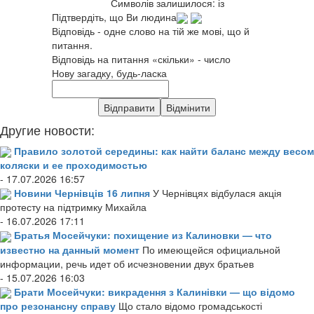
Символів залишилося:
із
Підтвердіть, що Ви людина
Відповідь - одне слово на тій же мові, що й
питання.
Відповідь на питання «скільки» - число
Нову загадку, будь-ласка
Другие новости:
Правило золотой середины: как найти баланс между весом
коляски и ее проходимостью
- 17.07.2026 16:57
Новини Чернівців 16 липня
У Чернівцях відбулася акція
протесту на підтримку Михайла
- 16.07.2026 17:11
Братья Мосейчуки: похищение из Калиновки — что
известно на данный момент
По имеющейся официальной
информации, речь идет об исчезновении двух братьев
- 15.07.2026 16:03
Брати Мосейчуки: викрадення з Калинівки — що відомо
про резонансну справу
Що стало відомо громадськості