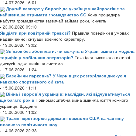
- 14.07.2026 16:01
Другий паспорт у Європі: де українцям найпростіше та
найшвидше отримати громадянство ЄС
Хоча процедура
набуття громадянства зазвичай займає роки, існують
- 23.06.2026 09:10
Як діяти при повітряній тревозі?
Правила поведінки в умовах
надзвичайної ситуації воєнного характеру.
- 19.06.2026 19:02
Зв’язок без абонплати: чи можуть в Україні змінити модель
тарифів у мобільних операторів?
Така ідея викликала активні
дискусії, адже нинішня система
- 17.06.2026 11:24
Басейн чи парковка? У Чернівцях розгорілася дискусія
навколо спортивного об’єкта
- 15.06.2026 11:11
Війна і здоров’я українців: наслідки, які відчуватимуться
ще багато років
Повномасштабна війна змінила життя кожного
українця. Щоденні
- 15.06.2026 11:02
Трамп перетворює державні символи США на частину
власного політичного шоу
- 14.06.2026 22:38