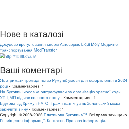
Нове в каталозі
Досудове врегулювання спорів
Автосервіс Liqui Moly
Медичне
транспортування MedTransfer
Ваші коментарі
Як отримати громадянство Румунії: умови для оформлення в 2024
році
- Комментариев: 1
На Буковині чоловіка оштрафували за організацію хресної ходи
УПЦ МП під час воєнного стану
- Комментариев: 1
Відмова від Криму і НАТО: Трамп натякнув як Зеленський може
закінчити війну
- Комментариев: 1
Copyright © 2008-2026
Платинова Буковина™.
Всі права захищено.
Розміщення інформації.
Контакти.
Правова інформація.