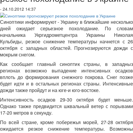
- 24.10.2012 14:37
Синоптики информируют - Украину в ближайшие несколько
дней ожидает серьезное похолодание. По словам
начальника Укргидрометцентра Украины Николая
Кульбиды, резкое снижение температуры начнется с 26
октября с западных областей. Прогнозируются дожди с
мокрым снегом.
Как сообщает главный синоптик страны, в западныз
регионах возможно выпадение интенсивных осадков
вплоть до формирования снежного покрова. Снег позже
будет идти и в остальных регионах страны. Интенсивные
дожди также пройдут и на юге-и юго-востоке.
Интенсивность осадков 29-30 октября будет меньше.
Однако также предвидится шквальный ветер с порывами
17-20 метров в секунду.
По всей стране, кроме побережья морей, 27-28 октября
ожидается резкое снижение температуры. Возможны