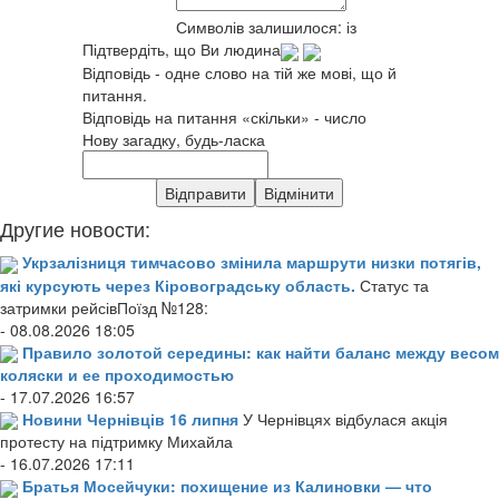
Символів залишилося:
із
Підтвердіть, що Ви людина
Відповідь - одне слово на тій же мові, що й
питання.
Відповідь на питання «скільки» - число
Нову загадку, будь-ласка
Другие новости:
Укрзалізниця тимчасово змінила маршрути низки потягів,
які курсують через Кіровоградську область.
Статус та
затримки рейсівПоїзд №128:
- 08.08.2026 18:05
Правило золотой середины: как найти баланс между весом
коляски и ее проходимостью
- 17.07.2026 16:57
Новини Чернівців 16 липня
У Чернівцях відбулася акція
протесту на підтримку Михайла
- 16.07.2026 17:11
Братья Мосейчуки: похищение из Калиновки — что