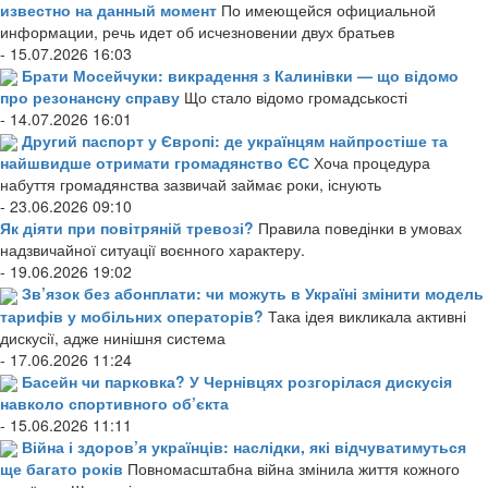
известно на данный момент
По имеющейся официальной
информации, речь идет об исчезновении двух братьев
- 15.07.2026 16:03
Брати Мосейчуки: викрадення з Калинівки — що відомо
про резонансну справу
Що стало відомо громадськості
- 14.07.2026 16:01
Другий паспорт у Європі: де українцям найпростіше та
найшвидше отримати громадянство ЄС
Хоча процедура
набуття громадянства зазвичай займає роки, існують
- 23.06.2026 09:10
Як діяти при повітряній тревозі?
Правила поведінки в умовах
надзвичайної ситуації воєнного характеру.
- 19.06.2026 19:02
Зв’язок без абонплати: чи можуть в Україні змінити модель
тарифів у мобільних операторів?
Така ідея викликала активні
дискусії, адже нинішня система
- 17.06.2026 11:24
Басейн чи парковка? У Чернівцях розгорілася дискусія
навколо спортивного об’єкта
- 15.06.2026 11:11
Війна і здоров’я українців: наслідки, які відчуватимуться
ще багато років
Повномасштабна війна змінила життя кожного