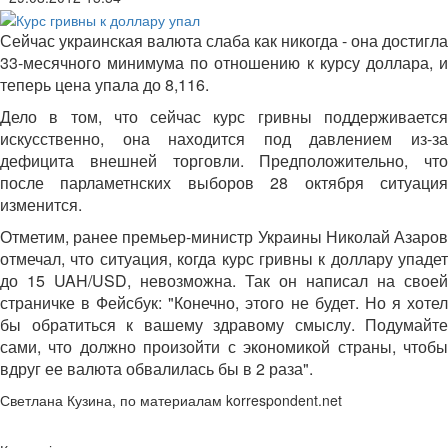
Сейчас украинская валюта слаба как никогда - она достигла
33-месячного минимума по отношению к курсу доллара, и
теперь цена упала до
8,116.
Дело в том, что сейчас курс гривны поддерживается
искусственно, она находится под давлением из-за
дефицита внешней торговли. Предположительно, что
после парламетнских выборов 28 октября ситуация
изменится.
Отметим, ранее премьер-министр Украины Николай Азаров
отмечал, что ситуация, когда курс гривны к доллару упадет
до 15
UAH/USD, невозможна. Так он написал на своей
страничке в Фейсбук:
"Конечно, этого не будет. Но я хоте
бы обратиться к вашему здравому смыслу. Подумайте
сами, что должно произойти с экономикой страны, чтобы
вдруг ее валюта обвалилась бы в 2 раза".
Светлана Кузина, по материалам korrespondent.net