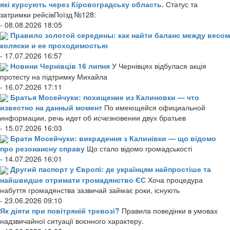
які курсують через Кіровоградську область.
Статус та
затримки рейсівПоїзд №128:
- 08.08.2026 18:05
Правило золотой середины: как найти баланс между весом
коляски и ее проходимостью
- 17.07.2026 16:57
Новини Чернівців 16 липня
У Чернівцях відбулася акція
протесту на підтримку Михайла
- 16.07.2026 17:11
Братья Мосейчуки: похищение из Калиновки — что
известно на данный момент
По имеющейся официальной
информации, речь идет об исчезновении двух братьев
- 15.07.2026 16:03
Брати Мосейчуки: викрадення з Калинівки — що відомо
про резонансну справу
Що стало відомо громадськості
- 14.07.2026 16:01
Другий паспорт у Європі: де українцям найпростіше та
найшвидше отримати громадянство ЄС
Хоча процедура
набуття громадянства зазвичай займає роки, існують
- 23.06.2026 09:10
Як діяти при повітряній тревозі?
Правила поведінки в умовах
надзвичайної ситуації воєнного характеру.