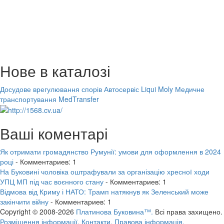
Нове в каталозі
Досудове врегулювання спорів
Автосервіс Liqui Moly
Медичне
транспортування MedTransfer
Ваші коментарі
Як отримати громадянство Румунії: умови для оформлення в 2024
році
- Комментариев: 1
На Буковині чоловіка оштрафували за організацію хресної ходи
УПЦ МП під час воєнного стану
- Комментариев: 1
Відмова від Криму і НАТО: Трамп натякнув як Зеленський може
закінчити війну
- Комментариев: 1
Copyright © 2008-2026
Платинова Буковина™.
Всі права захищено.
Розміщення інформації.
Контакти.
Правова інформація.