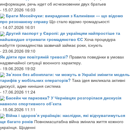
информации, речь идет об исчезновении двух братьев
- 15.07.2026 16:03
Брати Мосейчуки: викрадення з Калинівки — що відомо
про резонансну справу
Що стало відомо громадськості
- 14.07.2026 16:01
Другий паспорт у Європі: де українцям найпростіше та
найшвидше отримати громадянство ЄС
Хоча процедура
набуття громадянства зазвичай займає роки, існують
- 23.06.2026 09:10
Як діяти при повітряній тревозі?
Правила поведінки в умовах
надзвичайної ситуації воєнного характеру.
- 19.06.2026 19:02
Зв’язок без абонплати: чи можуть в Україні змінити модель
тарифів у мобільних операторів?
Така ідея викликала активні
дискусії, адже нинішня система
- 17.06.2026 11:24
Басейн чи парковка? У Чернівцях розгорілася дискусія
навколо спортивного об’єкта
- 15.06.2026 11:11
Війна і здоров’я українців: наслідки, які відчуватимуться
ще багато років
Повномасштабна війна змінила життя кожного
українця. Щоденні