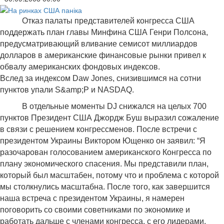
Отказ палаты представителей конгресса США
поддержать план главы Минфина США Генри Полсона,
предусматривающий вливание семисот миллиардов
долларов в американские финансовые рынки привел к
обвалу американских фондовых индексов.
Вслед за индексом Daw Jones, снизившимся на сотни
пунктов упали S&amp;P и
NASDAQ
.
В отдельные моменты DJ снижался на целых 700
пунктов Президент США Джордж Буш выразил сожаление
в связи с решением конгрессменов. После встречи с
президентом Украины Виктором Ющенко он заявил: “Я
разочарован голосованием американского Конгресса по
плану экономического спасения. Мы представили план,
который был масштабен, потому что и проблема с которой
мы столкнулись масштабна. После того, как завершится
наша встреча с президентом Украины, я намерен
поговорить со своими советниками по экономике и
работать дальше с членами конгресса, с его лидерами,