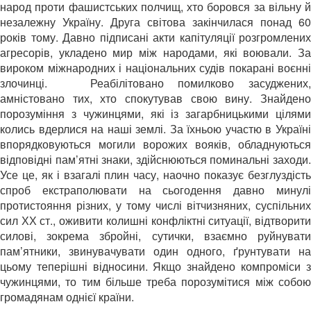
народ проти фашистських полчищ, хто боровся за вільну й
незалежну Україну. Друга світова закінчилася понад 60
років тому. Давно підписані акти капітуляції розгромлених
агресорів, укладено мир між народами, які воювали. За
вироком міжнародних і національних судів покарані воєнні
злочинці. Реабілітовано помилково засуджених,
амністовано тих, хто спокутував свою вину. Знайдено
порозуміння з чужинцями, які із загарбницькими цілями
колись вдерлися на наші землі. За їхньою участю в Україні
впорядковуються могили ворожих вояків, обладнуються
відповідні пам’ятні знаки, здійснюються поминальні заходи.
Усе це, як і взагалі плин часу, наочно показує безглуздість
спроб екстраполювати на сьогодення давно минулі
протистояння різних, у тому числі вітчизняних, суспільних
сил ХХ ст., оживити колишні конфліктні ситуації, відтворити
силові, зокрема збройні, сутички, взаємно руйнувати
пам’ятники, звинувачувати один одного, ґрунтувати на
цьому теперішні відносини. Якщо знайдено компроміси з
чужинцями, то тим більше треба порозумітися між собою
громадянам однієї країни.