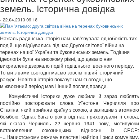
земель. Історична довідка
- 22.04.2010 09:18
Нажаль радянська історія нам нав’язувала однобокість тих
подій, що відбувались під час Другої світової війни на
теренах нашої України та буковинських земель. Тодішня
ідеологія була на високому рівні, що давало нам
викривлене дзеркало подій тодішнього воєнного періоду.
То ми з вами сьогодні маємо зовсім інший історичний
ракурс. Новітня історія показує нам сьогодні, що
міжвоєнний період мав і інший погляд правди.
Комуністичні історики дуже любили й зараз люблят
постійно повторювати слова Уїнстона Черчилля про
Сталіна, який прийняв країну з сохою, а залишив з атомною
бомбою. Однак багато років від нас приховували ті слова,
які сказав Черчилль 22 червня 1941 року, мотивуючи
встановлення союзницьких відносин із СРСР:
«...Нацистському режиму властиві найгірші риси комунізму.