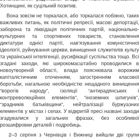
Хотинщині, як суцільний позитив.
Вона зовсім не торкалася, або торкалася побіжно, таки
важливих питань, як політичні репресії, масові депортації,
заборона та ліквідація політичних партій, національно-
культурних та спортивних товариств, становлення
диктатури однієї партії, нав'язування комуністичної
ідеології, руйнування церкви, винищення служителів культу
та української інтелігенції, русифікації суспільства тощо. Всі
згадані заходи, які широкомасштабно проводилися в
новоутвореній області, влада пояснювала ворожим
капіталістичним оточенням, загостренням класової
боротьби, нагальною необхідністю нещадного винищення
“ворогів народу”, ізоляції “антирадянських і
контрреволюційних елементів”, “іноземних шпигунів”,
“зрадників батьківщини”, нейтралізації буржуазних
елементів у містах і селах. У відкритій пресі названі заходи
згадувалися у загальних фразах, без особливої
розшифровки деталей і подробиць.
2–3 серпня з Чернівців і Вижниці вийшли дві груп