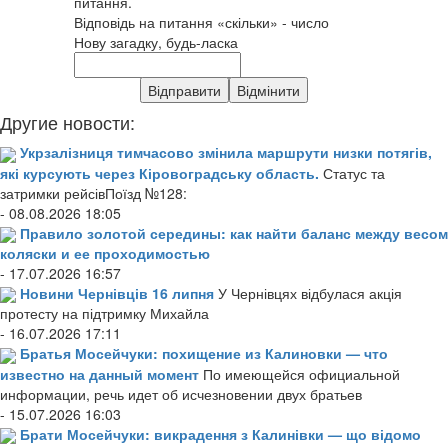
питання.
Відповідь на питання «скільки» - число
Нову загадку, будь-ласка
Другие новости:
Укрзалізниця тимчасово змінила маршрути низки потягів,
які курсують через Кіровоградську область.
Статус та
затримки рейсівПоїзд №128:
- 08.08.2026 18:05
Правило золотой середины: как найти баланс между весом
коляски и ее проходимостью
- 17.07.2026 16:57
Новини Чернівців 16 липня
У Чернівцях відбулася акція
протесту на підтримку Михайла
- 16.07.2026 17:11
Братья Мосейчуки: похищение из Калиновки — что
известно на данный момент
По имеющейся официальной
информации, речь идет об исчезновении двух братьев
- 15.07.2026 16:03
Брати Мосейчуки: викрадення з Калинівки — що відомо