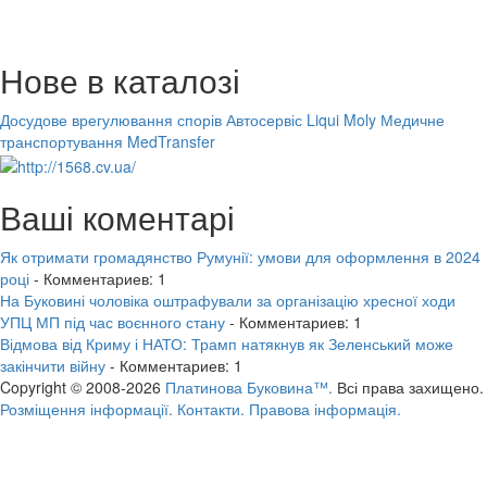
Нове в каталозі
Досудове врегулювання спорів
Автосервіс Liqui Moly
Медичне
транспортування MedTransfer
Ваші коментарі
Як отримати громадянство Румунії: умови для оформлення в 2024
році
- Комментариев: 1
На Буковині чоловіка оштрафували за організацію хресної ходи
УПЦ МП під час воєнного стану
- Комментариев: 1
Відмова від Криму і НАТО: Трамп натякнув як Зеленський може
закінчити війну
- Комментариев: 1
Copyright © 2008-2026
Платинова Буковина™.
Всі права захищено.
Розміщення інформації.
Контакти.
Правова інформація.