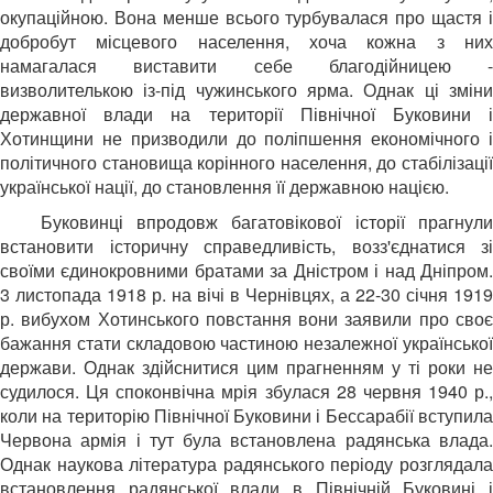
окупаційною. Вона менше всього турбувалася про щастя і
добробут місцевого населення, хоча кожна з них
намагалася виставити себе благодійницею -
визволителькою із-під чужинського ярма. Однак ці зміни
державної влади на території Північної Буковини і
Хотинщини не призводили до поліпшення економічного і
політичного становища корінного населення, до стабілізації
української нації, до становлення її державною нацією.
Буковинці впродовж багатовікової історії прагнул
встановити історичну справедливість, возз'єднатися зі
своїми єдинокровними братами за Дністром і над Дніпром.
3 листопада 1918 р. на вічі в Чернівцях, а 22-30 січня 1919
р. вибухом Хотинського повстання вони заявили про своє
бажання стати складовою частиною незалежної української
держави. Однак здійснитися цим прагненням у ті роки не
судилося. Ця споконвічна мрія збулася 28 червня 1940 р.,
коли на територію Північної Буковини і Бессарабії вступила
Червона армія і тут була встановлена радянська влада.
Однак наукова література радянського періоду розглядала
встановлення радянської влади в Північній Буковині і