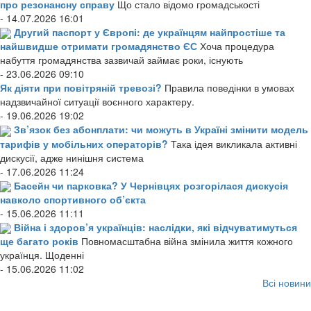
про резонансну справу
Що стало відомо громадськості
- 14.07.2026 16:01
Другий паспорт у Європі: де українцям найпростіше та
найшвидше отримати громадянство ЄС
Хоча процедура
набуття громадянства зазвичай займає роки, існують
- 23.06.2026 09:10
Як діяти при повітряній тревозі?
Правила поведінки в умовах
надзвичайної ситуації воєнного характеру.
- 19.06.2026 19:02
Зв’язок без абонплати: чи можуть в Україні змінити модель
тарифів у мобільних операторів?
Така ідея викликала активні
дискусії, адже нинішня система
- 17.06.2026 11:24
Басейн чи парковка? У Чернівцях розгорілася дискусія
навколо спортивного об’єкта
- 15.06.2026 11:11
Війна і здоров’я українців: наслідки, які відчуватимуться
ще багато років
Повномасштабна війна змінила життя кожного
українця. Щоденні
- 15.06.2026 11:02
Всі новини