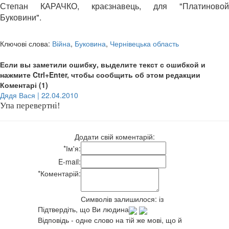
Степан КАРАЧКО, краєзнавець, для "Платиновой
Буковини".
Ключові слова:
Війна
,
Буковина
,
Чернівецька область
Если вы заметили ошибку, выделите текст с ошибкой и
нажмите Ctrl+Enter, чтобы сообщить об этом редакции
Коментарі (1)
Дядя Вася | 22.04.2010
Упа перевертні!
Додати свій коментарій:
*
Ім'я:
E-mail:
*
Коментарій:
Символів залишилося:
із
Підтвердіть, що Ви людина
Відповідь - одне слово на тій же мові, що й