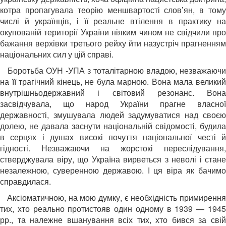
котра пропагувала теорію меншвартості слов’ян, в тому
числі й українців, і її реальне втілення в практику на
окупованій території України ніяким чином не свідчили про
бажання верхівки третього рейху йти назустріч прагненням
національних сил у цій справі.
Боротьба ОУН -УПА з тоталітарною владою, незважаючи
на її трагічний кінець, не була марною. Вона мала великий
внутрішньодержавний і світовий резонанс. Вона
засвідчувала, що народ України прагне власної
державності, змушувала людей задумуватися над своєю
долею, не давала заснути національній свідомості, будила
в серцях і душах високі почуття національної честі й
гідності. Незважаючи на жорстокі переслідування,
стверджувала віру, що Україна вирветься з неволі і стане
незалежною, суверенною державою. І ця віра як бачимо
справдилася.
Аксіоматичною, на мою думку, є необхідність примирення
тих, хто реально протистояв один одному в 1939 — 1945
рр., та належне вшанування всіх тих, хто бився за свій