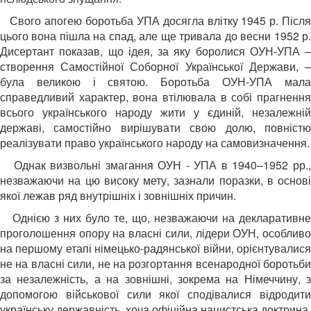
Свого апогею боротьба УПА досягла влітку 1945 р. Післ
цього вона пішла на спад, але ще тривала до весни 1952 р.
Дисертант показав, що ідея, за яку боролися ОУН-УПА –
створення Самостійної Соборної Української Держави, –
була великою і святою. Боротьба ОУН-УПА мала
справедливий характер, вона втілювала в собі прагнення
всього українського народу жити у єдиній, незалежній
державі, самостійно вирішувати свою долю, повністю
реалізувати право українського народу на самовизначення.
Однак визвольні змагання ОУН - УПА в 1940–1952 рр.
незважаючи на цю високу мету, зазнали поразки, в основі
якої лежав ряд внутрішніх і зовнішніх причин.
Однією з них було те, що, незважаючи на декларативне
проголошення опору на власні сили, лідери ОУН, особливо
на першому етапі німецько-радянської війни, орієнтувалися
не на власні сили, не на розгортання всенародної боротьби
за незалежність, а на зовнішні, зокрема на Німеччину, з
допомогою військової сили якої сподівалися відродити
українську державність, хоча офіційна нацистська доктрина,