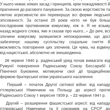
У нього немає ніяких засад і принципів, крім пожадливості й
прагнення до расового панування. За своєю жорстокістю та
лютою агресивністю він перевершує всі форми людської
зіпсованості. За останні 25 років ніхто не був більш
послідовним противником комунізму, ніж я. Я не візьму
назад жодного слова, яке я сказав про нього...» До речі, всі
злочини комунізму залишилися непокараними, що досі
забезпечує нашому суспільству соціальне гниття й
можливість повторення цих злочинів. Ця чума, на відміну
від нацистської, абсолютно не знешкоджена.
26 червня 1940 р. радянський уряд почав вимагати ві
Румунії повернення Радянському Союзу Бессарабії і
Північної Буковини, мотивуючи свої дії традиційною
формою братерської опіки українського населення.
Перший – початок Другої світової війни: від нападу
гітлерівської Німеччини на Польщу до агресії проти
Радянського Союзу 1 вересня 1939 р. – 22 червня 1941 р.
Другий – розширення фашистської агресії: від нападу
гітлерівської Німеччини та її союзників на СРСР до