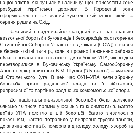
націоналістів, які рушили в Галичину, щоб присвятити себе
розбудові Української держави. В Городенці вони
сформувалися в так званий Буковинський курінь, який 14
серпня рушив на Схід.
Важливий і надзвичайно складний етап національно
визвольної боротьби буковинців і бессарабців за створення
Самостійної Соборної Української держави (ССУД) почався
в березні-квітні 1944 р., коли в гірських і низинних районах
області почали створюватися і діяти боївки УПА, які згодом
перетворилися в Буковинську Українську Самооборонну
Армію під керівництвом В.М. Шумки (“Лугового”) – учителя
зі Стрілецького Кута. В цей час ОУН–УПА вели збройну
боротьбу проти радянської влади та її військової,
репресивної та партійно-радянсько-
комсомольської опори.
До національно-визвольної боротьби було залучен
близько 10 тисяч прямих учасників та їх симпатиків. Багато
воїнів УПА полягло в цій боротьбі, багато з’явилося з
покаянням, багато потрапило у виправно-трудові табори,
де значна частина їх померла від голоду, холоду, хвороб та
нелюдського знущання.