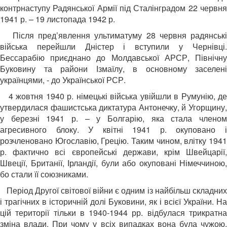
контрнаступу Радянської Армії під Сталінградом 22 червня
1941 р. – 19 листопада 1942 р.
Після пред’явлення ультиматуму 28 червня радянські
війська перейшли Дністер і вступили у Чернівці.
Бессарабію приєднано до Молдавської АРСР, Північну
Буковину та райони Ізмаїлу, в основному заселені
українцями, - до Української РСР.
4 жовтня 1940 р. німецькі війська увійшли в Румунію, де
утвердилася фашистська диктатура Антонечку, й Угорщину,
у березні 1941 р. – у Болгарію, яка стала членом
агресивного блоку. У квітні 1941 р. окуповано і
розчленовано Югославію, Грецію. Таким чином, влітку 1941
р. фактично всі європейські держави, крім Швейцарії,
Швеції, Британії, Ірландії, були або окуповані Німеччиною,
бо стали її союзниками.
Період Другої світової війни є одним із найбільш складни
і трагічних в історичній долі Буковини, як і всієї України. На
цій території тільки в 1940-1944 рр. відбулася трикратна
зміна влади. При чому у всіх випадках вона була чужою,