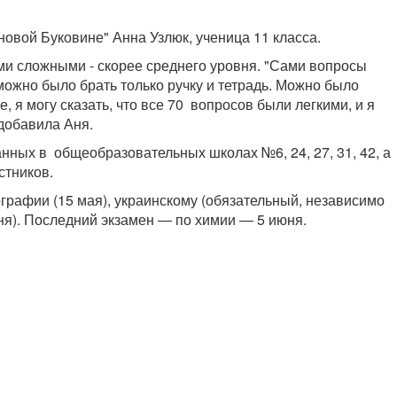
новой Буковине" Анна Узлюк, ученица 11 класса.
ими сложными - скорее среднего уровня. "Сами вопросы
можно было брать только ручку и тетрадь. Можно было
е, я могу сказать, что все 70 вопросов были легкими, и я
 добавила Аня.
нных в общеобразовательных школах №6, 24, 27, 31, 42, а
стников.
ографии (15 мая), украинскому (обязательный, независимо
юня). Последний экзамен — по химии — 5 июня.