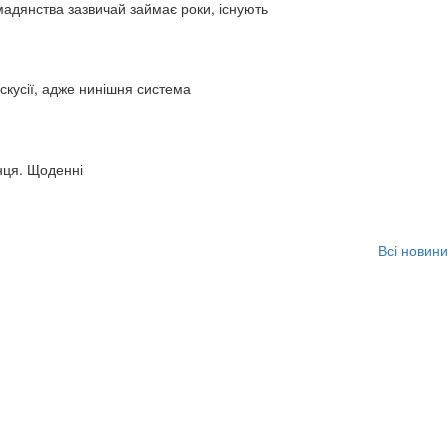
адянства зазвичай займає роки, існують
искусії, адже нинішня система
нця. Щоденні
Всі новини