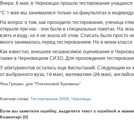
Вчера, 6 мая, в Черновцах прошло тестирование учащихся 
"С 1 мая мы занимаемся только на факультетах и индивидуа
На вопрос о том, как проходило тестирование, ученица отв
открыли при нас - они были в специальных пакетах. На экз
взять и воду, но я не знала об этом. Списать было просто н
много занималась перед тестированием. Но в моем классе 
Как известно, внешнее независимое оценивание в Черновца
также в Черновицком СИЗО. Для прохождения тестирования
У абитуриентов осталось еще 8испытаний. Следующим их жде
от выбранного вуза, 19 мая), математике (26 мая), англий
Яна Гришко, для "Платиновой Буковины"
Ключові слова:
Тестирование 2009
,
Черновцы
Если вы заметили ошибку, выделите текст с ошибкой и нажми
Коментарі (0)