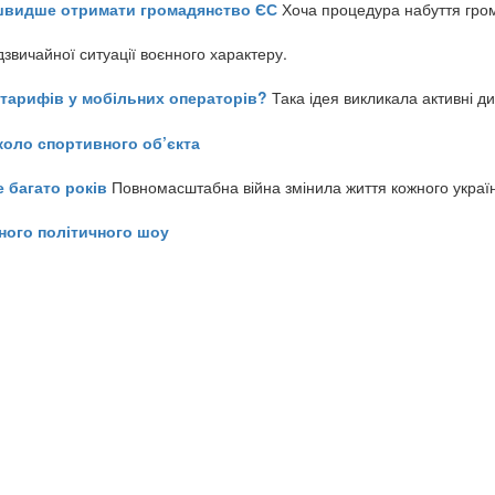
айшвидше отримати громадянство ЄС
Хоча процедура набуття гром
звичайної ситуації воєнного характеру.
ь тарифів у мобільних операторів?
Така ідея викликала активні д
коло спортивного об’єкта
е багато років
Повномасштабна війна змінила життя кожного украї
ного політичного шоу