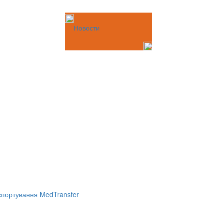
Новости
портування MedTransfer