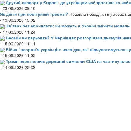
Другий паспорт у Європі: де українцям найпростіше та н
- 23.06.2026 09:10
Як діяти при повітряній тревозі?
Правила поведінки в умовах над
- 19.06.2026 19:02
Зв’язок без абонплати: чи можуть в Україні змінити модел
- 17.06.2026 11:24
Басейн чи парковка? У Чернівцях розгорілася дискусія нав
- 15.06.2026 11:11
Війна і здоров’я українців: наслідки, які відчуватимуться щ
- 15.06.2026 11:02
Трамп перетворює державні символи США на частину влас
- 14.06.2026 22:38