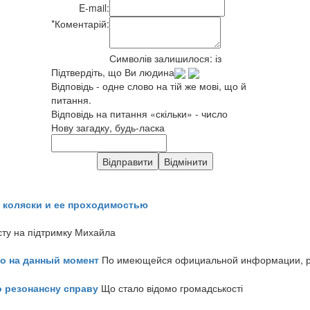
E-mail:
*
Коментарій:
Символів залишилося:
із
Підтвердіть, що Ви людина
Відповідь - одне слово на тій же мові, що й
питання.
Відповідь на питання «скільки» - число
Нову загадку, будь-ласка
 коляски и ее проходимостью
сту на підтримку Михайла
но на данный момент
По имеющейся официальной информации, реч
о резонансну справу
Що стало відомо громадськості