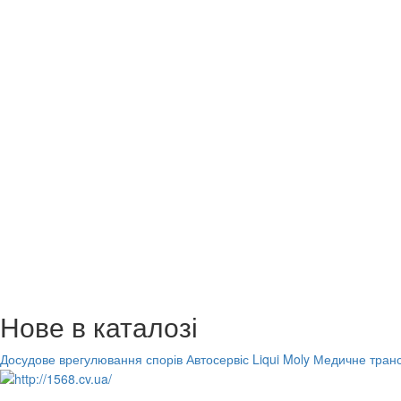
Нове в каталозі
Досудове врегулювання спорів
Автосервіс Liqui Moly
Медичне транс