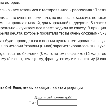
по истории.
льно - все готовимся к тестированию", - рассказала "Плати
етила, что очень переживала, но вопросы оказались не так
амен я пришла с мамой, для моральной поддержки. В класс 
ереально - 2 учителя все время ходили по классу. В принцип
были ребята, которые посчитали тесты очень сложными", -
х будет проводиться в восьми пунктах тестирования, созда
 по истории Украины (6 мая) зарегистрировалось 1030 уча
т тест по биологии (8 мая), потом по физике (12 мая), ге
скому (2 июня), немецкому, французскому и испанскому (3 и
те Ctrl+Enter, чтобы сообщить об этом редакции
Додати свій коментарій:
*
Ім'я: