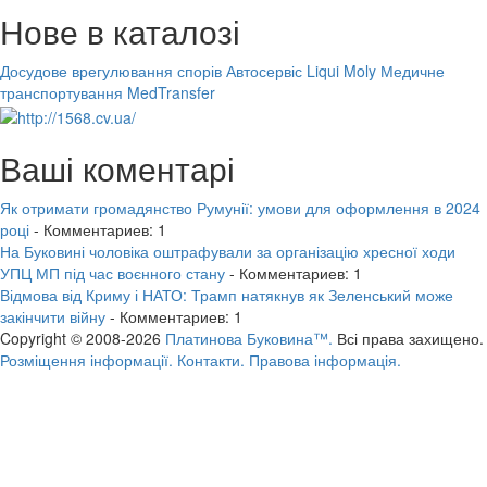
Нове в каталозі
Досудове врегулювання спорів
Автосервіс Liqui Moly
Медичне
транспортування MedTransfer
Ваші коментарі
Як отримати громадянство Румунії: умови для оформлення в 2024
році
- Комментариев: 1
На Буковині чоловіка оштрафували за організацію хресної ходи
УПЦ МП під час воєнного стану
- Комментариев: 1
Відмова від Криму і НАТО: Трамп натякнув як Зеленський може
закінчити війну
- Комментариев: 1
Copyright © 2008-2026
Платинова Буковина™.
Всі права захищено.
Розміщення інформації.
Контакти.
Правова інформація.