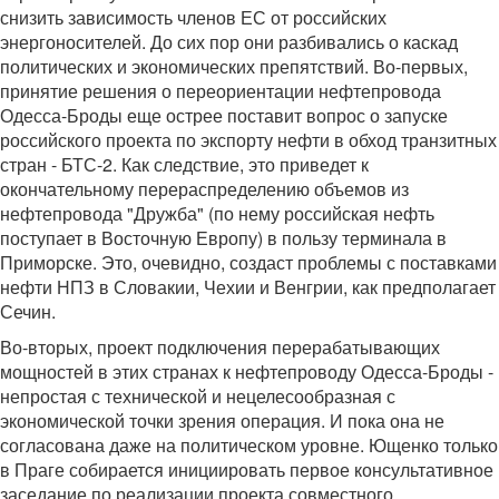
снизить зависимость членов ЕС от российских
энергоносителей. До сих пор они разбивались о каскад
политических и экономических препятствий. Во-первых,
принятие решения о переориентации нефтепровода
Одесса-Броды еще острее поставит вопрос о запуске
российского проекта по экспорту нефти в обход транзитных
стран - БТС-2. Как следствие, это приведет к
окончательному перераспределению объемов из
нефтепровода "Дружба" (по нему российская нефть
поступает в Восточную Европу) в пользу терминала в
Приморске. Это, очевидно, создаст проблемы с поставками
нефти НПЗ в Словакии, Чехии и Венгрии, как предполагает
Сечин.
Во-вторых, проект подключения перерабатывающих
мощностей в этих странах к нефтепроводу Одесса-Броды -
непростая с технической и нецелесообразная с
экономической точки зрения операция. И пока она не
согласована даже на политическом уровне. Ющенко только
в Праге собирается инициировать первое консультативное
заседание по реализации проекта совместного