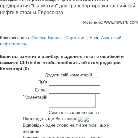
предприятия "Сарматия" для транспортировки каспийской
нефти в страны Евросоюза.
Источник: www.newsru.com
Ключові слова:
Одесса-Броды
,
"Сарматия"
,
Евро-Азиатский
нефтепровод
Если вы заметили ошибку, выделите текст с ошибкой и
нажмите Ctrl+Enter, чтобы сообщить об этом редакции
Коментарі (0)
Додати свій коментарій:
*
Ім'я:
E-mail:
*
Коментарій:
Символів залишилося:
із
Підтвердіть, що Ви людина
Відповідь - одне слово на тій же мові, що й
питання.
Відповідь на питання «скільки» - число