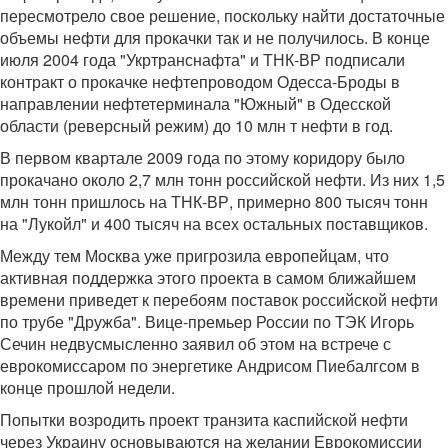
пересмотрело свое решение, поскольку найти достаточные
объемы нефти для прокачки так и не получилось. В конце
июля 2004 года "Укртранснафта" и ТНК-ВР подписали
контракт о прокачке нефтепроводом Одесса-Броды в
направлении нефтетерминала "Южный" в Одесской
области (реверсный режим) до 10 млн т нефти в год.
В первом квартале 2009 года по этому коридору было
прокачано около 2,7 млн тонн российской нефти. Из них 1,5
млн тонн пришлось на ТНК-ВР, примерно 800 тысяч тонн
на "Лукойл" и 400 тысяч на всех остальных поставщиков.
Между тем Москва уже пригрозила европейцам, что
активная поддержка этого проекта в самом ближайшем
времени приведет к перебоям поставок российской нефти
по трубе "Дружба". Вице-премьер России по ТЭК Игорь
Сечин недвусмысленно заявил об этом на встрече с
еврокомиссаром по энергетике Андрисом Пиебалгсом в
конце прошлой недели.
Попытки возродить проект транзита каспийской нефти
через Украину основываются на желании Еврокомиссии