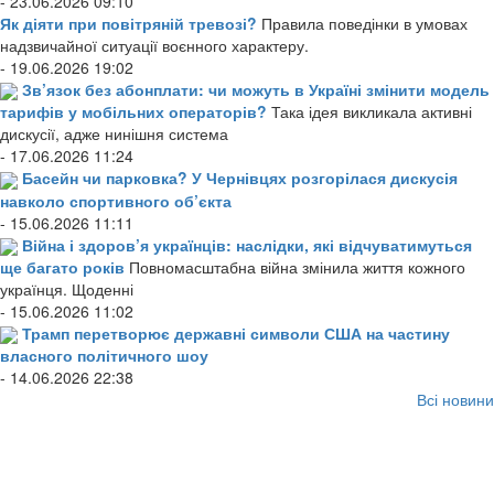
- 23.06.2026 09:10
Як діяти при повітряній тревозі?
Правила поведінки в умовах
надзвичайної ситуації воєнного характеру.
- 19.06.2026 19:02
Зв’язок без абонплати: чи можуть в Україні змінити модель
тарифів у мобільних операторів?
Така ідея викликала активні
дискусії, адже нинішня система
- 17.06.2026 11:24
Басейн чи парковка? У Чернівцях розгорілася дискусія
навколо спортивного об’єкта
- 15.06.2026 11:11
Війна і здоров’я українців: наслідки, які відчуватимуться
ще багато років
Повномасштабна війна змінила життя кожного
українця. Щоденні
- 15.06.2026 11:02
Трамп перетворює державні символи США на частину
власного політичного шоу
- 14.06.2026 22:38
Всі новини