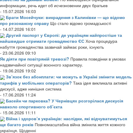
информации, речь идет об исчезновении двух братьев
- 15.07.2026 16:03
Брати Мосейчуки: викрадення з Калинівки — що відомо
про резонансну справу
Що стало відомо громадськості
- 14.07.2026 16:01
Другий паспорт у Європі: де українцям найпростіше та
найшвидше отримати громадянство ЄС
Хоча процедура
набуття громадянства зазвичай займає роки, існують
- 23.06.2026 09:10
Як діяти при повітряній тревозі?
Правила поведінки в умовах
надзвичайної ситуації воєнного характеру.
- 19.06.2026 19:02
Зв’язок без абонплати: чи можуть в Україні змінити модель
тарифів у мобільних операторів?
Така ідея викликала активні
дискусії, адже нинішня система
- 17.06.2026 11:24
Басейн чи парковка? У Чернівцях розгорілася дискусія
навколо спортивного об’єкта
- 15.06.2026 11:11
Війна і здоров’я українців: наслідки, які відчуватимуться
ще багато років
Повномасштабна війна змінила життя кожного
українця. Щоденні