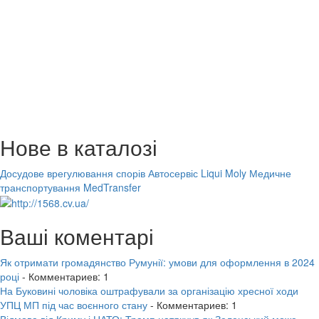
Нове в каталозі
Досудове врегулювання спорів
Автосервіс Liqui Moly
Медичне
транспортування MedTransfer
Ваші коментарі
Як отримати громадянство Румунії: умови для оформлення в 2024
році
- Комментариев: 1
На Буковині чоловіка оштрафували за організацію хресної ходи
УПЦ МП під час воєнного стану
- Комментариев: 1
Відмова від Криму і НАТО: Трамп натякнув як Зеленський може