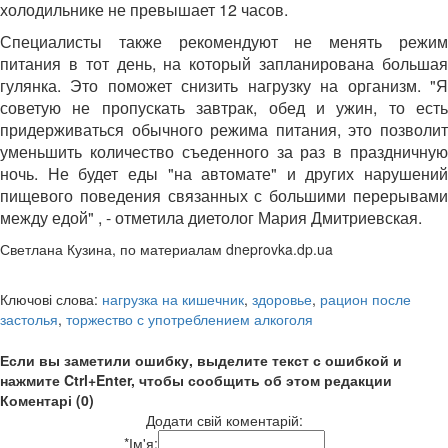
холодильнике не превышает 12 часов.
Специалисты также рекомендуют не менять режим
питания в тот день, на который запланирована большая
гулянка. Это поможет снизить нагрузку на организм. "Я
советую не пропускать завтрак, обед и ужин, то есть
придерживаться обычного режима питания, это позволит
уменьшить количество съеденного за раз в праздничную
ночь. Не будет еды "на автомате" и других нарушений
пищевого поведения связанных с большими перерывами
между едой" , - отметила диетолог Мария Дмитриевская.
Светлана Кузина, по материалам dneprovka.dp.ua
Ключові слова:
нагрузка на кишечник
,
здоровье
,
рацион после
застолья
,
торжество с употреблением алкоголя
Если вы заметили ошибку, выделите текст с ошибкой и
нажмите Ctrl+Enter, чтобы сообщить об этом редакции
Коментарі (0)
Додати свій коментарій:
*
Ім'я: