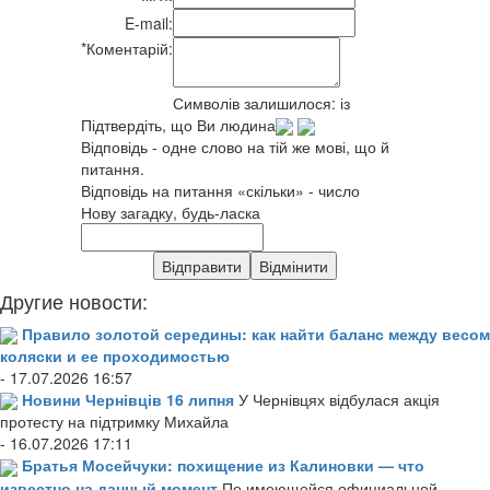
E-mail:
*
Коментарій:
Символів залишилося:
із
Підтвердіть, що Ви людина
Відповідь - одне слово на тій же мові, що й
питання.
Відповідь на питання «скільки» - число
Нову загадку, будь-ласка
Другие новости:
Правило золотой середины: как найти баланс между весом
коляски и ее проходимостью
- 17.07.2026 16:57
Новини Чернівців 16 липня
У Чернівцях відбулася акція
протесту на підтримку Михайла
- 16.07.2026 17:11
Братья Мосейчуки: похищение из Калиновки — что
известно на данный момент
По имеющейся официальной