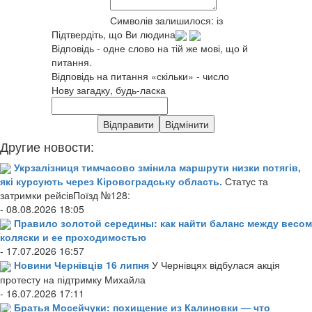
Символів залишилося:
із
Підтвердіть, що Ви людина
Відповідь - одне слово на тій же мові, що й
питання.
Відповідь на питання «скільки» - число
Нову загадку, будь-ласка
Другие новости:
Укрзалізниця тимчасово змінила маршрути низки потягів,
які курсують через Кіровоградську область.
Статус та
затримки рейсівПоїзд №128:
- 08.08.2026 18:05
Правило золотой середины: как найти баланс между весом
коляски и ее проходимостью
- 17.07.2026 16:57
Новини Чернівців 16 липня
У Чернівцях відбулася акція
протесту на підтримку Михайла
- 16.07.2026 17:11
Братья Мосейчуки: похищение из Калиновки — что