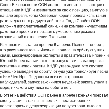
Совет Безопасности ООН должен отменить все санкции в
отношении КНДР и извиниться за свою позицию, занятую в
начале апреля, когда Северная Корея провела испытания
ракеты дальнего радиуса действия. Тогда Совбез ООН
наложил дополнительный санкции на компании-участницы
ракетного проекта и призвал к ужесточению режима
ограничений в отношении Пхеньяна.
Ракетные испытания прошли 5 апреля: Пхеньян говорит,
что ракета-носитель «Ынха» выводила на орбиту спутник
связи, международные эксперты и правительства Японии и
Южной Кореи настаивают, что запуск – лишь маскировка
испытания новой ракеты. КНДР утверждала, что спутник
успешно выведен на орбиту, откуда уже транслирует песни
о Ким Чен Ире. По данным всех иностранных
наблюдателей, запуск закончился неудачей: ракета упала в
море, никакого спутника на орбите нет.
В ответ на действия ООН ранее в апреле Пхеньян прервал
свое участие в так называемых «шестисторонних
переговорах» о денуклеаризации полуострова, выслал