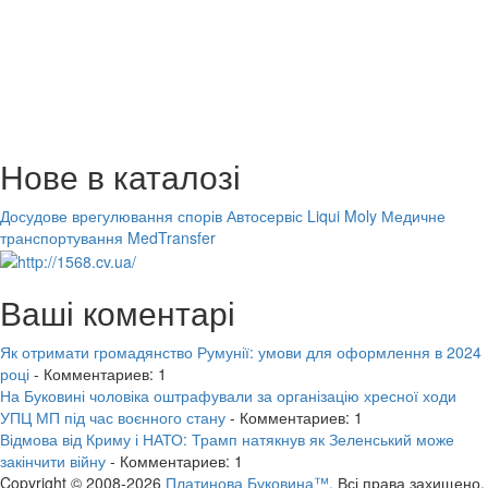
Нове в каталозі
Досудове врегулювання спорів
Автосервіс Liqui Moly
Медичне
транспортування MedTransfer
Ваші коментарі
Як отримати громадянство Румунії: умови для оформлення в 2024
році
- Комментариев: 1
На Буковині чоловіка оштрафували за організацію хресної ходи
УПЦ МП під час воєнного стану
- Комментариев: 1
Відмова від Криму і НАТО: Трамп натякнув як Зеленський може
закінчити війну
- Комментариев: 1
Copyright © 2008-2026
Платинова Буковина™.
Всі права захищено.