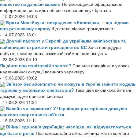
известно на данный момент
По имеющейся официальной
информации, речь идет об исчезновении двух братьев
- 15.07.2026 16:03
Брати Мосейчуки: викрадення з Калинівки — що відомо
про резонансну справу
Що стало відомо громадськості
- 14.07.2026 16:01
Другий паспорт у Європі: де українцям найпростіше та
найшвидше отримати громадянство ЄС
Хоча процедура
набуття громадянства зазвичай займає роки, існують
- 23.06.2026 09:10
Як діяти при повітряній тревозі?
Правила поведінки в умовах
надзвичайної ситуації воєнного характеру.
- 19.06.2026 19:02
Зв’язок без абонплати: чи можуть в Україні змінити модель
тарифів у мобільних операторів?
Така ідея викликала активні
дискусії, адже нинішня система
- 17.06.2026 11:24
Басейн чи парковка? У Чернівцях розгорілася дискусія
навколо спортивного об’єкта
- 15.06.2026 11:11
Війна і здоров’я українців: наслідки, які відчуватимуться
ще багато років
Повномасштабна війна змінила життя кожного