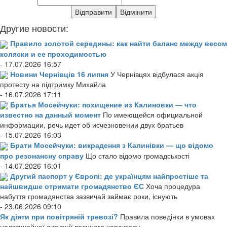
Другие новости:
Правило золотой середины: как найти баланс между весом
коляски и ее проходимостью
- 17.07.2026 16:57
Новини Чернівців 16 липня
У Чернівцях відбулася акція
протесту на підтримку Михайла
- 16.07.2026 17:11
Братья Мосейчуки: похищение из Калиновки — что
известно на данный момент
По имеющейся официальной
информации, речь идет об исчезновении двух братьев
- 15.07.2026 16:03
Брати Мосейчуки: викрадення з Калинівки — що відомо
про резонансну справу
Що стало відомо громадськості
- 14.07.2026 16:01
Другий паспорт у Європі: де українцям найпростіше та
найшвидше отримати громадянство ЄС
Хоча процедура
набуття громадянства зазвичай займає роки, існують
- 23.06.2026 09:10
Як діяти при повітряній тревозі?
Правила поведінки в умовах
надзвичайної ситуації воєнного характеру.