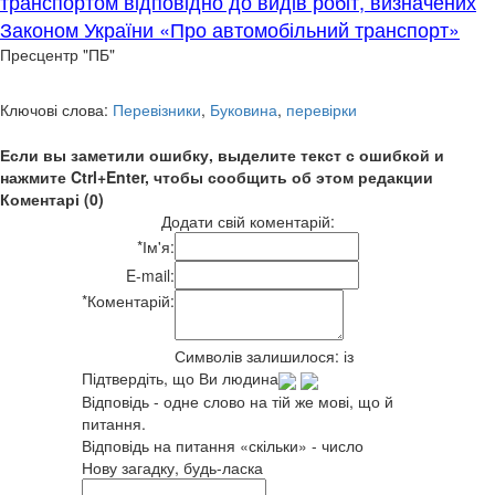
транспортом відповідно до видів робіт, визначених
Законом України «Про автомобільний транспорт»
Пресцентр "ПБ"
Ключові слова:
Перевізники
,
Буковина
,
перевірки
Если вы заметили ошибку, выделите текст с ошибкой и
нажмите Ctrl+Enter, чтобы сообщить об этом редакции
Коментарі (0)
Додати свій коментарій:
*
Ім'я:
E-mail:
*
Коментарій:
Символів залишилося:
із
Підтвердіть, що Ви людина
Відповідь - одне слово на тій же мові, що й
питання.
Відповідь на питання «скільки» - число
Нову загадку, будь-ласка