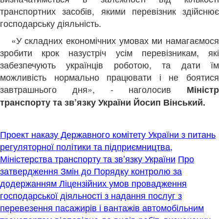
транспортних засобів, якими перевізник здійснює
господарську діяльність.
«У складних економічних умовах ми намагаємос
зробити крок назустріч усім перевізникам, які
забезпечують українців роботою, та дати їм
можливість нормально працювати і не боятися
завтрашнього дня», - наголосив
Міністр
транспорту та зв’язку України Йосип Вінський.
Проект наказу Державного комітету України з питань
регуляторної політики та підприємництва,
Міністерства транспорту та зв’язку України
Про
затвердження Змін до Порядку контролю за
додержанням Ліцензійних умов провадження
господарської діяльності з надання послуг з
перевезення пасажирів і вантажів автомобільним