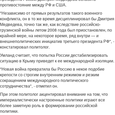
противостояние между РФ и США.
"Независимо от прямых результатов такого военного
конфликта, он в то же время дисциплинировал бы Дмитрия
Медведева, точно так же, как вследствие российско-
грузинской войны летом 2008 года был приостановлен, по
крайней мере, на некоторое время, ряд внутри — и
внешнеполитических инициатив третьего президента РФ", -
констатировал политолог.
Умланд считает, что попытка России дестабилизировать
ситуацию в Крыму приведет к ее международной изоляции.
"Новая война превратила бы Россию в некое подобие
крепости со строгим внутренним режимом и резким
сокращением международного политического
сотрудничества", - отметил он.
При этом политолог акцентировал внимание на том, что
империалистически настроенные политики играют все
более заметную роль в формировании российской
политики.