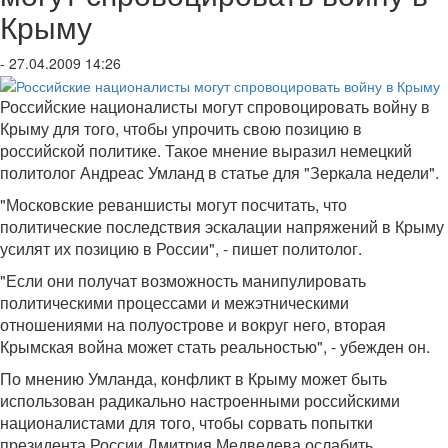
Крыму
- 27.04.2009 14:26
Российские националисты могут спровоцировать войну в
Крыму для того, чтобы упрочить свою позицию в
российской политике. Такое мнение выразил немецкий
политолог Андреас Умланд в статье для "Зеркала недели".
"Московские реваншисты могут посчитать, что
политические последствия эскалации напряжений в Крыму
усилят их позицию в России", - пишет политолог.
"Если они получат возможность манипулировать
политическими процессами и межэтническими
отношениями на полуострове и вокруг него, вторая
Крымская война может стать реальностью", - убежден он.
По мнению Умланда, конфликт в Крыму может быть
использован радикально настроенными российскими
националистами для того, чтобы сорвать попытки
президента России Дмитрия Медведева ослабить