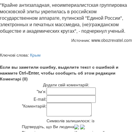
"Крайне антизападная, неоимпериалистская группировка
московской элиты укрепилась в российском
государственном аппарате, путинской "Единой России",
электронных и печатных массмедиа, (не)гражданском
обществе и академических кругах", - подчеркнул ученый.
Источник: www.obozrevatel.com
Ключові слова:
Крым
Если вы заметили ошибку, выделите текст с ошибкой и
нажмите Ctrl+Enter, чтобы сообщить об этом редакции
Коментарі (0)
Додати свій коментарій:
*
Ім'я:
E-mail:
*
Коментарій:
Символів залишилося:
із
Підтвердіть, що Ви людина