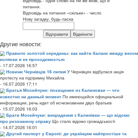
Відповідь - одне слово на тій же мові, що й
питання.
Відповідь на питання «скільки» - число
Нову загадку, будь-ласка
Другие новости:
Правило золотой середины: как найти баланс между весом
коляски и ее проходимостью
- 17.07.2026 16:57
Новини Чернівців 16 липня
У Чернівцях відбулася акція
протесту на підтримку Михайла
- 16.07.2026 17:11
Братья Мосейчуки: похищение из Калиновки — что
известно на данный момент
По имеющейся официальной
информации, речь идет об исчезновении двух братьев
- 15.07.2026 16:03
Брати Мосейчуки: викрадення з Калинівки — що відомо
про резонансну справу
Що стало відомо громадськості
- 14.07.2026 16:01
Другий паспорт у Європі: де українцям найпростіше та