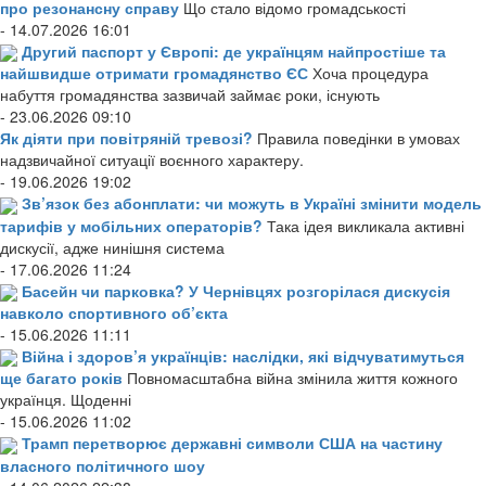
про резонансну справу
Що стало відомо громадськості
- 14.07.2026 16:01
Другий паспорт у Європі: де українцям найпростіше та
найшвидше отримати громадянство ЄС
Хоча процедура
набуття громадянства зазвичай займає роки, існують
- 23.06.2026 09:10
Як діяти при повітряній тревозі?
Правила поведінки в умовах
надзвичайної ситуації воєнного характеру.
- 19.06.2026 19:02
Зв’язок без абонплати: чи можуть в Україні змінити модель
тарифів у мобільних операторів?
Така ідея викликала активні
дискусії, адже нинішня система
- 17.06.2026 11:24
Басейн чи парковка? У Чернівцях розгорілася дискусія
навколо спортивного об’єкта
- 15.06.2026 11:11
Війна і здоров’я українців: наслідки, які відчуватимуться
ще багато років
Повномасштабна війна змінила життя кожного
українця. Щоденні
- 15.06.2026 11:02
Трамп перетворює державні символи США на частину
власного політичного шоу