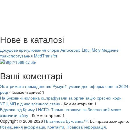
Нове в каталозі
Досудове врегулювання спорів
Автосервіс Liqui Moly
Медичне
транспортування MedTransfer
Ваші коментарі
Як отримати громадянство Румунії: умови для оформлення в 2024
році
- Комментариев: 1
На Буковині чоловіка оштрафували за організацію хресної ходи
УПЦ МП під час воєнного стану
- Комментариев: 1
Відмова від Криму і НАТО: Трамп натякнув як Зеленський може
закінчити війну
- Комментариев: 1
Copyright © 2008-2026
Платинова Буковина™.
Всі права захищено.
Розміщення інформації.
Контакти.
Правова інформація.