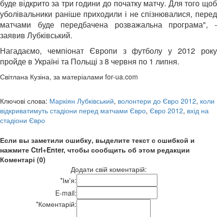
буде відкрито за три години до початку матчу. Для того щоб
уболівальники раніше приходили і не спізнювалися, перед
матчами буде передбачена розважальна програма", -
заявив Лубківський.
Нагадаємо, чемпіонат Європи з футболу у 2012 року
пройде в Україні та Польщі з 8 червня по 1 липня.
Світлана Кузіна, за матеріалами for-ua.com
Ключові слова:
Маркіян Лубківський
,
волонтери до Євро 2012
,
коли
відкриватимуть стадіони перед матчами Євро
,
Євро 2012
,
вхід на
стадіони Євро
Если вы заметили ошибку, выделите текст с ошибкой и
нажмите Ctrl+Enter, чтобы сообщить об этом редакции
Коментарі (0)
Додати свій коментарій:
*
Ім'я:
E-mail:
*
Коментарій: