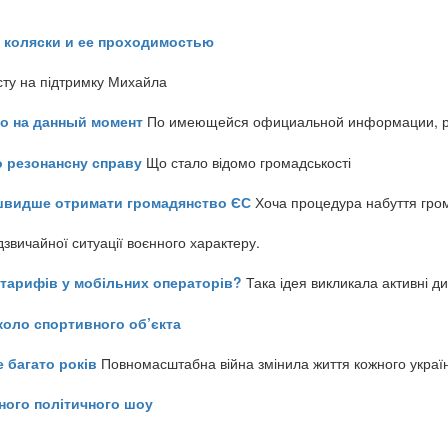
 коляски и ее проходимостью
сту на підтримку Михайла
но на данный момент
По имеющейся официальной информации, реч
о резонансну справу
Що стало відомо громадськості
айшвидше отримати громадянство ЄС
Хоча процедура набуття гром
звичайної ситуації воєнного характеру.
ь тарифів у мобільних операторів?
Така ідея викликала активні д
коло спортивного об’єкта
е багато років
Повномасштабна війна змінила життя кожного украї
ного політичного шоу