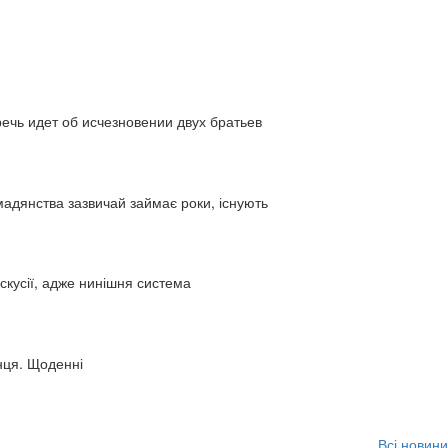
ь идет об исчезновении двух братьев
адянства зазвичай займає роки, існують
искусії, адже нинішня система
нця. Щоденні
Всі новини