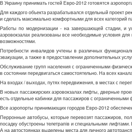
В Украину принимать гостей Евро-2012 готовятся аэропорт
Для каждого объекта разрабатывался отдельный проект рек
и сделать максимально комфортными для всех категорий п
Работы по модернизации - на завершающей стадии, и уж
аэровокзалах реализованы все необходимые условия для 
возможностями.
Потребности инвалидов учтены в различных функциональн
эвакуации, а также в предоставлении дополнительных услуг
Обслуживание групп населения с ограниченными физически
в состоянии передвигаться самостоятельно. На всех кана
На входах / выходах, путях передвижения, в местах с пер
В новых пассажирских аэровокзалах лифты, дверные прое
есть отдельные кабинки для пассажиров с ограниченными
Все аэропорты принимающих городов Евро-2012 обеспечен
Перронные автобусы, которые перевозят пассажиров, пол
посадку обустроены телетрапів и специальными лифтами. 
А на автостоянках выделены места для личного автотрансп