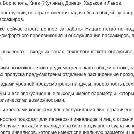
а Борисполь, Киев (Жуляны), Донецк, Харьков и Львов.
онструкции, но стратегическая задача была общей - усове
ассажиров.
е сейчас ответственное за работы Нацагентство по подг
комфортного передвижения и обслуживания пассажиров, в
ых зонах - входных зонах, технологического обслуживан
.
ми возможностями предусмотрено, как в общем потоке, так
лах пропуска предусмотрены отдельные расширенные прохо
епадами уровней предусмотрены пандусы, поверхность всех
мы и все эвакуационные выходы имеют параметры, которые
 физическими возможностями.
ы креслами-колясками для обслуживания лиц, ограниченн
ностью подходят для перевозки инвалидов и лиц с огран
В случае посадки инвалидов на борт воздушного судна ис
орта инвалидов, которые имеют специальную разметку и ши