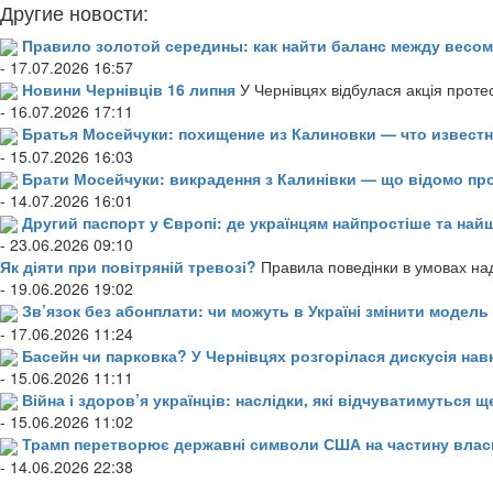
Другие новости:
Правило золотой середины: как найти баланс между весом
- 17.07.2026 16:57
Новини Чернівців 16 липня
У Чернівцях відбулася акція проте
- 16.07.2026 17:11
Братья Мосейчуки: похищение из Калиновки — что извест
- 15.07.2026 16:03
Брати Мосейчуки: викрадення з Калинівки — що відомо пр
- 14.07.2026 16:01
Другий паспорт у Європі: де українцям найпростіше та н
- 23.06.2026 09:10
Як діяти при повітряній тревозі?
Правила поведінки в умовах над
- 19.06.2026 19:02
Зв’язок без абонплати: чи можуть в Україні змінити модел
- 17.06.2026 11:24
Басейн чи парковка? У Чернівцях розгорілася дискусія нав
- 15.06.2026 11:11
Війна і здоров’я українців: наслідки, які відчуватимуться щ
- 15.06.2026 11:02
Трамп перетворює державні символи США на частину влас
- 14.06.2026 22:38