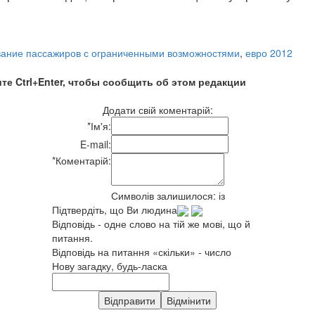
ание пассажиров с ограниченными возможностями
,
евро 2012
те Ctrl+Enter, чтобы сообщить об этом редакции
Додати свій коментарій:
*
Ім'я:
E-mail:
*
Коментарій:
Символів залишилося:
із
Підтвердіть, що Ви людина
Відповідь - одне слово на тій же мові, що й
питання.
Відповідь на питання «скільки» - число
Нову загадку, будь-ласка