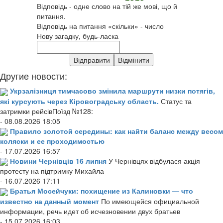
Відповідь - одне слово на тій же мові, що й
питання.
Відповідь на питання «скільки» - число
Нову загадку, будь-ласка
Другие новости:
Укрзалізниця тимчасово змінила маршрути низки потягів,
які курсують через Кіровоградську область.
Статус та
затримки рейсівПоїзд №128:
- 08.08.2026 18:05
Правило золотой середины: как найти баланс между весом
коляски и ее проходимостью
- 17.07.2026 16:57
Новини Чернівців 16 липня
У Чернівцях відбулася акція
протесту на підтримку Михайла
- 16.07.2026 17:11
Братья Мосейчуки: похищение из Калиновки — что
известно на данный момент
По имеющейся официальной
информации, речь идет об исчезновении двух братьев
- 15.07.2026 16:03