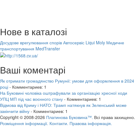
Нове в каталозі
Досудове врегулювання спорів
Автосервіс Liqui Moly
Медичне
транспортування MedTransfer
Ваші коментарі
Як отримати громадянство Румунії: умови для оформлення в 2024
році
- Комментариев: 1
На Буковині чоловіка оштрафували за організацію хресної ходи
УПЦ МП під час воєнного стану
- Комментариев: 1
Відмова від Криму і НАТО: Трамп натякнув як Зеленський може
закінчити війну
- Комментариев: 1
Copyright © 2008-2026
Платинова Буковина™.
Всі права захищено.
Розміщення інформації.
Контакти.
Правова інформація.