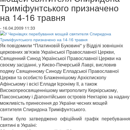
Триміфунтського призначено
на 14-16 травня
- 16.04.2009 11:33
Як повідомили "Платиновій Буковині" у Відділі зовнішніх
церковних зв'язків Української Православної Церкви
,
Священний Синод Української Православної Церкви на
своєму засіданні,
у Києво-Печерській Лаврі, висловив
подяку Священному Синоду Елладської Православної
Церкви та особисто Блаженнішому Архієпископу
Афінському і всієї Еллади Ієроніму II, а також
Високопреосвященнішому митрополиту Керкірському,
Паксонському і Діапонтійських островів Нектарію за надану
можливість принесення до України чесних мощей
святителя Спиридона Триміфунтського.
Також було затверджено офіційний графік перебування
святині в Україні: