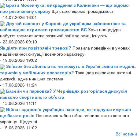
Брати Мосейчуки: викрадення з Калинівки — що відомо
про резонансну справу
Що стало відомо громадськості
- 14.07.2026 16:01
Другий паспорт у Європі: де українцям найпростіше та
найшвидше отримати громадянство ЄС
Хоча процедура
набуття громадянства зазвичай займає роки, існують
- 23.06.2026 09:10
Як діяти при повітряній тревозі?
Правила поведінки в умовах
надзвичайної ситуації воєнного характеру.
- 19.06.2026 19:02
Зв’язок без абонплати: чи можуть в Україні змінити модель
тарифів у мобільних операторів?
Така ідея викликала активні
дискусії, адже нинішня система
- 17.06.2026 11:24
Басейн чи парковка? У Чернівцях розгорілася дискусія
навколо спортивного об’єкта
- 15.06.2026 11:11
Війна і здоров’я українців: наслідки, які відчуватимуться
ще багато років
Повномасштабна війна змінила життя кожного
українця. Щоденні
- 15.06.2026 11:02
Всі новини