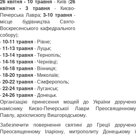
26 квітня - 10 травня
- Київ (
26
квітня - 3 травня
- Києво-
Печерська Лавра;
3-10 травня
-
місце будівництва Свято-
Воскресенського кафедрального
собору);
· 10-11 травня
- Рівне;
· 11-13 травня
- Луцьк;
· 13-14 травня
- Тернопіль;
· 14-16 травня
- Чернівці;
· 16-18 травня
- Вінниця;
· 18-20 травня
- Миколаїв;
· 20-22 травня
- Сімферополь;
· 22-24 травня
- Луганськ;
·
24-26 травня
- Донецьк.
Організацію принесення мощей до України доручено
наміснику Києво-Печерської Лаври Преосвященному
Павлу, архієпископу Вишгородському.
Забезпечити повернення святині до Греції доручено
Преосвященному Іларіону, митрополиту Донецькому і