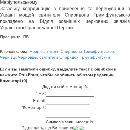
Маріупольському.
Загальну координацію з принесення та перебування в
Україні мощей святителя Спиридона Триміфунтського
покладено на Відділ зовнішніх церковних зв'язків
Української Православної Церкви.
Пресцентр "ПБ"
Ключові слова:
мощі святителя Спиридона Триміфунтського
,
Чернівці
,
Черновцы
,
святитель Спиридон Тримифунтский
Если вы заметили ошибку, выделите текст с ошибкой и
нажмите Ctrl+Enter, чтобы сообщить об этом редакции
Коментарі (0)
Додати свій коментарій:
*
Ім'я:
E-mail:
*
Коментарій:
Символів залишилося:
із
Підтвердіть, що Ви людина