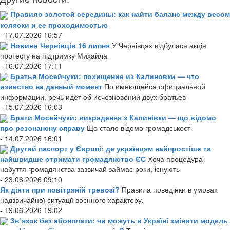
Правило золотой середины: как найти баланс между весом
коляски и ее проходимостью
- 17.07.2026 16:57
Новини Чернівців 16 липня
У Чернівцях відбулася акція
протесту на підтримку Михайла
- 16.07.2026 17:11
Братья Мосейчуки: похищение из Калиновки — что
известно на данный момент
По имеющейся официальной
информации, речь идет об исчезновении двух братьев
- 15.07.2026 16:03
Брати Мосейчуки: викрадення з Калинівки — що відомо
про резонансну справу
Що стало відомо громадськості
- 14.07.2026 16:01
Другий паспорт у Європі: де українцям найпростіше та
найшвидше отримати громадянство ЄС
Хоча процедура
набуття громадянства зазвичай займає роки, існують
- 23.06.2026 09:10
Як діяти при повітряній тревозі?
Правила поведінки в умовах
надзвичайної ситуації воєнного характеру.
- 19.06.2026 19:02
Зв’язок без абонплати: чи можуть в Україні змінити модель