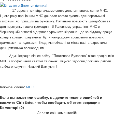
17 вересня ми відзначаємо свято день рятівника, свято МНС.
Цього року працівники МНС доклали багато зусиль для боротьби зі
стихіями, які прийшли на Буковину. Рятівники працюють цілодобово за
для порятунку наших громадян. В Головному управлінні МНС в
Чернівецькій області відбулося урочисте зібрання , де за віддану працю
кращі з кращіх працівників були нагороджені грошовими преміями,
грамотами та подяками. Владники області та міста навіть охрестили
день рятівника всенародним.
Адміністрація бізнес сайту "Платинова Буковина" вітає працівників
МНС з професійним святом та бажає міцного здоровя,спокійноі работи
та благополуччя. Низький Вам уклін!
Ключові слова:
МНС
Если вы заметили ошибку, выделите текст с ошибкой и
нажмите Ctrl+Enter, чтобы сообщить об этом редакции
Коментарі (0)
Додати свій коментарій: