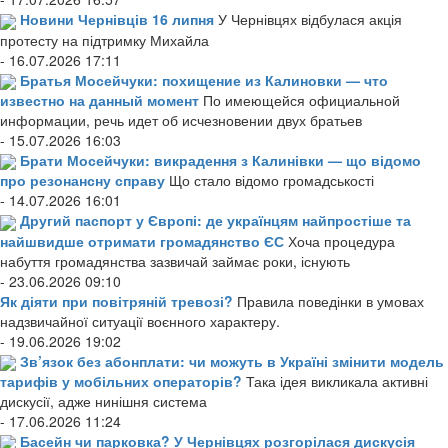
Новини Чернівців 16 липня
У Чернівцях відбулася акція
протесту на підтримку Михайла
- 16.07.2026 17:11
Братья Мосейчуки: похищение из Калиновки — что
известно на данный момент
По имеющейся официальной
информации, речь идет об исчезновении двух братьев
- 15.07.2026 16:03
Брати Мосейчуки: викрадення з Калинівки — що відомо
про резонансну справу
Що стало відомо громадськості
- 14.07.2026 16:01
Другий паспорт у Європі: де українцям найпростіше та
найшвидше отримати громадянство ЄС
Хоча процедура
набуття громадянства зазвичай займає роки, існують
- 23.06.2026 09:10
Як діяти при повітряній тревозі?
Правила поведінки в умовах
надзвичайної ситуації воєнного характеру.
- 19.06.2026 19:02
Зв’язок без абонплати: чи можуть в Україні змінити модель
тарифів у мобільних операторів?
Така ідея викликала активні
дискусії, адже нинішня система
- 17.06.2026 11:24
Басейн чи парковка? У Чернівцях розгорілася дискусія