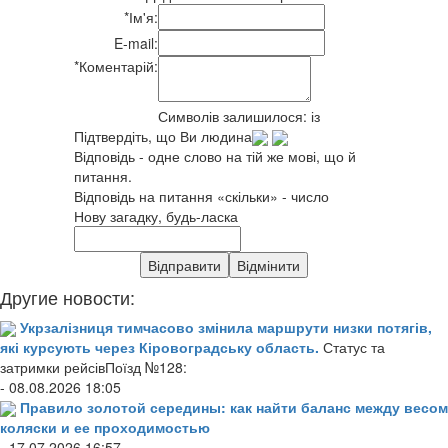
*
Ім'я:
E-mail:
*
Коментарій:
Символів залишилося:
із
Підтвердіть, що Ви людина
Відповідь - одне слово на тій же мові, що й
питання.
Відповідь на питання «скільки» - число
Нову загадку, будь-ласка
Другие новости:
Укрзалізниця тимчасово змінила маршрути низки потягів,
які курсують через Кіровоградську область.
Статус та
затримки рейсівПоїзд №128:
- 08.08.2026 18:05
Правило золотой середины: как найти баланс между весом
коляски и ее проходимостью
- 17.07.2026 16:57