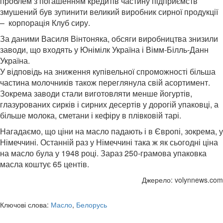
проблем з погашенням кредитів частину підприємств
змушений був зупинити великий виробник сирної продукції
– корпорація Клуб сиру.
За даними Василя Вінтоняка, обсяги виробництва знизили
заводи, що входять у Юнімілк Україна і Вімм-Білль-Данн
Україна.
У відповідь на зниження купівельної спроможності більша
частина молочників також переглянула свій асортимент.
Зокрема заводи стали виготовляти менше йогуртів,
глазурованих сирків і сирних десертів у дорогій упаковці, а
більше молока, сметани і кефіру в плівковій тарі.
Нагадаємо, що ціни на масло падають і в Європі, зокрема, у
Німеччині. Останній раз у Німеччині така ж як сьогодні ціна
на масло була у 1948 році. Зараз 250-грамова упаковка
масла коштує 65 центів.
Джерело: volynnews.com
Ключові слова:
Масло
,
Белорусь