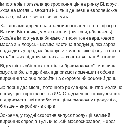
імпортерів призвела до зростання цін на ринку Білорусі.
Україна могла б ввозити й більш дешевше європейське
масло, якби не високі ввізні мита.
За словами директора аналітичного агентства Інфагро
Василя Вінтоняка, у міжсезоння (листопад-березень)
Україна імпортувала близько 7 тисяч тонн вершкового
масла з Білорусі. «Велика частина продукції, яка зараз
надходить у продаж, білоруське масло, яке фасується на
українських підприємствах», – констатує пан Вінтоняк.
Відсутність обігових коштів та брак молочної сировини
змусили багато дрібних підприємств зменшити обсяги
виробництва або перейти на скорочений робочий день.
За перші два місяці поточного року виробництво молочної
продукції скоротилося на 8%. Спад менше торкнувся тих
підприємств, які виробляють цільномолочну продукцію,
більше – виробників сирів.
Зокрема, у грудні скоротив випуск продукції великий
виробник спредів Тульчинський маслосирзавод. Через