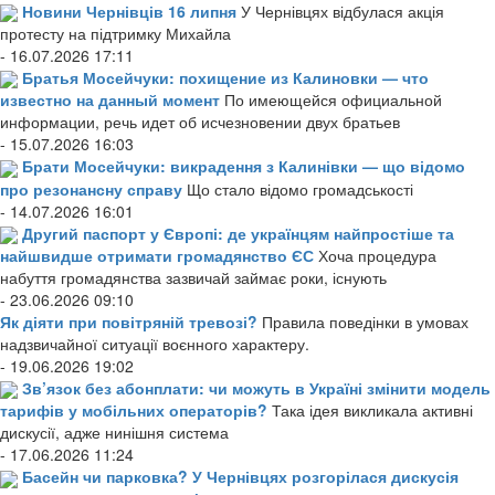
Новини Чернівців 16 липня
У Чернівцях відбулася акція
протесту на підтримку Михайла
- 16.07.2026 17:11
Братья Мосейчуки: похищение из Калиновки — что
известно на данный момент
По имеющейся официальной
информации, речь идет об исчезновении двух братьев
- 15.07.2026 16:03
Брати Мосейчуки: викрадення з Калинівки — що відомо
про резонансну справу
Що стало відомо громадськості
- 14.07.2026 16:01
Другий паспорт у Європі: де українцям найпростіше та
найшвидше отримати громадянство ЄС
Хоча процедура
набуття громадянства зазвичай займає роки, існують
- 23.06.2026 09:10
Як діяти при повітряній тревозі?
Правила поведінки в умовах
надзвичайної ситуації воєнного характеру.
- 19.06.2026 19:02
Зв’язок без абонплати: чи можуть в Україні змінити модель
тарифів у мобільних операторів?
Така ідея викликала активні
дискусії, адже нинішня система
- 17.06.2026 11:24
Басейн чи парковка? У Чернівцях розгорілася дискусія