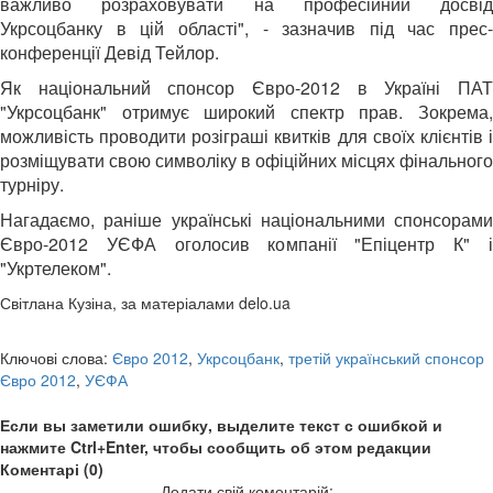
важливо розраховувати на професійний досвід
Укрсоцбанку в цій області", - зазначив під час прес-
конференції Девід Тейлор.
Як національний спонсор Євро-2012 в Україні ПАТ
"Укрсоцбанк" отримує широкий спектр прав. Зокрема,
можливість проводити розіграші квитків для своїх клієнтів і
розміщувати свою символіку в офіційних місцях фінального
турніру.
Нагадаємо, раніше українські національними спонсорами
Євро-2012 УЄФА оголосив компанії "Епіцентр К" і
"Укртелеком".
Світлана Кузіна, за матеріалами delo.ua
Ключові слова:
Євро 2012
,
Укрсоцбанк
,
третій український спонсор
Євро 2012
,
УЄФА
Если вы заметили ошибку, выделите текст с ошибкой и
нажмите Ctrl+Enter, чтобы сообщить об этом редакции
Коментарі (0)
Додати свій коментарій: