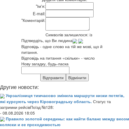
*
Ім'я:
E-mail:
*
Коментарій:
Символів залишилося:
із
Підтвердіть, що Ви людина
Відповідь - одне слово на тій же мові, що й
питання.
Відповідь на питання «скільки» - число
Нову загадку, будь-ласка
Другие новости:
Укрзалізниця тимчасово змінила маршрути низки потягів,
які курсують через Кіровоградську область.
Статус та
затримки рейсівПоїзд №128:
- 08.08.2026 18:05
Правило золотой середины: как найти баланс между весом
коляски и ее проходимостью