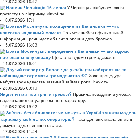
- 17.07.2026 16:57
Новини Чернівців 16 липня
У Чернівцях відбулася акція
протесту на підтримку Михайла
- 16.07.2026 17:11
Братья Мосейчуки: похищение из Калиновки — что
известно на данный момент
По имеющейся официальной
информации, речь идет об исчезновении двух братьев
- 15.07.2026 16:03
Брати Мосейчуки: викрадення з Калинівки — що відомо
про резонансну справу
Що стало відомо громадськості
- 14.07.2026 16:01
Другий паспорт у Європі: де українцям найпростіше та
найшвидше отримати громадянство ЄС
Хоча процедура
набуття громадянства зазвичай займає роки, існують
- 23.06.2026 09:10
Як діяти при повітряній тревозі?
Правила поведінки в умовах
надзвичайної ситуації воєнного характеру.
- 19.06.2026 19:02
Зв’язок без абонплати: чи можуть в Україні змінити модель
тарифів у мобільних операторів?
Така ідея викликала активні
дискусії, адже нинішня система
- 17.06.2026 11:24
Басейн чи парковка? У Чернівцях розгорілася дискусія