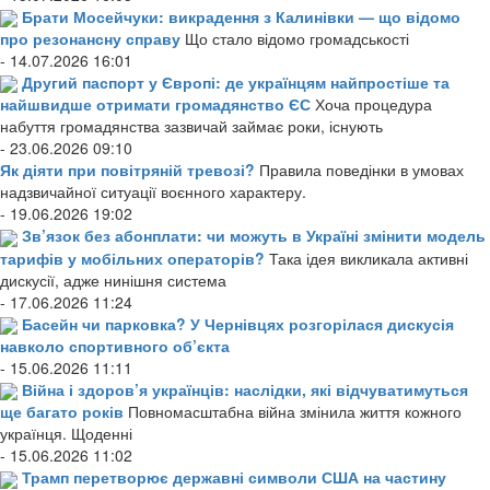
Брати Мосейчуки: викрадення з Калинівки — що відомо
про резонансну справу
Що стало відомо громадськості
- 14.07.2026 16:01
Другий паспорт у Європі: де українцям найпростіше та
найшвидше отримати громадянство ЄС
Хоча процедура
набуття громадянства зазвичай займає роки, існують
- 23.06.2026 09:10
Як діяти при повітряній тревозі?
Правила поведінки в умовах
надзвичайної ситуації воєнного характеру.
- 19.06.2026 19:02
Зв’язок без абонплати: чи можуть в Україні змінити модель
тарифів у мобільних операторів?
Така ідея викликала активні
дискусії, адже нинішня система
- 17.06.2026 11:24
Басейн чи парковка? У Чернівцях розгорілася дискусія
навколо спортивного об’єкта
- 15.06.2026 11:11
Війна і здоров’я українців: наслідки, які відчуватимуться
ще багато років
Повномасштабна війна змінила життя кожного
українця. Щоденні
- 15.06.2026 11:02
Трамп перетворює державні символи США на частину