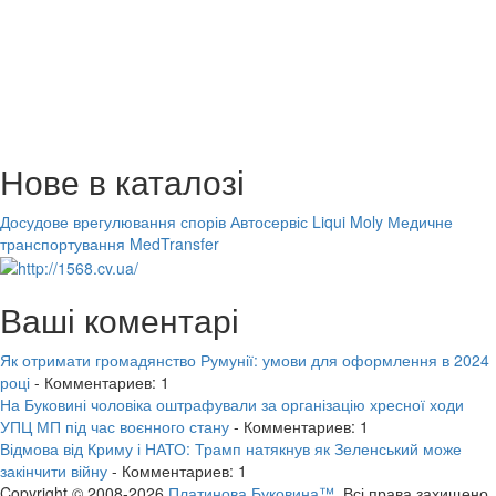
Нове в каталозі
Досудове врегулювання спорів
Автосервіс Liqui Moly
Медичне
транспортування MedTransfer
Ваші коментарі
Як отримати громадянство Румунії: умови для оформлення в 2024
році
- Комментариев: 1
На Буковині чоловіка оштрафували за організацію хресної ходи
УПЦ МП під час воєнного стану
- Комментариев: 1
Відмова від Криму і НАТО: Трамп натякнув як Зеленський може
закінчити війну
- Комментариев: 1
Copyright © 2008-2026
Платинова Буковина™.
Всі права захищено.