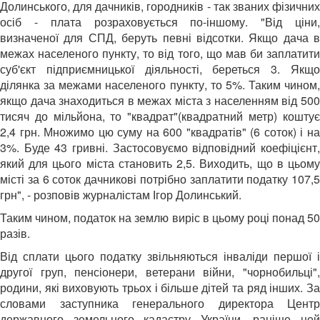
Долинського, для дачників, городників - так званих фізичних
осіб - плата розраховується по-іншому. "Від ціни,
визначеної для СПД, беруть певні відсотки. Якщо дача в
межах населеного пункту, то від того, що мав би заплатити
суб'єкт підприємницької діяльності, береться 3. Якщо
ділянка за межами населеного пункту, то 5%. Таким чином,
якщо дача знаходиться в межах міста з населенням від 500
тисяч до мільйона, то "квадрат"(квадратний метр) коштує
2,4 грн. Множимо цю суму на 600 "квадратів" (6 соток) і на
3%. Буде 43 гривні. Застосовуємо відповідний коефіцієнт,
який для цього міста становить 2,5. Виходить, що в цьому
місті за 6 соток дачникові потрібно заплатити податку 107,5
грн", - розповів журналістам Ігор Долинський.
Таким чином, податок на землю виріс в цьому році понад 50
разів.
Від сплати цього податку звільняються інваліди першої і
другої груп, пенсіонери, ветерани війни, "чорнобильці",
родини, які виховують трьох і більше дітей та ряд інших. За
словами заступника генерального директора Центр
державного земельного кадастру України, раніше цей