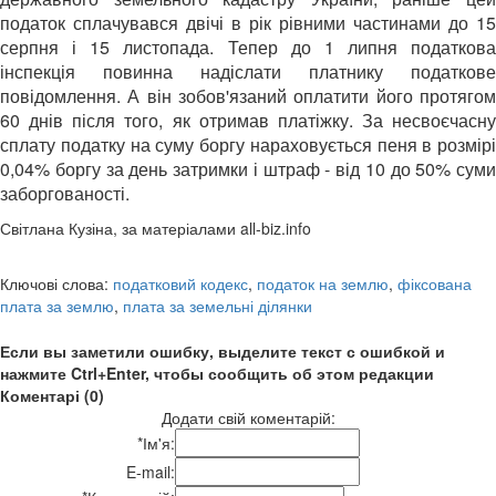
податок сплачувався двічі в рік рівними частинами до 15
серпня і 15 листопада. Тепер до 1 липня податкова
інспекція повинна надіслати платнику податкове
повідомлення. А він зобов'язаний оплатити його протягом
60 днів після того, як отримав платіжку. За несвоєчасну
сплату податку на суму боргу нараховується пеня в розмірі
0,04% боргу за день затримки і штраф - від 10 до 50% суми
заборгованості.
Світлана Кузіна, за матеріалами all-biz.info
Ключові слова:
податковий кодекс
,
податок на землю
,
фіксована
плата за землю
,
плата за земельні ділянки
Если вы заметили ошибку, выделите текст с ошибкой и
нажмите Ctrl+Enter, чтобы сообщить об этом редакции
Коментарі (0)
Додати свій коментарій:
*
Ім'я:
E-mail: