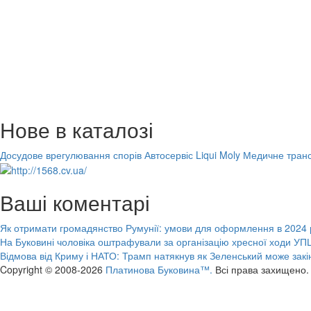
Нове в каталозі
Досудове врегулювання спорів
Автосервіс Liqui Moly
Медичне транс
Ваші коментарі
Як отримати громадянство Румунії: умови для оформлення в 2024 
На Буковині чоловіка оштрафували за організацію хресної ходи УПЦ
Відмова від Криму і НАТО: Трамп натякнув як Зеленський може закі
Copyright © 2008-2026
Платинова Буковина™.
Всі права захищено