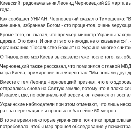
Киевский градоначальник Леонид Черновецкий 26 марта вы
года.
Как сообщает УНИАН, Черновецкий сказал о Тимошенко: "Все
женщина, избранная Богом - сто процентов, очень верующа
Кроме того, он сказал, что премьер-министр Украины заход
церкви. Это факт. И она от этого никогда не отказывается"
организацию "Посольство Божье" на Украине многие считаю
О Тимошенко мэр Киева высказался уже после того, как о
Черновецкий также рассказал, что помирился с главой МВ
мэра Киева, примирение выглядело так: "Мы пожали друг друг
Вместе с тем Леонид Черновецкий признал, что его здоро
отправлюсь снова на Святую землю, потому что я плохо себ
Израиля, где, по официальной версии, он лечился от воспа
Украинские наблюдатели при этом отмечают, что лишь неск
раз на перекладине и проплыл в бассейне 50 метров.
В то же время некоторые украинские политики предполагаю
потребовала, чтобы мэр прошел обследование у психиатра