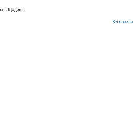
нця. Щоденні
Всі новини