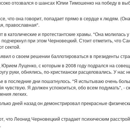
соко отозвался о шансах Юлии Тимошенко на победу в выб
, что она говорит, попадает прямо в сердце к людям. (Она
я, православная".
ит в католические и протестантские храмы. "Она молилась у
, - подчеркнул при этом Черновецкий. Стоит отметить, что 
т сектой.
бъявил о своем решении баллотироваться в президенты стр
Д Юрием Луценко, с которым в 2008 году подрался на сове
у руки, обнялись, по-христиански расцеловались. У нас нет 
вье в последние дни пошатнулось. "Я испытываю очень бол
я чувствую. Я должен успокоиться, обо всем подумать", - с
ления легких.
олько дней назад он демонстрировал прекрасные физически
т, что Леонид Черновецкий страдает психическим расстрой
.