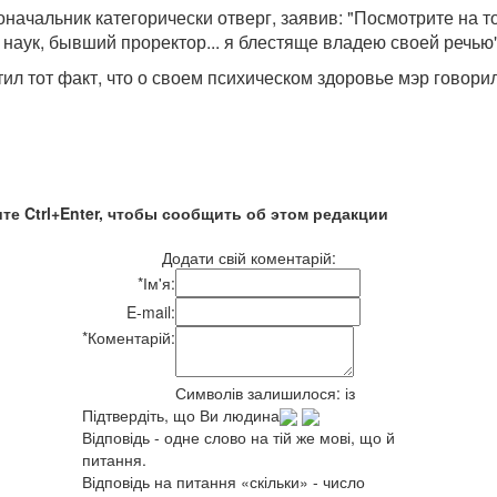
начальник категорически отверг, заявив: "Посмотрите на то
наук, бывший проректор... я блестяще владею своей речью"
ил тот факт, что о своем психическом здоровье мэр говори
те Ctrl+Enter, чтобы сообщить об этом редакции
Додати свій коментарій:
*
Ім'я:
E-mail:
*
Коментарій:
Символів залишилося:
із
Підтвердіть, що Ви людина
Відповідь - одне слово на тій же мові, що й
питання.
Відповідь на питання «скільки» - число