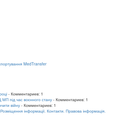
портування MedTransfer
році
- Комментариев: 1
 МП під час воєнного стану
- Комментариев: 1
нчити війну
- Комментариев: 1
.
Розміщення інформації.
Контакти.
Правова інформація.