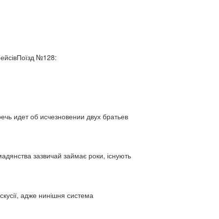
рейсівПоїзд №128:
ь идет об исчезновении двух братьев
адянства зазвичай займає роки, існують
искусії, адже нинішня система