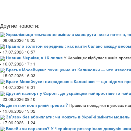
Другие новости:
Укрзалізниця тимчасово змінила маршрути низки потягів, я
- 08.08.2026 18:05
Правило золотой середины: как найти баланс между весом
- 17.07.2026 16:57
Новини Чернівців 16 липня
У Чернівцях відбулася акція проте
- 16.07.2026 17:11
Братья Мосейчуки: похищение из Калиновки — что извест
- 15.07.2026 16:03
Брати Мосейчуки: викрадення з Калинівки — що відомо пр
- 14.07.2026 16:01
Другий паспорт у Європі: де українцям найпростіше та н
- 23.06.2026 09:10
Як діяти при повітряній тревозі?
Правила поведінки в умовах над
- 19.06.2026 19:02
Зв’язок без абонплати: чи можуть в Україні змінити модел
- 17.06.2026 11:24
Басейн чи парковка? У Чернівцях розгорілася дискусія нав