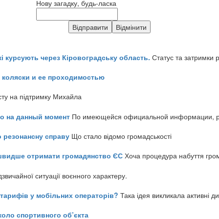
Нову загадку, будь-ласка
кі курсують через Кіровоградську область.
Статус та затримки 
 коляски и ее проходимостью
сту на підтримку Михайла
но на данный момент
По имеющейся официальной информации, реч
о резонансну справу
Що стало відомо громадськості
айшвидше отримати громадянство ЄС
Хоча процедура набуття гром
звичайної ситуації воєнного характеру.
ь тарифів у мобільних операторів?
Така ідея викликала активні д
коло спортивного об’єкта