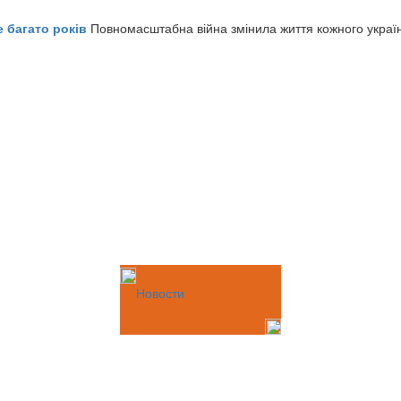
е багато років
Повномасштабна війна змінила життя кожного украї
Новости