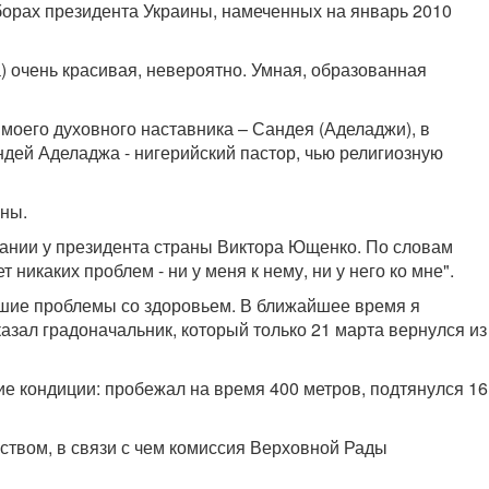
орах президента Украины, намеченных на январь 2010
) очень красивая, невероятно. Умная, образованная
 моего духовного наставника – Сандея (Аделаджи), в
Сандей Аделаджа - нигерийский пастор, чью религиозную
аны.
щании у президента страны Виктора Ющенко. По словам
никаких проблем - ни у меня к нему, ни у него ко мне".
ьшие проблемы со здоровьем. В ближайшее время я
казал градоначальник, который только 21 марта вернулся из
е кондиции: пробежал на время 400 метров, подтянулся 16
ством, в связи с чем комиссия Верховной Рады