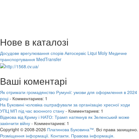
Нове в каталозі
Досудове врегулювання спорів
Автосервіс Liqui Moly
Медичне
транспортування MedTransfer
Ваші коментарі
Як отримати громадянство Румунії: умови для оформлення в 2024
році
- Комментариев: 1
На Буковині чоловіка оштрафували за організацію хресної ходи
УПЦ МП під час воєнного стану
- Комментариев: 1
Відмова від Криму і НАТО: Трамп натякнув як Зеленський може
закінчити війну
- Комментариев: 1
Copyright © 2008-2026
Платинова Буковина™.
Всі права захищено.
Розміщення інформації.
Контакти.
Правова інформація.