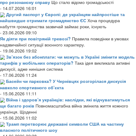
про резонансну справу
Що стало відомо громадськості
- 14.07.2026 16:01
Другий паспорт у Європі: де українцям найпростіше та
найшвидше отримати громадянство ЄС
Хоча процедура
набуття громадянства зазвичай займає роки, існують
- 23.06.2026 09:10
Як діяти при повітряній тревозі?
Правила поведінки в умовах
надзвичайної ситуації воєнного характеру.
- 19.06.2026 19:02
Зв’язок без абонплати: чи можуть в Україні змінити модель
тарифів у мобільних операторів?
Така ідея викликала активні
дискусії, адже нинішня система
- 17.06.2026 11:24
Басейн чи парковка? У Чернівцях розгорілася дискусія
навколо спортивного об’єкта
- 15.06.2026 11:11
Війна і здоров’я українців: наслідки, які відчуватимуться
ще багато років
Повномасштабна війна змінила життя кожного
українця. Щоденні
- 15.06.2026 11:02
Трамп перетворює державні символи США на частину
власного політичного шоу