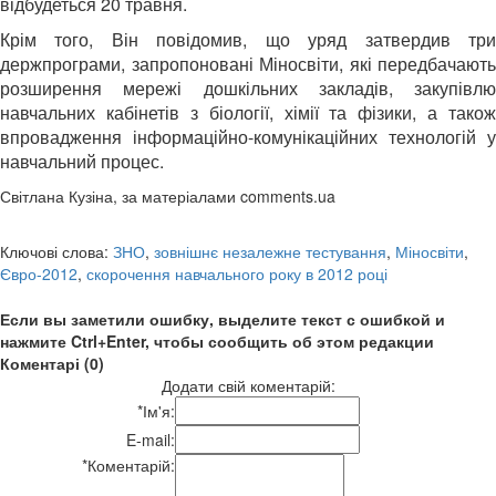
відбудеться 20 травня.
Крім того, Він повідомив, що уряд затвердив три
держпрограми, запропоновані Міносвіти, які передбачають
розширення мережі дошкільних закладів, закупівлю
навчальних кабінетів з біології, хімії та фізики, а також
впровадження інформаційно-комунікаційних технологій у
навчальний процес.
Світлана Кузіна, за матеріалами comments.ua
Ключові слова:
ЗНО
,
зовнішнє незалежне тестування
,
Міносвіти
,
Євро-2012
,
скорочення навчального року в 2012 році
Если вы заметили ошибку, выделите текст с ошибкой и
нажмите Ctrl+Enter, чтобы сообщить об этом редакции
Коментарі (0)
Додати свій коментарій:
*
Ім'я:
E-mail:
*
Коментарій: