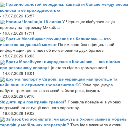
Правило золотой середины: как найти баланс между весом
коляски и ее проходимостью
- 17.07.2026 16:57
Новини Чернівців 16 липня
У Чернівцях відбулася акція
протесту на підтримку Михайла
- 16.07.2026 17:11
Братья Мосейчуки: похищение из Калиновки — что
известно на данный момент
По имеющейся официальной
информации, речь идет об исчезновении двух братьев
- 15.07.2026 16:03
Брати Мосейчуки: викрадення з Калинівки — що відомо
про резонансну справу
Що стало відомо громадськості
- 14.07.2026 16:01
Другий паспорт у Європі: де українцям найпростіше та
найшвидше отримати громадянство ЄС
Хоча процедура
набуття громадянства зазвичай займає роки, існують
- 23.06.2026 09:10
Як діяти при повітряній тревозі?
Правила поведінки в умовах
надзвичайної ситуації воєнного характеру.
- 19.06.2026 19:02
Зв’язок без абонплати: чи можуть в Україні змінити модель
тарифів у мобільних операторів?
Така ідея викликала активні