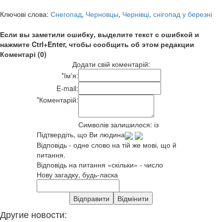
Ключові слова:
Снегопад
,
Черновцы
,
Чернівці
,
снігопад у березні
Если вы заметили ошибку, выделите текст с ошибкой и
нажмите Ctrl+Enter, чтобы сообщить об этом редакции
Коментарі (0)
Додати свій коментарій:
*
Ім'я:
E-mail:
*
Коментарій:
Символів залишилося:
із
Підтвердіть, що Ви людина
Відповідь - одне слово на тій же мові, що й
питання.
Відповідь на питання «скільки» - число
Нову загадку, будь-ласка
Другие новости: