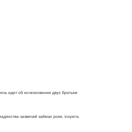
ь идет об исчезновении двух братьев
адянства зазвичай займає роки, існують