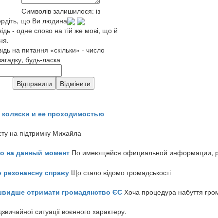
Символів залишилося:
із
ердіть, що Ви людина
ідь - одне слово на тій же мові, що й
ня.
відь на питання «скільки» - число
загадку, будь-ласка
 коляски и ее проходимостью
сту на підтримку Михайла
но на данный момент
По имеющейся официальной информации, реч
о резонансну справу
Що стало відомо громадськості
айшвидше отримати громадянство ЄС
Хоча процедура набуття гром
звичайної ситуації воєнного характеру.