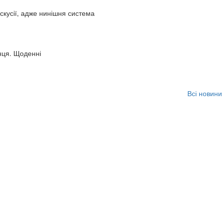
искусії, адже нинішня система
нця. Щоденні
Всі новини