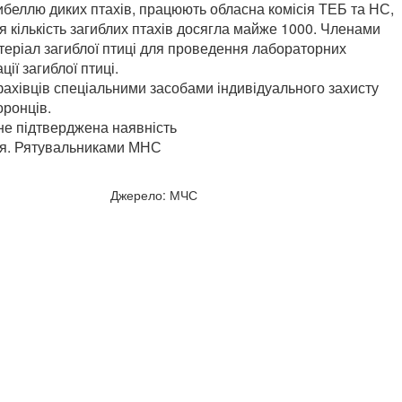
агибеллю диких птахів, працюють обласна комісія ТЕБ та НС,
кількість загиблих птахів досягла майже 1000. Членами
атеріал загиблої птиці для проведення лабораторних
ії загиблої птиці.
ахівців спеціальними засобами індивідуального захисту
оронців.
не підтверджена наявність
зня. Рятувальниками МНС
Джерело: МЧС