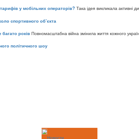
ь тарифів у мобільних операторів?
Така ідея викликала активні д
коло спортивного об’єкта
е багато років
Повномасштабна війна змінила життя кожного украї
ного політичного шоу
Новости