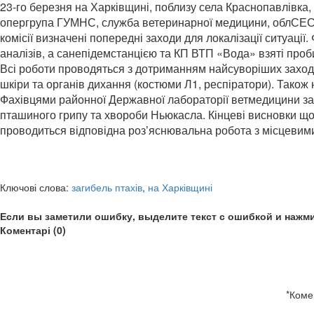
23-го березня на Харківщині, поблизу села Краснопавлівка, 
опергрупа ГУМНС, служба ветеринарної медицини, облСЕС, е
комісії визначені попередні заходи для локалізації ситуаці
аналізів, а санепідемстанцією та КП ВТП «Вода» взяті проби в
Всі роботи проводяться з дотриманням найсуворіших заході
шкіри та органів дихання (костюми Л1, респіратори). Також 
Фахівцями районної Державної лабораторії ветмедицини за 
пташиного грипу та хвороби Ньюкасла. Кінцеві висновки щ
проводиться відповідна роз’яснювальна робота з місцевим
Ключові слова:
загибель птахів
,
на Харківщині
Если вы заметили ошибку, выделите текст с ошибкой и нажми
Коментарі (0)
*
Коме