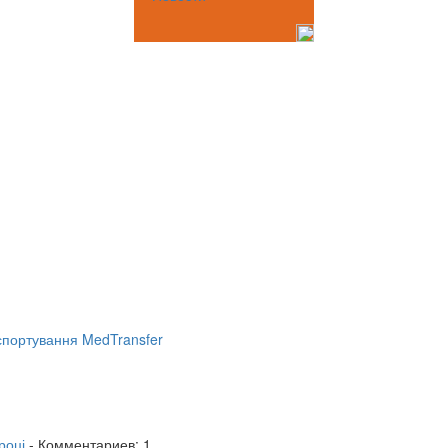
портування MedTransfer
році
- Комментариев: 1