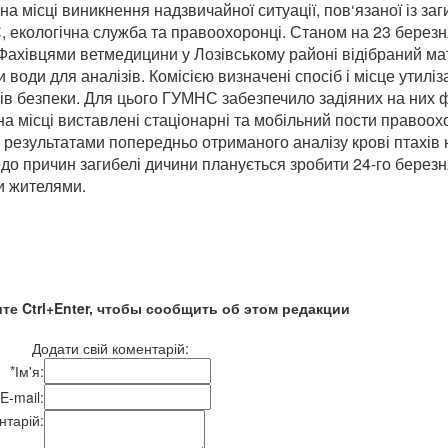
на місці виникнення надзвичайної ситуації, пов‘язаної із з
кологічна служба та правоохоронці. Станом на 23 березня 
ї. Фахівцями ветмедицини у Лозівському районі відібраний м
оди для аналізів. Комісією визначені спосіб і місце утилізац
в безпеки. Для цього ГУМНС забезпечило задіяних на них ф
на місці виставлені стаціонарні та мобільний пости правоох
результатами попередньо отриманого аналізу крові птахів 
одо причин загибелі дичини планується зробити 24-го бере
и жителями.
те Ctrl+Enter, чтобы сообщить об этом редакции
Додати свій коментарій:
*
Ім'я:
E-mail:
нтарій: