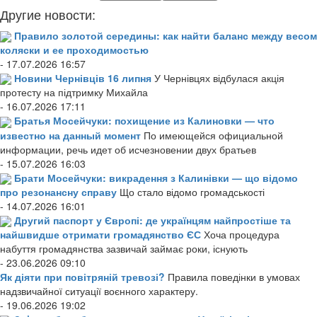
Другие новости:
Правило золотой середины: как найти баланс между весом
коляски и ее проходимостью
- 17.07.2026 16:57
Новини Чернівців 16 липня
У Чернівцях відбулася акція
протесту на підтримку Михайла
- 16.07.2026 17:11
Братья Мосейчуки: похищение из Калиновки — что
известно на данный момент
По имеющейся официальной
информации, речь идет об исчезновении двух братьев
- 15.07.2026 16:03
Брати Мосейчуки: викрадення з Калинівки — що відомо
про резонансну справу
Що стало відомо громадськості
- 14.07.2026 16:01
Другий паспорт у Європі: де українцям найпростіше та
найшвидше отримати громадянство ЄС
Хоча процедура
набуття громадянства зазвичай займає роки, існують
- 23.06.2026 09:10
Як діяти при повітряній тревозі?
Правила поведінки в умовах
надзвичайної ситуації воєнного характеру.
- 19.06.2026 19:02