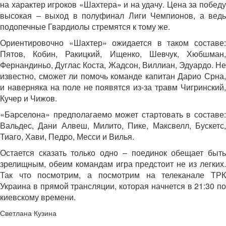
на характер игроков «Шахтера» и на удачу. Цена за победу
высокая – выход в полуфинал Лиги Чемпионов, а ведь
подопечные Гвардиолы стремятся к тому же.
Ориентировочно «Шахтер» ожидается в таком составе:
Пятов, Кобин, Ракицкий, Ищенко, Шевчук, Хюбшман,
Фернандиньо, Дуглас Коста, Жадсон, Виллиан, Эдуардо. Не
известно, сможет ли помочь команде капитан Дарио Срна,
и наверняка на поле не появятся из-за травм Чигринский,
Кучер и Чижов.
«Барселона» предполагаемо может стартовать в составе:
Вальдес, Дани Алвеш, Милито, Пике, Максвелл, Бускетс,
Тиаго, Хави, Педро, Месси и Вилья.
Остается сказать только одно – поединок обещает быть
зрелищным, обеим командам игра предстоит не из легких.
Так что посмотрим, а посмотрим на телеканале ТРК
Украина в прямой трансляции, которая начнется в 21:30 по
киевскому времени.
Светлана Кузина