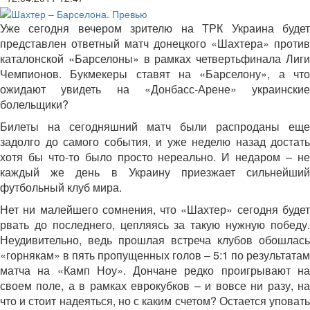
Уже сегодня вечером зрителю на ТРК Украина будет
представлен ответный матч донецкого «Шахтера» против
каталонской «Барселоны» в рамках четвертьфинала Лиги
Чемпионов. Букмекеры ставят на «Барселону», а что
ожидают увидеть на «Донбасс-Арене» украинские
болельщики?
Билеты на сегодняшний матч были распроданы еще
задолго до самого события, и уже неделю назад достать
хотя бы что-то было просто нереально. И недаром – не
каждый же день в Украину приезжает сильнейший
футбольный клуб мира.
Нет ни малейшего сомнения, что «Шахтер» сегодня будет
рвать до последнего, цепляясь за такую нужную победу.
Неудивительно, ведь прошлая встреча клубов обошлась
«горнякам» в пять пропущенных голов – 5:1 по результатам
матча на «Камп Ноу». Дончане редко проигрывают на
своем поле, а в рамках еврокубков – и вовсе ни разу, на
что и стоит надеяться, но с каким счетом? Остается уповать