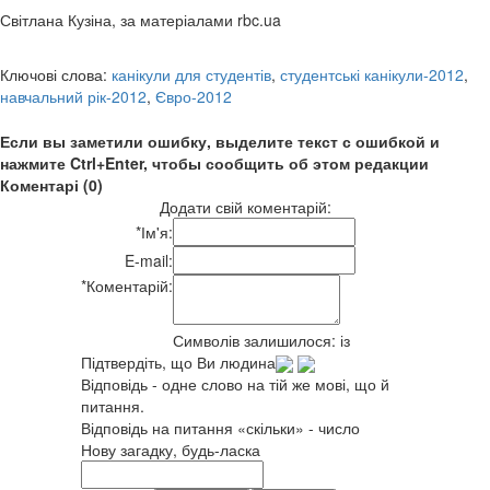
Світлана Кузіна, за матеріалами rbc.ua
Ключові слова:
канікули для студентів
,
студентські канікули-2012
,
навчальний рік-2012
,
Євро-2012
Если вы заметили ошибку, выделите текст с ошибкой и
нажмите Ctrl+Enter, чтобы сообщить об этом редакции
Коментарі (0)
Додати свій коментарій:
*
Ім'я:
E-mail:
*
Коментарій:
Символів залишилося:
із
Підтвердіть, що Ви людина
Відповідь - одне слово на тій же мові, що й
питання.
Відповідь на питання «скільки» - число
Нову загадку, будь-ласка