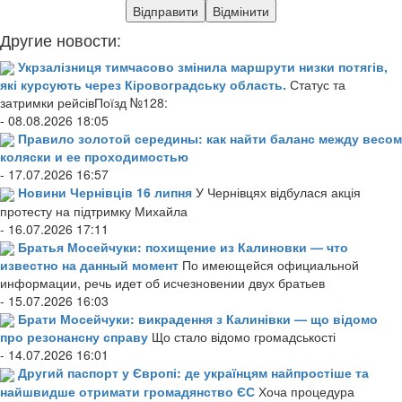
Другие новости:
Укрзалізниця тимчасово змінила маршрути низки потягів,
які курсують через Кіровоградську область.
Статус та
затримки рейсівПоїзд №128:
- 08.08.2026 18:05
Правило золотой середины: как найти баланс между весом
коляски и ее проходимостью
- 17.07.2026 16:57
Новини Чернівців 16 липня
У Чернівцях відбулася акція
протесту на підтримку Михайла
- 16.07.2026 17:11
Братья Мосейчуки: похищение из Калиновки — что
известно на данный момент
По имеющейся официальной
информации, речь идет об исчезновении двух братьев
- 15.07.2026 16:03
Брати Мосейчуки: викрадення з Калинівки — що відомо
про резонансну справу
Що стало відомо громадськості
- 14.07.2026 16:01
Другий паспорт у Європі: де українцям найпростіше та
найшвидше отримати громадянство ЄС
Хоча процедура