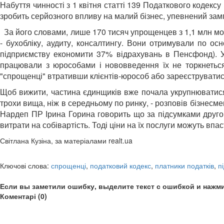
Набуття чинності з 1 квітня статті 139 Податкового кодекс
зробить серйозного впливу на малий бізнес, упевнений за
За його словами, лише 170 тисяч упрощенцев з 1,1 млн можу
- бухобліку, аудиту, консалтингу. Вони отримували по о
підприємству економити 37% відрахувань в Пенсфонд). У 
працювали з юрособами і нововведення їх не торкнеться
"спрощенці" втративши клієнтів-юрособ або зареєструватис
Щоб вижити, частина єдинщиків вже почала укрупнюватися.
трохи вища, ніж в середньому по ринку, - розповів бізнесмен
Нардеп ПР Ірина Горина говорить що за підсумками друго
витрати на собівартість. Тоді ціни на їх послуги можуть впа
Світлана Кузіна, за матеріалами realt.ua
Ключові слова:
спрощенці
,
податковий кодекс
,
платники податків
,
п
Если вы заметили ошибку, выделите текст с ошибкой и нажми
Коментарі (0)