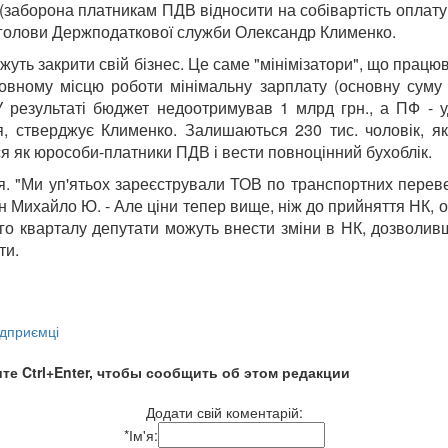
у (заборона платникам ПДВ відносити на собівартість оплату
мголови Держподаткової служби Олександр Клименко.
ть закрити свій бізнес. Це саме "мінімізатори", що працюва
сновному місцю роботи мінімальну зарплату (основну сум
результаті бюджет недоотримував 1 млрд грн., а ПФ - уд
, стверджує Клименко. Залишаються 230 тис. чоловік, я
я як юрособи-платники ПДВ і вести повноцінний бухоблік.
 "Ми уп'ятьох зареєстрували ТОВ по транспортних перевез
 Михайло Ю. - Але ціни тепер вище, ніж до прийняття НК, оск
го кварталу депутати можуть внести зміни в НК, дозволив
сти.
ідприємці
те Ctrl+Enter, чтобы сообщить об этом редакции
Додати свій коментарій:
*
Ім'я: