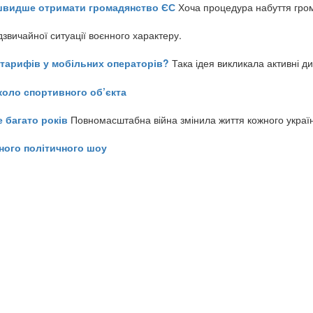
айшвидше отримати громадянство ЄС
Хоча процедура набуття гром
звичайної ситуації воєнного характеру.
ь тарифів у мобільних операторів?
Така ідея викликала активні д
коло спортивного об’єкта
е багато років
Повномасштабна війна змінила життя кожного украї
ного політичного шоу