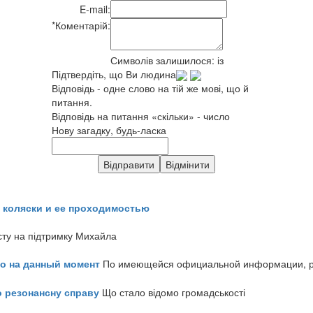
E-mail:
*
Коментарій:
Символів залишилося:
із
Підтвердіть, що Ви людина
Відповідь - одне слово на тій же мові, що й
питання.
Відповідь на питання «скільки» - число
Нову загадку, будь-ласка
 коляски и ее проходимостью
сту на підтримку Михайла
но на данный момент
По имеющейся официальной информации, реч
о резонансну справу
Що стало відомо громадськості