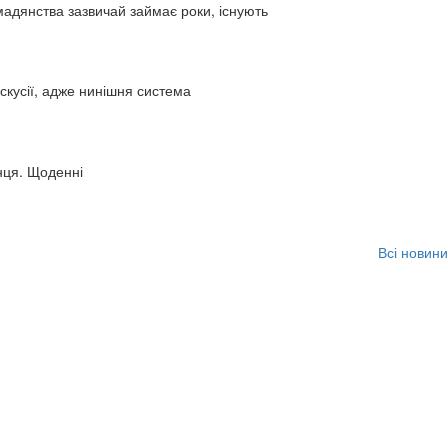
адянства зазвичай займає роки, існують
искусії, адже нинішня система
нця. Щоденні
Всі новини