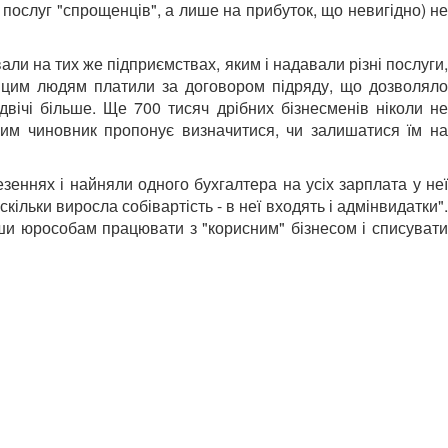
 послуг "спрощенців", а лише на прибуток, що невигідно) не
ли на тих же підприємствах, яким і надавали різні послуги,
у цим людям платили за договором підряду, що дозволяло
вічі більше. Ще 700 тисяч дрібних бізнесменів ніколи не
ким чиновник пропонує визначитися, чи залишатися їм на
еннях і найняли одного бухгалтера на усіх зарплата у неї
ільки виросла собівартість - в неї входять і адмінвидатки".
ши юрособам працювати з "корисним" бізнесом і списувати