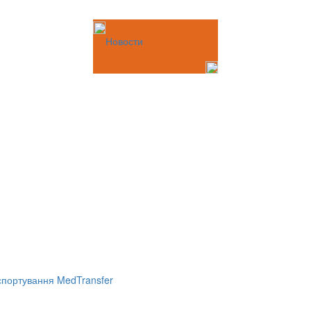
Новости
портування MedTransfer