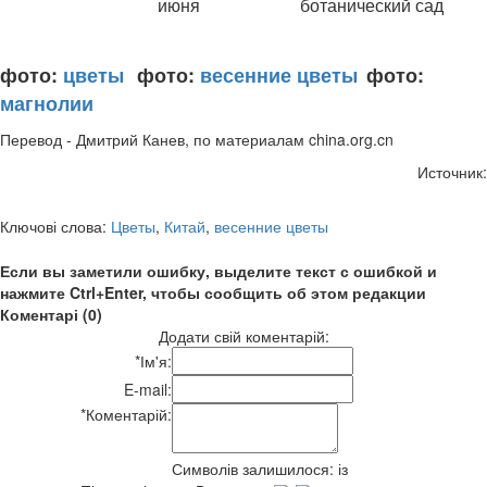
июня
ботанический сад
фото:
цветы
фото:
весенние цветы
фото:
магнолии
Перевод - Дмитрий Канев, по материалам china.org.cn
Источник:
Ключові слова:
Цветы
,
Китай
,
весенние цветы
Если вы заметили ошибку, выделите текст с ошибкой и
нажмите Ctrl+Enter, чтобы сообщить об этом редакции
Коментарі (0)
Додати свій коментарій:
*
Ім'я:
E-mail:
*
Коментарій:
Символів залишилося:
із