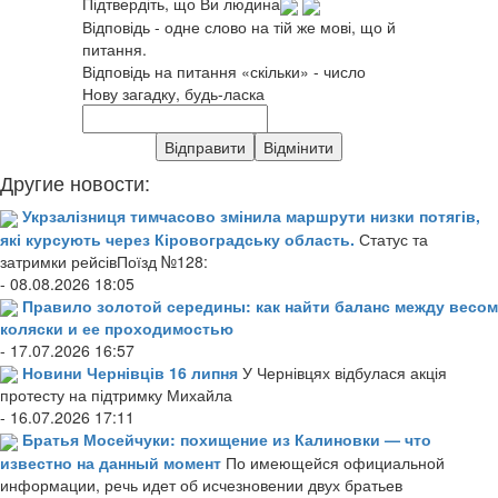
Підтвердіть, що Ви людина
Відповідь - одне слово на тій же мові, що й
питання.
Відповідь на питання «скільки» - число
Нову загадку, будь-ласка
Другие новости:
Укрзалізниця тимчасово змінила маршрути низки потягів,
які курсують через Кіровоградську область.
Статус та
затримки рейсівПоїзд №128:
- 08.08.2026 18:05
Правило золотой середины: как найти баланс между весом
коляски и ее проходимостью
- 17.07.2026 16:57
Новини Чернівців 16 липня
У Чернівцях відбулася акція
протесту на підтримку Михайла
- 16.07.2026 17:11
Братья Мосейчуки: похищение из Калиновки — что
известно на данный момент
По имеющейся официальной
информации, речь идет об исчезновении двух братьев