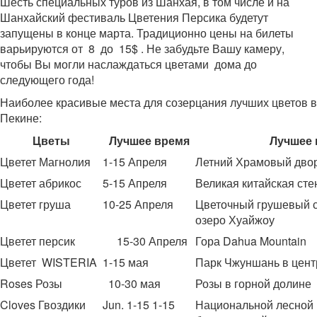
Шесть специальных туров из Шанхая, в том числе и на
Шанхайский фестиваль Цветения Персика будетут
запущены в конце марта. Традиционно цены на билеты
варьируются от 8 до 15$ . Не забудьте Вашу камеру,
чтобы Вы могли наслаждаться цветами дома до
следующего года!
Наиболее красивые места для созерцания лучших цветов в
Пекине:
Цветы
Лучшее время
Лучшее 
Цветет Магнолия
1-15 Апреля
Летний Храмовый дво
Цветет абрикос
5-15 Апреля
Великая китайская сте
Цветет груша
10-25
Апреля
Цветочный грушевый 
озеро Хуайжоу
Цветет персик
15-30 Апреля
Гора Dahua Mountain
Цветет WISTERIA
1-15 мая
П
арк Чжуншань
в цен
Roses Розы
10-30 мая
Розы в
горной долине 
Cloves Гвоздики
Jun. 1-15 1-15
Национальной лесной 