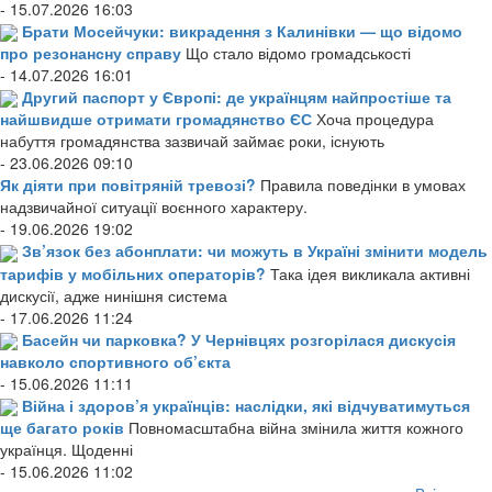
- 15.07.2026 16:03
Брати Мосейчуки: викрадення з Калинівки — що відомо
про резонансну справу
Що стало відомо громадськості
- 14.07.2026 16:01
Другий паспорт у Європі: де українцям найпростіше та
найшвидше отримати громадянство ЄС
Хоча процедура
набуття громадянства зазвичай займає роки, існують
- 23.06.2026 09:10
Як діяти при повітряній тревозі?
Правила поведінки в умовах
надзвичайної ситуації воєнного характеру.
- 19.06.2026 19:02
Зв’язок без абонплати: чи можуть в Україні змінити модель
тарифів у мобільних операторів?
Така ідея викликала активні
дискусії, адже нинішня система
- 17.06.2026 11:24
Басейн чи парковка? У Чернівцях розгорілася дискусія
навколо спортивного об’єкта
- 15.06.2026 11:11
Війна і здоров’я українців: наслідки, які відчуватимуться
ще багато років
Повномасштабна війна змінила життя кожного
українця. Щоденні
- 15.06.2026 11:02