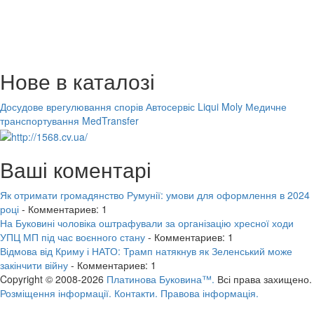
Нове в каталозі
Досудове врегулювання спорів
Автосервіс Liqui Moly
Медичне
транспортування MedTransfer
Ваші коментарі
Як отримати громадянство Румунії: умови для оформлення в 2024
році
- Комментариев: 1
На Буковині чоловіка оштрафували за організацію хресної ходи
УПЦ МП під час воєнного стану
- Комментариев: 1
Відмова від Криму і НАТО: Трамп натякнув як Зеленський може
закінчити війну
- Комментариев: 1
Copyright © 2008-2026
Платинова Буковина™.
Всі права захищено.
Розміщення інформації.
Контакти.
Правова інформація.