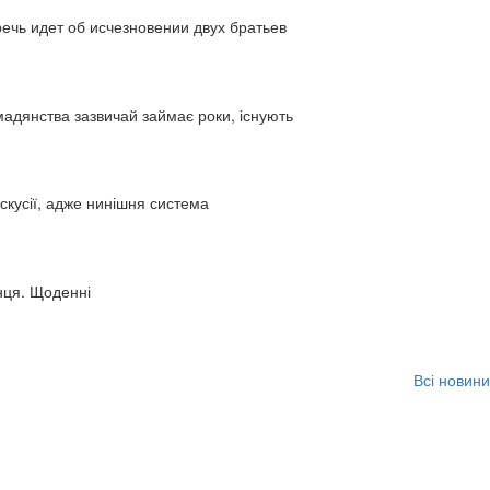
ь идет об исчезновении двух братьев
адянства зазвичай займає роки, існують
искусії, адже нинішня система
нця. Щоденні
Всі новини