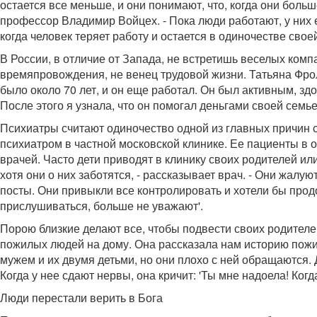
остается все меньше, и они понимают, что, когда они боль
профессор Владимир Войцех. - Пока люди работают, у них е
когда человек теряет работу и остается в одиночестве сво
В России, в отличие от Запада, не встретишь веселых комп
времяпровождения, не венец трудовой жизни. Татьяна Фрол
было около 70 лет, и он еще работал. Он был активным, зд
После этого я узнала, что он помогал деньгами своей семье,
Психиатры считают одиночество одной из главных причин 
психиатром в частной московской клинике. Ее пациенты в 
врачей. Часто дети приводят в клинику своих родителей ил
хотя они о них заботятся, - рассказывает врач. - Они жалу
посты. Они привыкли все контролировать и хотели бы продо
прислушиваться, больше не уважают'.
Порою близкие делают все, чтобы подвести своих родител
пожилых людей на дому. Она рассказала нам историю пожи
мужем и их двумя детьми, но они плохо с ней обращаются. 
Когда у нее сдают нервы, она кричит: 'Ты мне надоела! Ког
Люди перестали верить в Бога