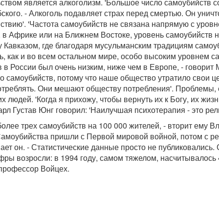
ством является алкоголизм. 'Большое число самоубийств с
рбского. - Алкоголь подавляет страх перед смертью. Он ун
твию'. 'Частота самоубийств не связана напрямую с уровне
, в Африке или на Ближнем Востоке, уровень самоубийств н
 Кавказом, где благодаря мусульманским традициям самоу
 как и во всем остальном мире, особо высоким уровнем са
 в России был очень низким, ниже чем в Европе, - говорит
о самоубийств, потому что наше общество утратило свои ц
потреблять. Они мешают обществу потребления'. Проблемы, 
х людей. 'Когда я прихожу, чтобы вернуть их к Богу, их жиз
рл Густав Юнг говорил: 'Наилучшая психотерапия - это рели
олее трех самоубийств на 100 000 жителей, - вторит ему В
 Самоубийства пришли с Первой мировой войной, потом с ре
ает он. - Статистические данные просто не публиковались
фры возросли: в 1994 году, самом тяжелом, насчитывалось 
 профессор Войцех.