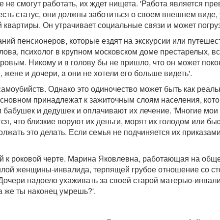
ше не смогут работать, их ждет нищета. 'Работа является п
сть статус, они должны заботиться о своем внешнем виде, у
ей квартиры. Он утрачивает социальные связи и может погру
аний пенсионеров, которые ездят на экскурсии или путешест
ова, психолог в крупном московском доме престарелых, вс
оровым. Никому и в голову бы не пришло, что он может поко
 жене и дочери, а они не хотели его больше видеть'.
самоубийств. Однако это одиночество может быть как реал
основном принадлежат к зажиточным слоям населения, кото
и бабушек и дедушек и оплачивают их лечение. 'Многие мои
ются, что близкие воруют их деньги, морят их голодом или б
лжать это делать. Если семья не подчиняется их приказами
ей к роковой черте. Марина Яковлевна, работающая на общ
лой женщины-инвалида, терпящей грубое отношение со сто
Дочери надоело ухаживать за своей старой матерью-инвалид
да же ты наконец умрешь?'.