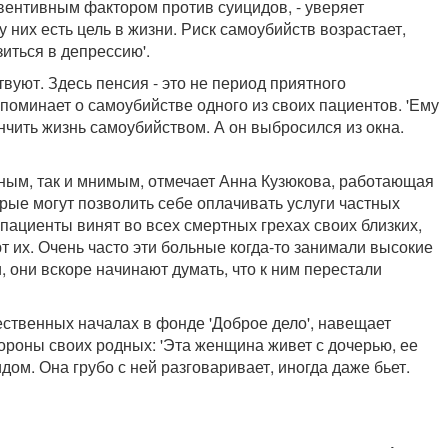
ревентивным фактором против суицидов, - уверяет
 них есть цель в жизни. Риск самоубийств возрастает,
зиться в депрессию'.
вуют. Здесь пенсия - это не период приятного
поминает о самоубийстве одного из своих пациентов. 'Ему
нчить жизнь самоубийством. А он выбросился из окна.
ьным, так и мнимым, отмечает Анна Кузюкова, работающая
рые могут позволить себе оплачивать услуги частных
 пациенты винят во всех смертных грехах своих близких,
ьют их. Очень часто эти больные когда-то занимали высокие
, они вскоре начинают думать, что к ним перестали
ественных началах в фонде 'Доброе дело', навещает
роны своих родных: 'Эта женщина живет с дочерью, ее
ом. Она грубо с ней разговаривает, иногда даже бьет.