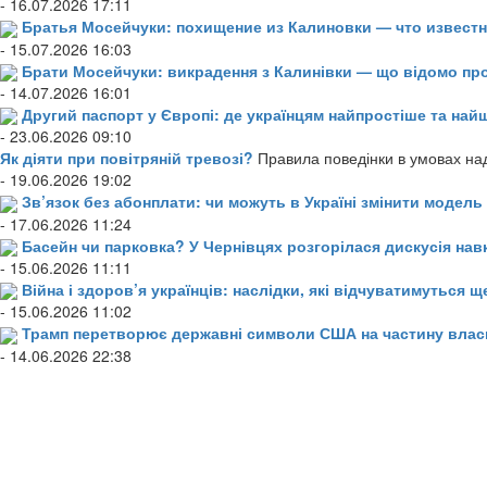
- 16.07.2026 17:11
Братья Мосейчуки: похищение из Калиновки — что извест
- 15.07.2026 16:03
Брати Мосейчуки: викрадення з Калинівки — що відомо пр
- 14.07.2026 16:01
Другий паспорт у Європі: де українцям найпростіше та н
- 23.06.2026 09:10
Як діяти при повітряній тревозі?
Правила поведінки в умовах над
- 19.06.2026 19:02
Зв’язок без абонплати: чи можуть в Україні змінити модел
- 17.06.2026 11:24
Басейн чи парковка? У Чернівцях розгорілася дискусія нав
- 15.06.2026 11:11
Війна і здоров’я українців: наслідки, які відчуватимуться щ
- 15.06.2026 11:02
Трамп перетворює державні символи США на частину влас
- 14.06.2026 22:38