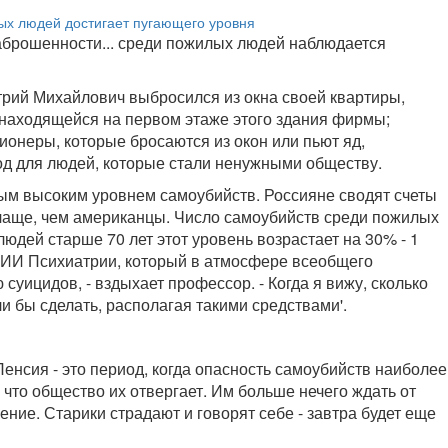
заброшенности... среди пожилых людей наблюдается
трий Михайлович выбросился из окна своей квартиры,
 находящейся на первом этаже этого здания фирмы;
онеры, которые бросаются из окон или пьют яд,
ход для людей, которые стали ненужными обществу.
мым высоким уровнем самоубийств. Россияне сводят счеты
а чаще, чем американцы. Число самоубийств среди пожилых
юдей старше 70 лет этот уровень возрастает на 30% - 1
 НИИ Психиатрии, который в атмосфере всеобщего
уицидов, - вздыхает профессор. - Когда я вижу, сколько
ли бы сделать, располагая такими средствами'.
енсия - это период, когда опасность самоубийств наиболее
что общество их отвергает. Им больше нечего ждать от
ие. Старики страдают и говорят себе - завтра будет еще