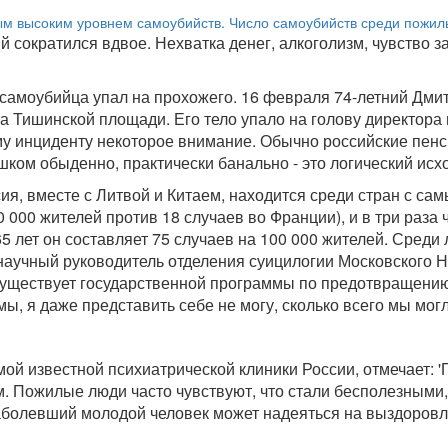
 сократился вдвое. Нехватка денег, алкоголизм, чувство 
 самоубийца упал на прохожего. 16 февраля 74-летний Дми
а Тишинской площади. Его тело упало на голову директора
у инциденту некоторое внимание. Обычно российские пенси
ишком обыденно, практически банально - это логический ис
я, вместе с Литвой и Китаем, находится среди стран с са
0 000 жителей против 18 случаев во Франции), и в три раз
 лет он составляет 75 случаев на 100 000 жителей. Среди л
 научный руководитель отделения суицилогии Московского
существует государственной программы по предотвращению с
мы, я даже представить себе не могу, сколько всего мы мог
й известной психиатрической клиники России, отмечает: 'П
 Пожилые люди часто чувствуют, что стали бесполезными, 
болевший молодой человек может надеяться на выздоровлен