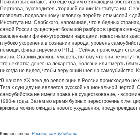
Психиатры считают, что еще одним отягчающим обстоятель
Портнова, руководитель 'горячей линии' Института им. Се
позволить подавленному человеку перейти от мыслей к дейс
Института им. Сербского, напоминая, что в бедных странах
самой России существует большой разброс в цифрах между
заселенными финно-угорскими народами, известными здесь,
глубоко укоренена в сознании народа, уровень самоубийств
помощи, финансируемого РПЦ. - Сейчас происходит стольк
жизни. Старики должны умереть, потому что они не могут 
это нехватка денег на лекарства, болезни или смерть близки
никогда не видел, чтобы верующий шел на самоубийство. Ка
'В начале ХХ века до революции в России происходило не б
Тяга к суициду не является русской национальной чертой.
самоубийства не имели права на существование, - вспомин
1980-е годы. Затем во время бурных перестроечных лет ци
кризиса можно ожидать нового ухудшения, предупреждает
Ключові слова:
Россия
,
самоубийства