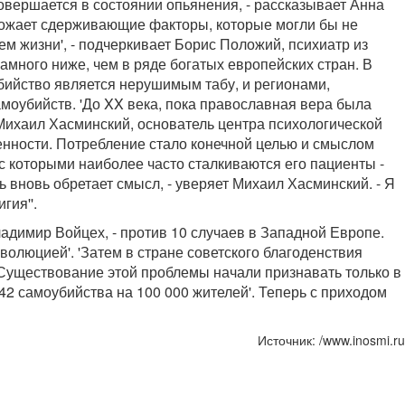
овершается в состоянии опьянения, - рассказывает Анна
ичтожает сдерживающие факторы, которые могли бы не
м жизни', - подчеркивает Борис Положий, психиатр из
амного ниже, чем в ряде богатых европейских стран. В
бийство является нерушимым табу, и регионами,
моубийств. 'До XX века, пока православная вера была
 Михаил Хасминский, основатель центра психологической
енности. Потребление стало конечной целью и смыслом
с которыми наиболее часто сталкиваются его пациенты -
нь вновь обретает смысл, - уверяет Михаил Хасминский. - Я
гия''.
ладимир Войцех, - против 10 случаев в Западной Европе.
волюцией'. 'Затем в стране советского благоденствия
. Существование этой проблемы начали признавать только в
42 самоубийства на 100 000 жителей'. Теперь с приходом
Источник: /www.inosmi.ru