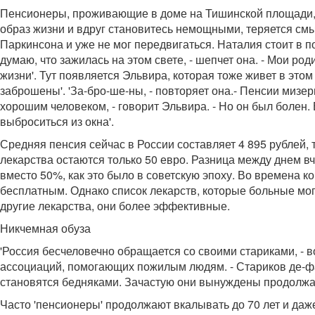
Пенсионеры, проживающие в доме на Тишинской площади, и
образ жизни и вдруг становитесь немощными, теряется смы
Паркинсона и уже не мог передвигаться. Наталия стоит в по
думаю, что зажилась на этом свете, - шепчет она. - Мои р
жизни'. Тут появляется Эльвира, которая тоже живет в этом
заброшены'. 'За-бро-ше-ны, - повторяет она.- Пенсии миз
хорошим человеком, - говорит Эльвира. - Но он был болен.
выброситься из окна'.
Средняя пенсия сейчас в России составляет 4 895 рублей, 
лекарства остаются только 50 евро. Разница между днем в
вместо 50%, как это было в советскую эпоху. Во времена 
бесплатным. Однако список лекарств, которые больные могу
другие лекарства, они более эффективные.
Никчемная обуза
'Россия бесчеловечно обращается со своими стариками, - 
ассоциаций, помогающих пожилым людям. - Стариков де-факт
становятся бедняками. Зачастую они вынуждены продолжать
Часто 'пенсионеры' продолжают вкалывать до 70 лет и да