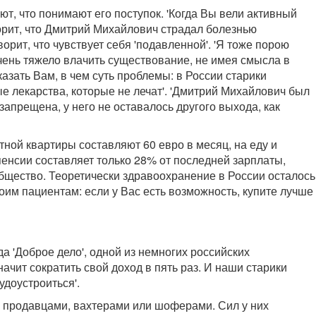
, что понимают его поступок. 'Когда Вы вели активный
ворит, что Дмитрий Михайлович страдал болезнью
орит, что чувствует себя 'подавленной'. 'Я тоже порою
 Очень тяжело влачить существование, не имея смысла в
казать Вам, в чем суть проблемы: в России старики
е лекарства, которые не лечат'. 'Дмитрий Михайлович был
запрещена, у него не оставалось другого выхода, как
тной квартиры составляют 60 евро в месяц, на еду и
пенсии составляет только 28% от последней зарплаты,
бщество. Теоретически здравоохранение в России осталось
оим пациентам: если у Вас есть возможность, купите лучше
а 'Доброе дело', одной из немногих российских
чит сократить свой доход в пять раз. И наши старики
удоустроиться'.
, продавцами, вахтерами или шоферами. Сил у них