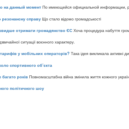
но на данный момент
По имеющейся официальной информации, реч
о резонансну справу
Що стало відомо громадськості
айшвидше отримати громадянство ЄС
Хоча процедура набуття гром
звичайної ситуації воєнного характеру.
ь тарифів у мобільних операторів?
Така ідея викликала активні д
коло спортивного об’єкта
е багато років
Повномасштабна війна змінила життя кожного украї
ного політичного шоу