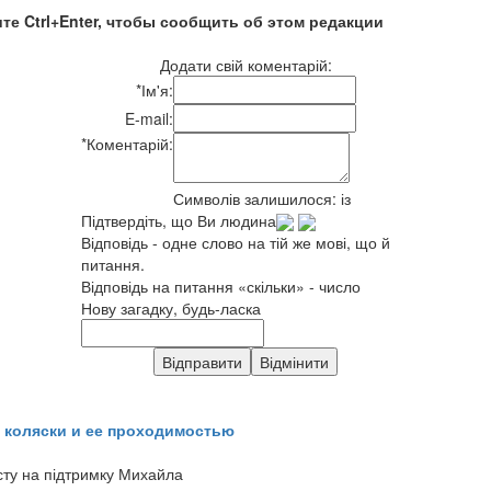
те Ctrl+Enter, чтобы сообщить об этом редакции
Додати свій коментарій:
*
Ім'я:
E-mail:
*
Коментарій:
Символів залишилося:
із
Підтвердіть, що Ви людина
Відповідь - одне слово на тій же мові, що й
питання.
Відповідь на питання «скільки» - число
Нову загадку, будь-ласка
 коляски и ее проходимостью
сту на підтримку Михайла