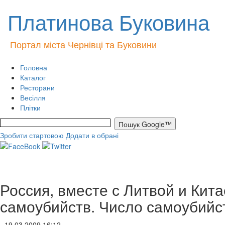
Платинова Буковина
Портал міста Чернівці та Буковини
Головна
Каталог
Ресторани
Весілля
Плітки
Зробити стартовою
Додати в обрані
Россия, вместе с Литвой и Кит
самоубийств. Число самоубийс
- 19.03.2009 16:12