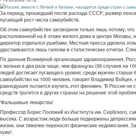
За период, прошедший после распада СССР, размер пенсий
пугающий рост числа самоубийств.
Об этом самоубийстве заговорили только лишь потому, что
расположенной на 6 этаже жилого дома в центре Москвы, н
директор отделался ушибами. Местная пресса уделила этом
удостаиваются лишь галочки в статистических отчетах. Сл
По данным Всемирной организации здравоохранения, Росси
с жизнью в два раза чаще, чем французы (36 случаев на 10
людей достигает пугающего уровня: среди мужчин старше 65
самоубийство на 1000 человек, говорит Владимир Войцех,
равнодушия пытается изучить этот феномен. 'В России не 
средств тратится в других странах на решение этой пробле
'Фальшивые лекарства'
Профессор Борис Положий из Института им. Сербского, само
высока. С возрастом люди больше подвержены депрессиям.
жизни, они тяжелее переносят физические недомогания. За
хуже'.