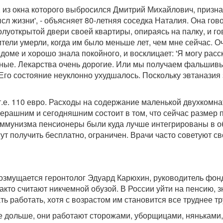
з окна которого выбросился Дмитрий Михайлович, признают
сл жизни', - объясняет 80-летняя соседка Наталия. Она го
луоткрытой двери своей квартиры, опираясь на палку, и гов
одители умерли, когда им было меньше лет, чем мне сейчас.
 доме и хорошо знала покойного, и восклицает: 'Я могу расс
ерные. Лекарства очень дорогие. Или мы получаем фальшивы
 Его состояние неуклонно ухудшалось. Поскольку эвтаназия 
т.е. 110 евро. Расходы на содержание маленькой двухкомна
черашним и сегодняшним состоит в том, что сейчас размер 
коммунизма пенсионеры были куда лучше интегрированы в о
т получить бесплатно, ограничен. Врачи часто советуют св
возмущается геронтолог Эдуард Карюхин, руководитель фонд
о считают никчемной обузой. В России уйти на пенсию, зна
 работать, хотя с возрастом им становится все труднее тр
же дольше, они работают сторожами, уборщицами, няньками