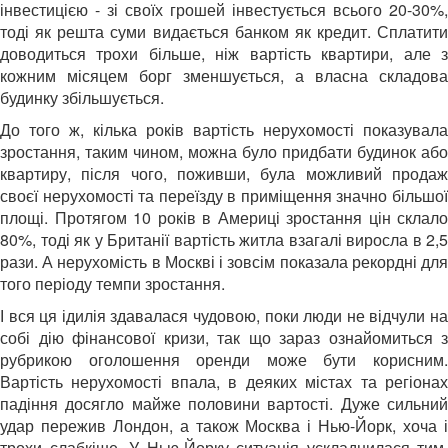
інвестицією - зі своїх грошей інвестується всього 20-30%,
тоді як решта суми видається банком як кредит. Сплатити
доводиться трохи більше, ніж вартість квартири, але з
кожним місяцем борг зменшується, а власна складова
будинку збільшується.
До того ж, кілька років вартість нерухомості показувала
зростання, таким чином, можна було придбати будинок або
квартиру, після чого, поживши, була можливий продаж
своєї нерухомості та переїзду в приміщення значно більшої
площі. Протягом 10 років в Америці зростання цін склало
80%, тоді як у Британії вартість житла взагалі виросла в 2,5
рази. А нерухомість в Москві і зовсім показала рекордні для
того періоду темпи зростання.
І вся ця ідилія здавалася чудовою, поки люди не відчули на
собі дію фінансової кризи, так що зараз ознайомиться з
рубрикою оголошення оренди може бути корисним.
Вартість нерухомості впала, в деяких містах та регіонах
падіння досягло майже половини вартості. Дуже сильний
удар пережив Лондон, а також Москва і Нью-Йорк, хоча і
трохи слабкіше. У Нью-Йорку ситуація ускладнилася тим,