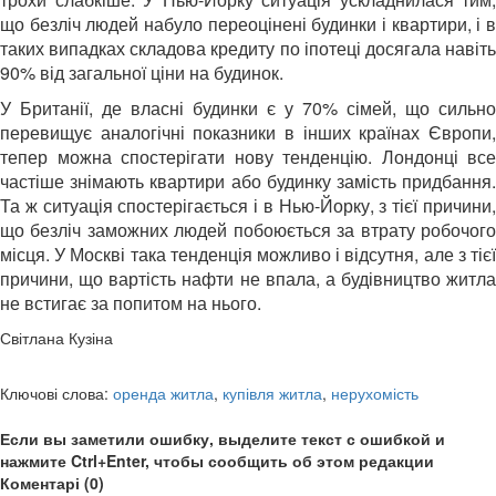
що безліч людей набуло переоцінені будинки і квартири, і в
таких випадках складова кредиту по іпотеці досягала навіть
90% від загальної ціни на будинок.
У Британії, де власні будинки є у 70% сімей, що сильно
перевищує аналогічні показники в інших країнах Європи,
тепер можна спостерігати нову тенденцію. Лондонці все
частіше знімають квартири або будинку замість придбання.
Та ж ситуація спостерігається і в Нью-Йорку, з тієї причини,
що безліч заможних людей побоюється за втрату робочого
місця. У Москві така тенденція можливо і відсутня, але з тієї
причини, що вартість нафти не впала, а будівництво житла
не встигає за попитом на нього.
Світлана Кузіна
Ключові слова:
оренда житла
,
купівля житла
,
нерухомість
Если вы заметили ошибку, выделите текст с ошибкой и
нажмите Ctrl+Enter, чтобы сообщить об этом редакции
Коментарі (0)