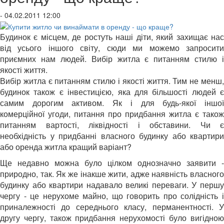
- 04.02.2011 12:00
Будинок є місцем, де ростуть наші діти, який захищає нас
від усього іншого світу, сюди ми можемо запросити
приємних нам людей. Вибір житла є питанням стилю і
якості життя.
Вибір житла є питанням стилю і якості життя. Тим не менш,
будинок також є інвестицією, яка для більшості людей є
самим дорогим активом. Як і для будь-якої іншої
комерційної угоди, питання про придбання житла є також
питанням вартості, ліквідності і обставини. Чи є
необхідність у придбанні власного будинку або квартири
або оренда житла кращий варіант?
Ще недавно можна було цілком однозначно заявити -
природно, так. Як же інакше жити, адже наявність власного
будинку або квартири надавало великі переваги. У першу
чергу - це нерухоме майно, що говорить про солідність і
приналежності до середнього класу, перманентності. У
другу чергу, також придбання нерухомості було вигідною