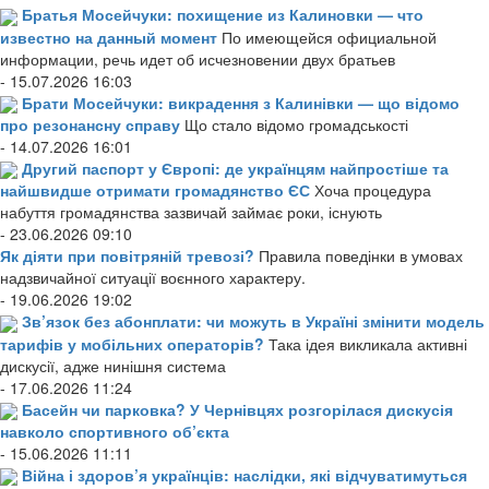
Братья Мосейчуки: похищение из Калиновки — что
известно на данный момент
По имеющейся официальной
информации, речь идет об исчезновении двух братьев
- 15.07.2026 16:03
Брати Мосейчуки: викрадення з Калинівки — що відомо
про резонансну справу
Що стало відомо громадськості
- 14.07.2026 16:01
Другий паспорт у Європі: де українцям найпростіше та
найшвидше отримати громадянство ЄС
Хоча процедура
набуття громадянства зазвичай займає роки, існують
- 23.06.2026 09:10
Як діяти при повітряній тревозі?
Правила поведінки в умовах
надзвичайної ситуації воєнного характеру.
- 19.06.2026 19:02
Зв’язок без абонплати: чи можуть в Україні змінити модель
тарифів у мобільних операторів?
Така ідея викликала активні
дискусії, адже нинішня система
- 17.06.2026 11:24
Басейн чи парковка? У Чернівцях розгорілася дискусія
навколо спортивного об’єкта
- 15.06.2026 11:11
Війна і здоров’я українців: наслідки, які відчуватимуться