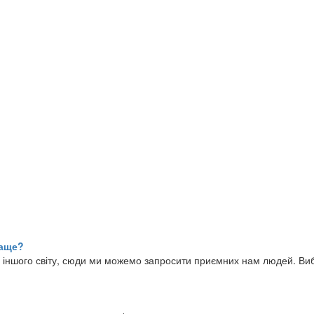
раще?
го іншого світу, сюди ми можемо запросити приємних нам людей. Виб