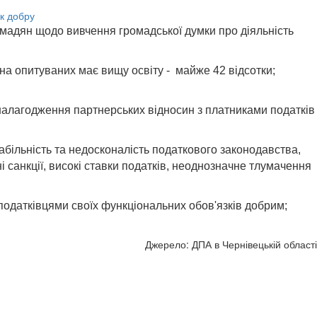
мадян щодо вивчення громадської думки про діяльність
ина опитуваних має вищу освіту - майже 42 відсотки;
 налагодження партнерських відносин з платниками податків
абільність та недосконалість податкового законодавства,
ні санкції, високі ставки податків, неоднозначне тлумачення
одатківцями своїх функціональних обов'язків добрим;
Джерело: ДПА в Чернівецькій області