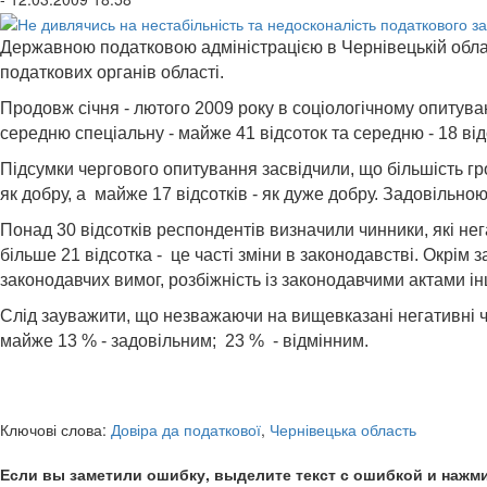
Державною податковою адміністрацією в Чернівецькій обла
податкових органів області.
Продовж січня - лютого 2009 року в соціологічному опитуван
середню спеціальну - майже 41 відсоток та середню - 18 від
Підсумки чергового опитування засвідчили, що більшість гр
як добру, а майже 17 відсотків - як дуже добру. Задовільно
Понад 30 відсотків респондентів визначили чинники, які не
більше 21 відсотка - це часті зміни в законодавстві. Окрім 
законодавчих вимог, розбіжність із законодавчими актами і
Слід зауважити, що незважаючи на вищевказані негативні ч
майже 13 % - задовільним; 23 % - відмінним.
Ключові слова:
Довіра да податкової
,
Чернівецька область
Если вы заметили ошибку, выделите текст с ошибкой и нажми