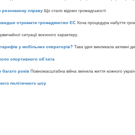
о резонансну справу
Що стало відомо громадськості
айшвидше отримати громадянство ЄС
Хоча процедура набуття гром
звичайної ситуації воєнного характеру.
ь тарифів у мобільних операторів?
Така ідея викликала активні д
коло спортивного об’єкта
е багато років
Повномасштабна війна змінила життя кожного украї
ного політичного шоу