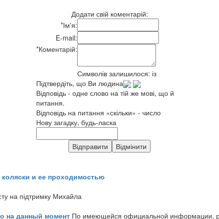
Додати свій коментарій:
*
Ім'я:
E-mail:
*
Коментарій:
Символів залишилося:
із
Підтвердіть, що Ви людина
Відповідь - одне слово на тій же мові, що й
питання.
Відповідь на питання «скільки» - число
Нову загадку, будь-ласка
 коляски и ее проходимостью
сту на підтримку Михайла
но на данный момент
По имеющейся официальной информации, реч