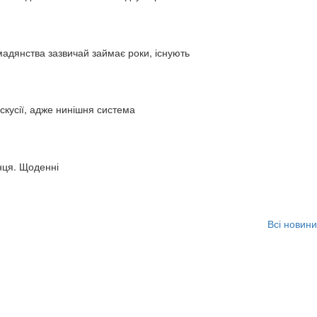
адянства зазвичай займає роки, існують
искусії, адже нинішня система
нця. Щоденні
Всі новини