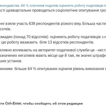
сті щоквартально проводиться соціологічне опитування гро
ні взяли участь 638 респондентів різного віку. Більша част
сотків.
омадян (понад 70 відсотків) оцінюють роботу податківців з
ю цю роботу вважають біля 13 відсотків респондентів.
гативно впливають на авторитет податкової служби це - нест
зазначених негативів мають місце ще й такі, як значні штраф
нших установ.
инники більше 64 % опитуваних оцінили рівень виконання п
те Ctrl+Enter, чтобы сообщить об этом редакции