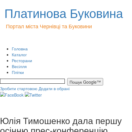
Платинова Буковина
Портал міста Чернівці та Буковини
Головна
Каталог
Ресторани
Весілля
Плітки
Зробити стартовою
Додати в обрані
Юлія Тимошенко дала першу
осінню прес-конференцію.