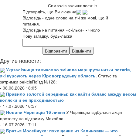
Символів залишилося:
із
Підтвердіть, що Ви людина
Відповідь - одне слово на тій же мові, що й
питання.
Відповідь на питання «скільки» - число
Нову загадку, будь-ласка
Другие новости:
Укрзалізниця тимчасово змінила маршрути низки потягів,
які курсують через Кіровоградську область.
Статус та
затримки рейсівПоїзд №128:
- 08.08.2026 18:05
Правило золотой середины: как найти баланс между весом
коляски и ее проходимостью
- 17.07.2026 16:57
Новини Чернівців 16 липня
У Чернівцях відбулася акція
протесту на підтримку Михайла
- 16.07.2026 17:11
Братья Мосейчуки: похищение из Калиновки — что