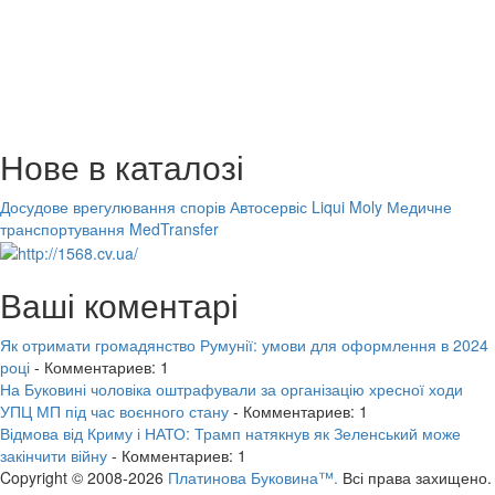
Нове в каталозі
Досудове врегулювання спорів
Автосервіс Liqui Moly
Медичне
транспортування MedTransfer
Ваші коментарі
Як отримати громадянство Румунії: умови для оформлення в 2024
році
- Комментариев: 1
На Буковині чоловіка оштрафували за організацію хресної ходи
УПЦ МП під час воєнного стану
- Комментариев: 1
Відмова від Криму і НАТО: Трамп натякнув як Зеленський може
закінчити війну
- Комментариев: 1
Copyright © 2008-2026
Платинова Буковина™.
Всі права захищено.