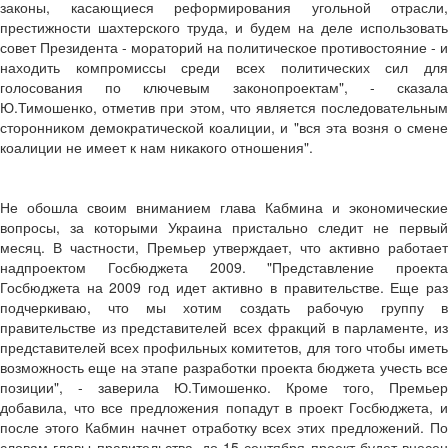
законы, касающиеся реформирования угольной отрасли,
престижности шахтерского труда, и будем на деле использовать
совет Президента - мораторий на политическое противостояние - и
находить компромиссы среди всех политических сил для
голосования по ключевым законопроектам", - сказала
Ю.Тимошенко, отметив при этом, что является последовательным
сторонником демократической коалиции, и "вся эта возня о смене
коалиции не имеет к нам никакого отношения".
Не обошла своим вниманием глава Кабмина и экономические
вопросы, за которыми Украина пристально следит не первый
месяц. В частности, Премьер утверждает, что активно работает
надпроектом Госбюджета 2009. "Представление проекта
Госбюджета на 2009 год идет активно в правительстве. Еще раз
подчеркиваю, что мы хотим создать рабочую группу в
правительстве из представителей всех фракций в парламенте, из
представителей всех профильных комитетов, для того чтобы иметь
возможность еще на этапе разработки проекта бюджета учесть все
позиции", - заверила Ю.Тимошенко. Кроме того, Премьер
добавила, что все предложения попадут в проект Госбюджета, и
после этого Кабмин начнет отработку всех этих предложений. По
словам главы правительства, до 15 сентября проект будет внесен