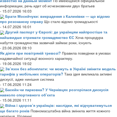
известно на данный момент
По имеющейся официальной
информации, речь идет об исчезновении двух братьев
- 15.07.2026 16:03
Брати Мосейчуки: викрадення з Калинівки — що відомо
про резонансну справу
Що стало відомо громадськості
- 14.07.2026 16:01
Другий паспорт у Європі: де українцям найпростіше та
найшвидше отримати громадянство ЄС
Хоча процедура
набуття громадянства зазвичай займає роки, існують
- 23.06.2026 09:10
Як діяти при повітряній тревозі?
Правила поведінки в умовах
надзвичайної ситуації воєнного характеру.
- 19.06.2026 19:02
Зв’язок без абонплати: чи можуть в Україні змінити модель
тарифів у мобільних операторів?
Така ідея викликала активні
дискусії, адже нинішня система
- 17.06.2026 11:24
Басейн чи парковка? У Чернівцях розгорілася дискусія
навколо спортивного об’єкта
- 15.06.2026 11:11
Війна і здоров’я українців: наслідки, які відчуватимуться
ще багато років
Повномасштабна війна змінила життя кожного
українця. Щоденні