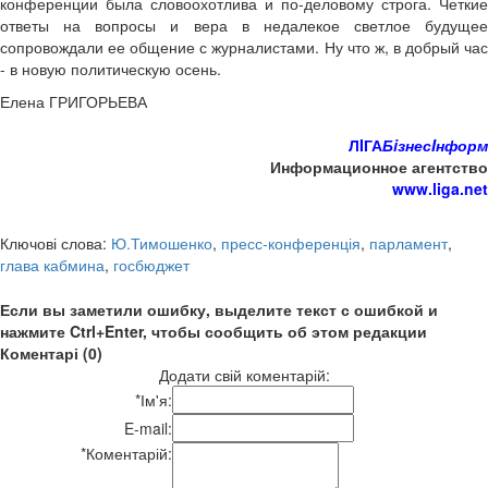
конференции была словоохотлива и по-деловому строга. Четкие
ответы на вопросы и вера в недалекое светлое будущее
сопровождали ее общение с журналистами. Ну что ж, в добрый час
- в новую политическую осень.
Елена ГРИГОРЬЕВА
ЛIГА
БiзнесIнформ
Информационное агентство
www.liga.net
Ключові слова:
Ю.Тимошенко
,
пресс-конференція
,
парламент
,
глава кабмина
,
госбюджет
Если вы заметили ошибку, выделите текст с ошибкой и
нажмите Ctrl+Enter, чтобы сообщить об этом редакции
Коментарі (0)
Додати свій коментарій:
*
Ім'я:
E-mail:
*
Коментарій: