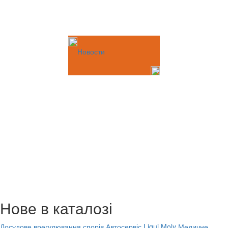
Новости
Нове в каталозі
Досудове врегулювання спорів
Автосервіс Liqui Moly
Медичне