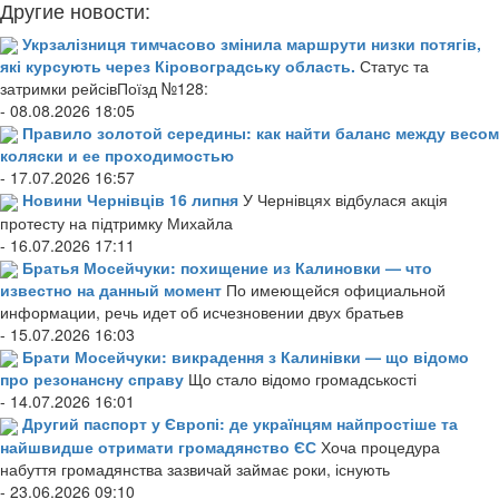
Другие новости:
Укрзалізниця тимчасово змінила маршрути низки потягів,
які курсують через Кіровоградську область.
Статус та
затримки рейсівПоїзд №128:
- 08.08.2026 18:05
Правило золотой середины: как найти баланс между весом
коляски и ее проходимостью
- 17.07.2026 16:57
Новини Чернівців 16 липня
У Чернівцях відбулася акція
протесту на підтримку Михайла
- 16.07.2026 17:11
Братья Мосейчуки: похищение из Калиновки — что
известно на данный момент
По имеющейся официальной
информации, речь идет об исчезновении двух братьев
- 15.07.2026 16:03
Брати Мосейчуки: викрадення з Калинівки — що відомо
про резонансну справу
Що стало відомо громадськості
- 14.07.2026 16:01
Другий паспорт у Європі: де українцям найпростіше та
найшвидше отримати громадянство ЄС
Хоча процедура
набуття громадянства зазвичай займає роки, існують
- 23.06.2026 09:10