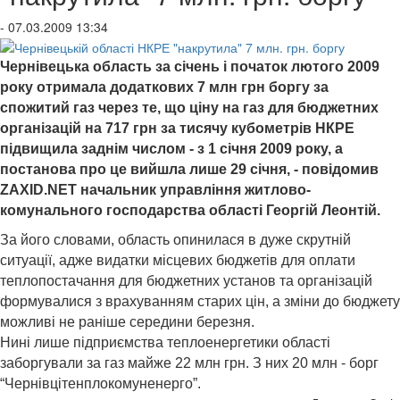
- 07.03.2009 13:34
Чернівецька область за січень і початок лютого 2009
року отримала додаткових 7 млн грн боргу за
спожитий газ через те, що ціну на газ для бюджетних
організацій на 717 грн за тисячу кубометрів НКРЕ
підвищила заднім числом - з 1 січня 2009 року, а
постанова про це вийшла лише 29 січня, - повідомив
ZAXID.NET начальник управління житлово-
комунального господарства області Георгій Леонтій.
За його словами, область опинилася в дуже скрутній
ситуації, адже видатки місцевих бюджетів для оплати
теплопостачання для бюджетних установ та організацій
формувалися з врахуванням старих цін, а зміни до бюджету
можливі не раніше середини березня.
Нині лише підприємства теплоенергетики області
заборгували за газ майже 22 млн грн. З них 20 млн - борг
“Чернівцітенплокомуненерго”.