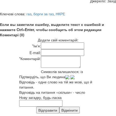
Джерело: Захід
Ключові слова:
газ
,
борги за газ
,
НКРЕ
Если вы заметили ошибку, выделите текст с ошибкой и
нажмите Ctrl+Enter, чтобы сообщить об этом редакции
Коментарі (0)
Додати свій коментарій:
*
Ім'я:
E-mail:
*
Коментарій:
Символів залишилося:
із
Підтвердіть, що Ви людина
Відповідь - одне слово на тій же мові, що й
питання.
Відповідь на питання «скільки» - число
Нову загадку, будь-ласка