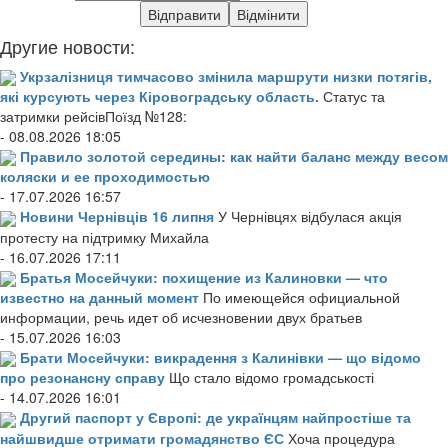
Другие новости:
Укрзалізниця тимчасово змінила маршрути низки потягів,
які курсують через Кіровоградську область.
Статус та
затримки рейсівПоїзд №128:
- 08.08.2026 18:05
Правило золотой середины: как найти баланс между весом
коляски и ее проходимостью
- 17.07.2026 16:57
Новини Чернівців 16 липня
У Чернівцях відбулася акція
протесту на підтримку Михайла
- 16.07.2026 17:11
Братья Мосейчуки: похищение из Калиновки — что
известно на данный момент
По имеющейся официальной
информации, речь идет об исчезновении двух братьев
- 15.07.2026 16:03
Брати Мосейчуки: викрадення з Калинівки — що відомо
про резонансну справу
Що стало відомо громадськості
- 14.07.2026 16:01
Другий паспорт у Європі: де українцям найпростіше та
найшвидше отримати громадянство ЄС
Хоча процедура