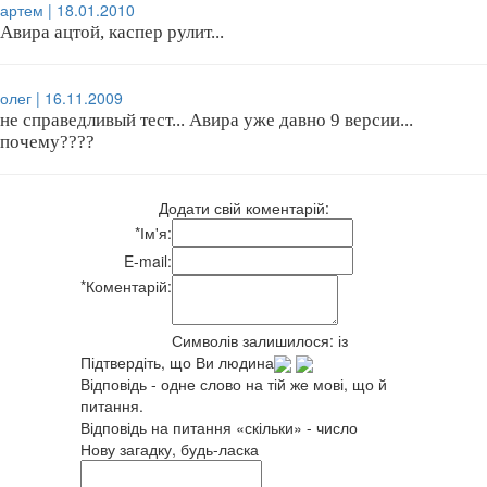
артем | 18.01.2010
Авира ацтой, каспер рулит...
олег | 16.11.2009
не справедливый тест... Авира уже давно 9 версии...
почему????
Додати свій коментарій:
*
Ім'я:
E-mail:
*
Коментарій:
Символів залишилося:
із
Підтвердіть, що Ви людина
Відповідь - одне слово на тій же мові, що й
питання.
Відповідь на питання «скільки» - число
Нову загадку, будь-ласка