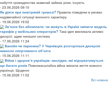
набуття громадянства зазвичай займає роки, існують
- 23.06.2026 09:10
Як діяти при повітряній тревозі?
Правила поведінки в умовах
надзвичайної ситуації воєнного характеру.
- 19.06.2026 19:02
Зв’язок без абонплати: чи можуть в Україні змінити модель
тарифів у мобільних операторів?
Така ідея викликала активні
дискусії, адже нинішня система
- 17.06.2026 11:24
Басейн чи парковка? У Чернівцях розгорілася дискусія
навколо спортивного об’єкта
- 15.06.2026 11:11
Війна і здоров’я українців: наслідки, які відчуватимуться
ще багато років
Повномасштабна війна змінила життя кожного
українця. Щоденні
- 15.06.2026 11:02
Всі новини