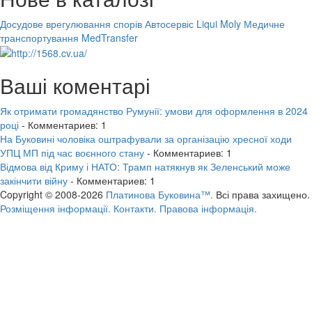
Досудове врегулювання спорів
Автосервіс Liqui Moly
Медичне
транспортування MedTransfer
Ваші коментарі
Як отримати громадянство Румунії: умови для оформлення в 2024
році
- Комментариев: 1
На Буковині чоловіка оштрафували за організацію хресної ходи
УПЦ МП під час воєнного стану
- Комментариев: 1
Відмова від Криму і НАТО: Трамп натякнув як Зеленський може
закінчити війну
- Комментариев: 1
Copyright © 2008-2026
Платинова Буковина™.
Всі права захищено.
Розміщення інформації.
Контакти.
Правова інформація.